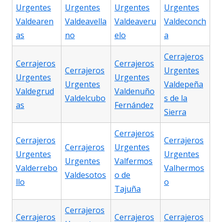
Urgentes
Urgentes
Urgentes
Urgentes
Valdearen
Valdeavella
Valdeaveru
Valdeconch
as
no
elo
a
Cerrajeros
Cerrajeros
Cerrajeros
Cerrajeros
Urgentes
Urgentes
Urgentes
Urgentes
Valdepeña
Valdegrud
Valdenuño
Valdelcubo
s de la
as
Fernández
Sierra
Cerrajeros
Cerrajeros
Cerrajeros
Cerrajeros
Urgentes
Urgentes
Urgentes
Urgentes
Valfermos
Valderrebo
Valhermos
Valdesotos
o de
llo
o
Tajuña
Cerrajeros
Cerrajeros
Cerrajeros
Cerrajeros