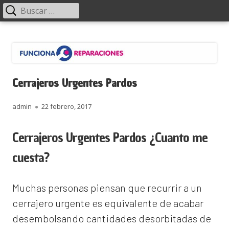
Menú
Buscar:
principal
Saltar
Funciona Reparaciones
al
contenido
Cerrajeros Urgentes Pardos
Autor
Publicado
admin
22 febrero, 2017
el
Cerrajeros Urgentes Pardos ¿Cuanto me
cuesta?
Muchas personas piensan que recurrir a un
cerrajero urgente es equivalente de acabar
desembolsando cantidades desorbitadas de