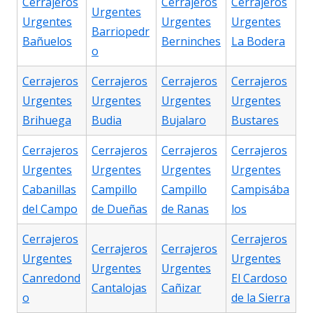
Cerrajeros
Cerrajeros
Cerrajeros
Urgentes
Urgentes
Urgentes
Urgentes
Barriopedr
Bañuelos
Berninches
La Bodera
o
Cerrajeros
Cerrajeros
Cerrajeros
Cerrajeros
Urgentes
Urgentes
Urgentes
Urgentes
Brihuega
Budia
Bujalaro
Bustares
Cerrajeros
Cerrajeros
Cerrajeros
Cerrajeros
Urgentes
Urgentes
Urgentes
Urgentes
Cabanillas
Campillo
Campillo
Campisába
del Campo
de Dueñas
de Ranas
los
Cerrajeros
Cerrajeros
Cerrajeros
Cerrajeros
Urgentes
Urgentes
Urgentes
Urgentes
Canredond
El Cardoso
Cantalojas
Cañizar
o
de la Sierra