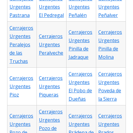
Urgentes
Urgentes
Urgentes
Urgentes
Pastrana
El Pedregal
Peñalén
Peñalver
Cerrajeros
Cerrajeros
Cerrajeros
Urgentes
Cerrajeros
Urgentes
Urgentes
Peralejos
Urgentes
Pinilla de
Pinilla de
de las
Peralveche
Jadraque
Molina
Truchas
Cerrajeros
Cerrajeros
Cerrajeros
Cerrajeros
Urgentes
Urgentes
Urgentes
Urgentes
El Pobo de
Poveda de
Pioz
Piqueras
Dueñas
la Sierra
Cerrajeros
Cerrajeros
Cerrajeros
Cerrajeros
Urgentes
Urgentes
Urgentes
Urgentes
Pozo de
Pozo de
Prádena de
Prados