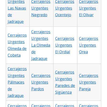
Urgentes
Cerrajeros
Cerrajeros
Cerrajeros
Las Navas
Urgentes
Urgentes
Urgentes
de
Negredo
Ocentejo
El Olivar
Jadraque
Cerrajeros
Cerrajeros
Urgentes
Cerrajeros
Cerrajeros
Urgentes
La Olmeda
Urgentes
Urgentes
Olmeda de
de
El Ordial
Orea
Cobeta
Jadraque
Cerrajeros
Cerrajeros
Urgentes
Cerrajeros
Cerrajeros
Urgentes
Pálmaces
Urgentes
Urgentes
Paredes de
de
Pardos
Pareja
Sigüenza
Jadraque
Cerrajeros
Cerrajeros
Cerrajeros
Cerrajeros