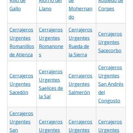
Rillo de
Riofrío del
de
Robledo de
Gallo
Llano
Mohernan
Corpes
do
Cerrajeros
Cerrajeros
Cerrajeros
Cerrajeros
Urgentes
Urgentes
Urgentes
Urgentes
Romanillos
Romanone
Rueda de
Sacecorbo
de Atienza
s
la Sierra
Cerrajeros
Cerrajeros
Cerrajeros
Cerrajeros
Urgentes
Urgentes
Urgentes
Urgentes
San Andrés
Saelices de
Sacedón
Salmerón
del
la Sal
Congosto
Cerrajeros
Urgentes
Cerrajeros
Cerrajeros
Cerrajeros
San
Urgentes
Urgentes
Urgentes