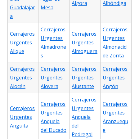
Algora
Alhóndiga
Guadalajar
Mesa
a
Cerrajeros
Cerrajeros
Cerrajeros
Cerrajeros
Urgentes
Urgentes
Urgentes
Urgentes
Almadrone
Almonacid
Alique
Almoguera
s
de Zorita
Cerrajeros
Cerrajeros
Cerrajeros
Cerrajeros
Urgentes
Urgentes
Urgentes
Urgentes
Alocén
Alovera
Alustante
Angón
Cerrajeros
Cerrajeros
Cerrajeros
Cerrajeros
Urgentes
Urgentes
Urgentes
Urgentes
Anquela
Anquela
Aranzuequ
Anguita
del
del Ducado
e
Pedregal