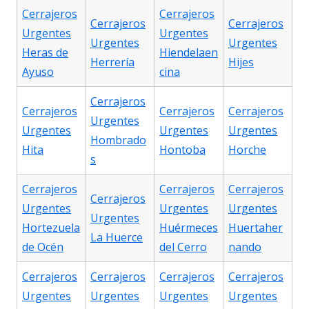
Cerrajeros
Cerrajeros
Cerrajeros
Cerrajeros
Urgentes
Urgentes
Urgentes
Urgentes
Heras de
Hiendelaen
Herrería
Hijes
Ayuso
cina
Cerrajeros
Cerrajeros
Cerrajeros
Cerrajeros
Urgentes
Urgentes
Urgentes
Urgentes
Hombrado
Hita
Hontoba
Horche
s
Cerrajeros
Cerrajeros
Cerrajeros
Cerrajeros
Urgentes
Urgentes
Urgentes
Urgentes
Hortezuela
Huérmeces
Huertaher
La Huerce
de Océn
del Cerro
nando
Cerrajeros
Cerrajeros
Cerrajeros
Cerrajeros
Urgentes
Urgentes
Urgentes
Urgentes