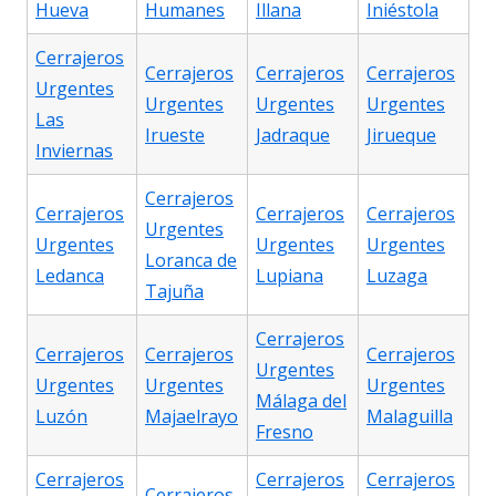
Hueva
Humanes
Illana
Iniéstola
Cerrajeros
Cerrajeros
Cerrajeros
Cerrajeros
Urgentes
Urgentes
Urgentes
Urgentes
Las
Irueste
Jadraque
Jirueque
Inviernas
Cerrajeros
Cerrajeros
Cerrajeros
Cerrajeros
Urgentes
Urgentes
Urgentes
Urgentes
Loranca de
Ledanca
Lupiana
Luzaga
Tajuña
Cerrajeros
Cerrajeros
Cerrajeros
Cerrajeros
Urgentes
Urgentes
Urgentes
Urgentes
Málaga del
Luzón
Majaelrayo
Malaguilla
Fresno
Cerrajeros
Cerrajeros
Cerrajeros
Cerrajeros