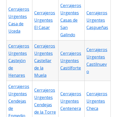
Cerrajeros
Cerrajeros
Cerrajeros
Urgentes
Cerrajeros
Urgentes
Urgentes
Casas de
Urgentes
Casa de
El Casar
San
Caspueñas
Uceda
Galindo
Cerrajeros
Cerrajeros
Cerrajeros
Urgentes
Urgentes
Cerrajeros
Urgentes
Castejón
Castellar
Urgentes
Castilnuev
de
de la
Castilforte
o
Henares
Muela
Cerrajeros
Cerrajeros
Urgentes
Cerrajeros
Cerrajeros
Urgentes
Cendejas
Urgentes
Urgentes
Cendejas
de
Centenera
Checa
de la Torre
Enmedio