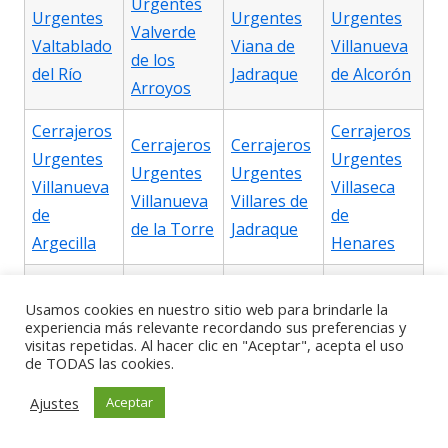
Urgentes
Urgentes
Urgentes
Urgentes
Valverde
Valtablado
Viana de
Villanueva
de los
del Río
Jadraque
de Alcorón
Arroyos
Cerrajeros
Cerrajeros
Cerrajeros
Cerrajeros
Urgentes
Urgentes
Urgentes
Urgentes
Villanueva
Villaseca
Villanueva
Villares de
de
de
de la Torre
Jadraque
Argecilla
Henares
Cerrajeros
Cerrajeros
Cerrajeros
Cerrajeros
Usamos cookies en nuestro sitio web para brindarle la
Urgentes
Urgentes
experiencia más relevante recordando sus preferencias y
Urgentes
Urgentes
Villaseca
Villel de
visitas repetidas. Al hacer clic en "Aceptar", acepta el uso
Viñuelas
Yebes
de TODAS las cookies.
de Uceda
Mesa
Ajustes
Aceptar
Cerrajeros
Cerrajeros
Cerrajeros
Cerrajeros
Urgentes