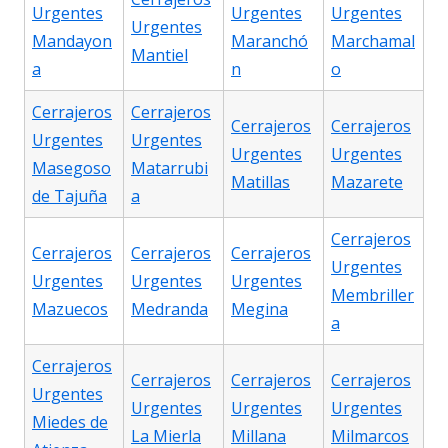
Urgentes
Urgentes
Urgentes
Urgentes
Mandayon
Maranchó
Marchamal
Mantiel
a
n
o
Cerrajeros
Cerrajeros
Cerrajeros
Cerrajeros
Urgentes
Urgentes
Urgentes
Urgentes
Masegoso
Matarrubi
Matillas
Mazarete
de Tajuña
a
Cerrajeros
Cerrajeros
Cerrajeros
Cerrajeros
Urgentes
Urgentes
Urgentes
Urgentes
Membriller
Mazuecos
Medranda
Megina
a
Cerrajeros
Cerrajeros
Cerrajeros
Cerrajeros
Urgentes
Urgentes
Urgentes
Urgentes
Miedes de
La Mierla
Millana
Milmarcos