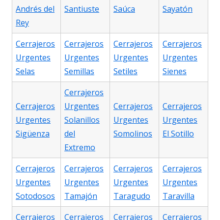
Andrés del
Santiuste
Saúca
Sayatón
Rey
Cerrajeros
Cerrajeros
Cerrajeros
Cerrajeros
Urgentes
Urgentes
Urgentes
Urgentes
Selas
Semillas
Setiles
Sienes
Cerrajeros
Cerrajeros
Urgentes
Cerrajeros
Cerrajeros
Urgentes
Solanillos
Urgentes
Urgentes
Sigüenza
del
Somolinos
El Sotillo
Extremo
Cerrajeros
Cerrajeros
Cerrajeros
Cerrajeros
Urgentes
Urgentes
Urgentes
Urgentes
Sotodosos
Tamajón
Taragudo
Taravilla
Cerrajeros
Cerrajeros
Cerrajeros
Cerrajeros