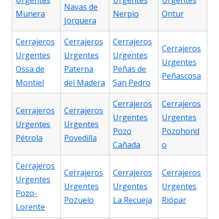
Urgentes
Urgentes
Urgentes
Navas de
Munera
Nerpio
Ontur
Jorquera
Cerrajeros
Cerrajeros
Cerrajeros
Cerrajeros
Urgentes
Urgentes
Urgentes
Urgentes
Ossa de
Paterna
Peñas de
Peñascosa
Montiel
del Madera
San Pedro
Cerrajeros
Cerrajeros
Cerrajeros
Cerrajeros
Urgentes
Urgentes
Urgentes
Urgentes
Pozo
Pozohond
Pétrola
Povedilla
Cañada
o
Cerrajeros
Cerrajeros
Cerrajeros
Cerrajeros
Urgentes
Urgentes
Urgentes
Urgentes
Pozo-
Pozuelo
La Recueja
Riópar
Lorente