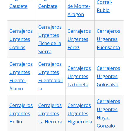
Corral-
Caudete
Cenizate
de Monte-
Rubio
Aragón
Cerrajeros
Cerrajeros
Cerrajeros
Cerrajeros
Urgentes
Urgentes
Urgentes
Urgentes
Elche de la
Cotillas
Férez
Fuensanta
Sierra
Cerrajeros
Cerrajeros
Cerrajeros
Cerrajeros
Urgentes
Urgentes
Urgentes
Urgentes
Fuente-
Fuentealbil
La Gineta
Golosalvo
Álamo
la
Cerrajeros
Cerrajeros
Cerrajeros
Cerrajeros
Urgentes
Urgentes
Urgentes
Urgentes
Hoya-
Hellín
La Herrera
Higueruela
Gonzalo