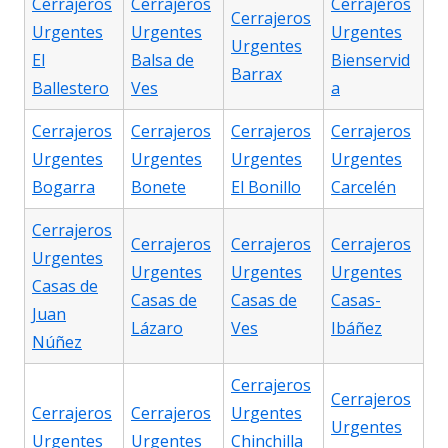
Cerrajeros
Cerrajeros
Cerrajeros
Cerrajeros
Urgentes
Urgentes
Urgentes
Urgentes
El
Balsa de
Bienservid
Barrax
Ballestero
Ves
a
Cerrajeros
Cerrajeros
Cerrajeros
Cerrajeros
Urgentes
Urgentes
Urgentes
Urgentes
Bogarra
Bonete
El Bonillo
Carcelén
Cerrajeros
Cerrajeros
Cerrajeros
Cerrajeros
Urgentes
Urgentes
Urgentes
Urgentes
Casas de
Casas de
Casas de
Casas-
Juan
Lázaro
Ves
Ibáñez
Núñez
Cerrajeros
Cerrajeros
Cerrajeros
Cerrajeros
Urgentes
Urgentes
Urgentes
Urgentes
Chinchilla