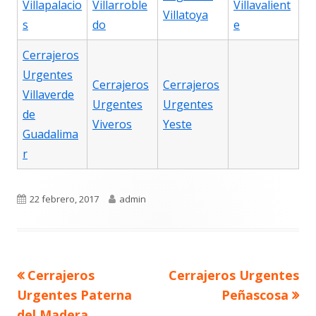
Villapalacio
Villarroble
Villavalient
Villatoya
s
do
e
Cerrajeros
Urgentes
Cerrajeros
Cerrajeros
Villaverde
Urgentes
Urgentes
de
Viveros
Yeste
Guadalima
r
Publicado
Autor
22 febrero, 2017
admin
el
Navegación
Artículo
Artículo
Cerrajeros
Cerrajeros Urgentes
de
anterior
siguiente
entradas
Urgentes Paterna
Peñascosa
del Madera