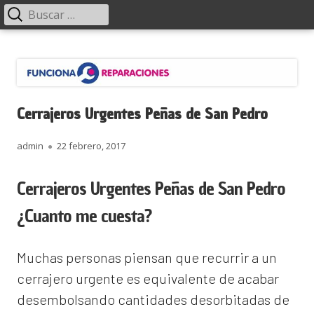
Menú
Buscar:
principal
Saltar
Funciona Reparaciones
al
contenido
Cerrajeros Urgentes Peñas de San Pedro
Autor
Publicado
admin
22 febrero, 2017
el
Cerrajeros Urgentes Peñas de San Pedro
¿Cuanto me cuesta?
Muchas personas piensan que recurrir a un
cerrajero urgente es equivalente de acabar
desembolsando cantidades desorbitadas de