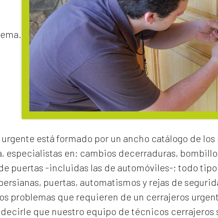
lema.
 urgente
está formado por un ancho catálogo de los
a, especialistas en:
cambios de
cerraduras
, bombillo
e puertas -incluidas las de automóviles-; todo tipo
 persianas, puertas, automatismos y rejas de segurid
los problemas que requieren de un
cerrajeros urgen
cirle que nuestro equipo de técnicos cerrajeros s