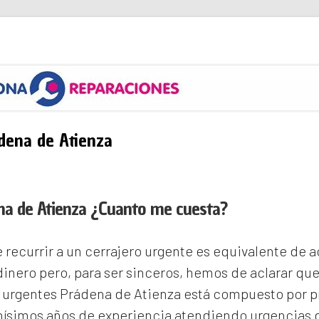
s
dena de Atienza
na de Atienza ¿Cuanto me cuesta?
recurrir a un cerrajero urgente es equivalente de
inero pero, para ser sinceros, hemos de aclarar qu
s urgentes Prádena de Atienza
está compuesto por p
ísimos años de experiencia atendiendo urgencias d