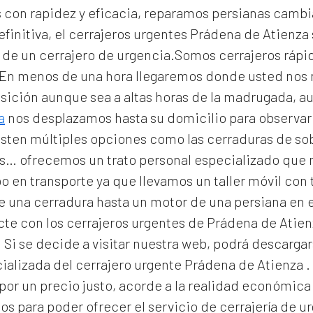
con rapidez y eficacia, reparamos persianas cambi
efinitiva, el
cerrajeros urgentes Prádena de Atienza
as de un cerrajero de urgencia.Somos cerrajeros ráp
. En menos de una hora llegaremos donde usted nos
osición aunque sea a altas horas de la madrugada, a
a
nos desplazamos hasta su domicilio para observar l
isten múltiples opciones como las cerraduras de so
les… ofrecemos un trato personal especializado que n
 en transporte ya que llevamos un taller móvil con 
de una cerradura hasta un motor de una persiana e
te con los cerrajeros urgentes de Prádena de Atienz
. Si se decide a visitar nuestra web, podrá descarg
ializada del
cerrajero urgente Prádena de Atienza
.
 por un precio justo, acorde a la realidad económi
ios para poder ofrecer el servicio de
cerrajería de u