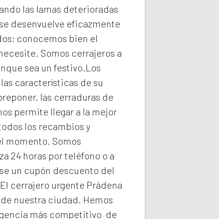
ando las lamas deterioradas
se desenvuelve eficazmente
idos; conocemos bien el
 necesite. Somos
cerrajeros a
unque sea un festivo.Los
as características de su
breponer, las cerraduras de
os permite llegar a la mejor
todos los recambios y
n el momento. Somos
a 24 horas por teléfono o a
arse un cupón descuento del
 El
cerrajero urgente Prádena
ca de nuestra ciudad. Hemos
rgencia
más competitivo de