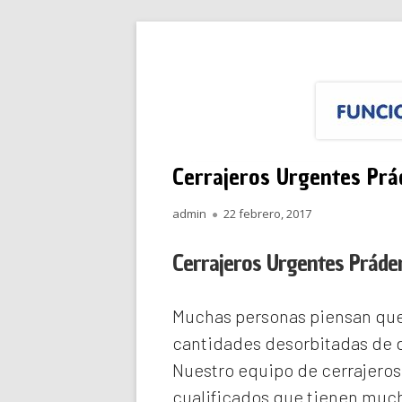
Saltar
Funciona Reparacione
Menú
al
principal
contenido
Cerrajeros Urgentes Prá
Autor
Publicado
admin
22 febrero, 2017
el
Cerrajeros Urgentes Práde
Muchas personas piensan que 
cantidades desorbitadas de d
Nuestro equipo de
cerrajero
cualificados que tienen much