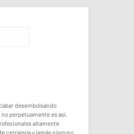
 acabar desembolsando
e no perpetuamente es así.
rofesionales altamente
e cerrajería y jamás ninguno