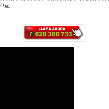
rifas.
ra y obtendrás un 25% de descuento en Ma