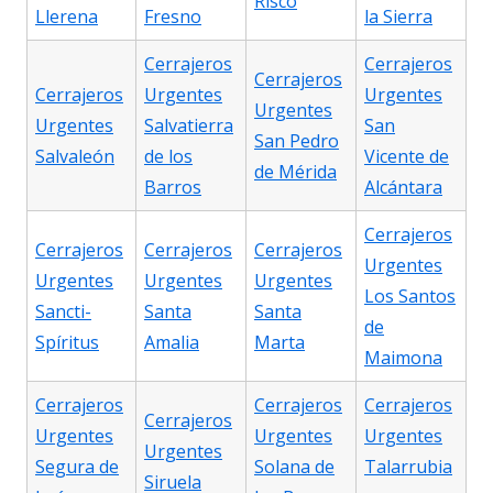
Risco
Llerena
Fresno
la Sierra
Cerrajeros
Cerrajeros
Cerrajeros
Cerrajeros
Urgentes
Urgentes
Urgentes
Urgentes
Salvatierra
San
San Pedro
Salvaleón
de los
Vicente de
de Mérida
Barros
Alcántara
Cerrajeros
Cerrajeros
Cerrajeros
Cerrajeros
Urgentes
Urgentes
Urgentes
Urgentes
Los Santos
Sancti-
Santa
Santa
de
Spíritus
Amalia
Marta
Maimona
Cerrajeros
Cerrajeros
Cerrajeros
Cerrajeros
Urgentes
Urgentes
Urgentes
Urgentes
Segura de
Solana de
Talarrubia
Siruela