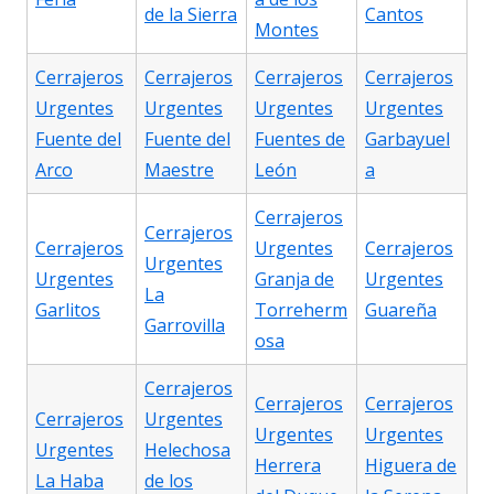
de la Sierra
Cantos
Montes
Cerrajeros
Cerrajeros
Cerrajeros
Cerrajeros
Urgentes
Urgentes
Urgentes
Urgentes
Fuente del
Fuente del
Fuentes de
Garbayuel
Arco
Maestre
León
a
Cerrajeros
Cerrajeros
Cerrajeros
Urgentes
Cerrajeros
Urgentes
Urgentes
Granja de
Urgentes
La
Garlitos
Torreherm
Guareña
Garrovilla
osa
Cerrajeros
Cerrajeros
Cerrajeros
Cerrajeros
Urgentes
Urgentes
Urgentes
Urgentes
Helechosa
Herrera
Higuera de
La Haba
de los