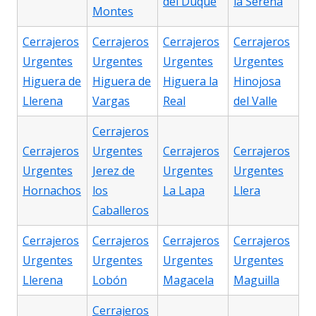
del Duque
la Serena
Montes
Cerrajeros
Cerrajeros
Cerrajeros
Cerrajeros
Urgentes
Urgentes
Urgentes
Urgentes
Higuera de
Higuera de
Higuera la
Hinojosa
Llerena
Vargas
Real
del Valle
Cerrajeros
Cerrajeros
Urgentes
Cerrajeros
Cerrajeros
Urgentes
Jerez de
Urgentes
Urgentes
Hornachos
los
La Lapa
Llera
Caballeros
Cerrajeros
Cerrajeros
Cerrajeros
Cerrajeros
Urgentes
Urgentes
Urgentes
Urgentes
Llerena
Lobón
Magacela
Maguilla
Cerrajeros