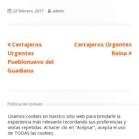
Publicado
Autor
22 febrero, 2017
admin
el
Navegación
Artículo
Artículo
Cerrajeros
Cerrajeros Urgentes
de
anterior
siguiente
entradas
Urgentes
Reina
Pueblonuevo del
Guadiana
Contenido
del
Footer
Política de cookies
Política de privacidad
Usamos cookies en nuestro sitio web para brindarle la
Aviso Legal
experiencia más relevante recordando sus preferencias y
visitas repetidas. Al hacer clic en "Aceptar", acepta el uso
de TODAS las cookies.
Usando
Tiny Framework
•
Acceder