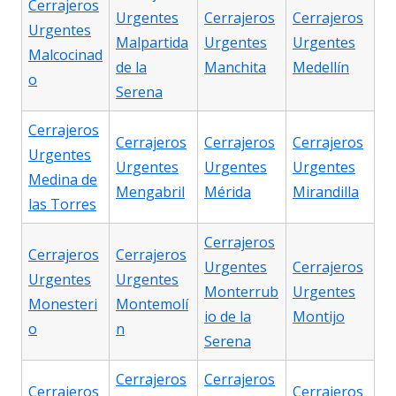
Cerrajeros
Urgentes
Cerrajeros
Cerrajeros
Urgentes
Malpartida
Urgentes
Urgentes
Malcocinad
de la
Manchita
Medellín
o
Serena
Cerrajeros
Cerrajeros
Cerrajeros
Cerrajeros
Urgentes
Urgentes
Urgentes
Urgentes
Medina de
Mengabril
Mérida
Mirandilla
las Torres
Cerrajeros
Cerrajeros
Cerrajeros
Urgentes
Cerrajeros
Urgentes
Urgentes
Monterrub
Urgentes
Monesteri
Montemolí
io de la
Montijo
o
n
Serena
Cerrajeros
Cerrajeros
Cerrajeros
Cerrajeros