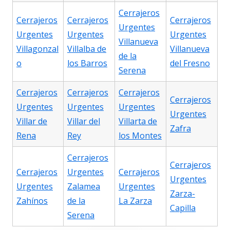
Cerrajeros
Cerrajeros
Cerrajeros
Cerrajeros
Urgentes
Urgentes
Urgentes
Urgentes
Villanueva
Villagonzal
Villalba de
Villanueva
de la
o
los Barros
del Fresno
Serena
Cerrajeros
Cerrajeros
Cerrajeros
Cerrajeros
Urgentes
Urgentes
Urgentes
Urgentes
Villar de
Villar del
Villarta de
Zafra
Rena
Rey
los Montes
Cerrajeros
Cerrajeros
Cerrajeros
Urgentes
Cerrajeros
Urgentes
Urgentes
Zalamea
Urgentes
Zarza-
Zahínos
de la
La Zarza
Capilla
Serena