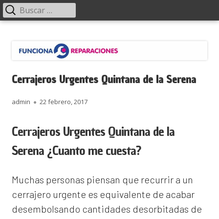
Menú
Buscar:
principal
Saltar
Funciona Reparaciones
al
contenido
Cerrajeros Urgentes Quintana de la Serena
Autor
Publicado
admin
22 febrero, 2017
el
Cerrajeros Urgentes Quintana de la
Serena ¿Cuanto me cuesta?
Muchas personas piensan que recurrir a un
cerrajero urgente es equivalente de acabar
desembolsando cantidades desorbitadas de