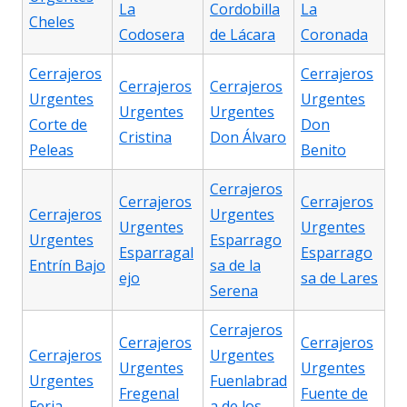
La
Cordobilla
La
Cheles
Codosera
de Lácara
Coronada
Cerrajeros
Cerrajeros
Cerrajeros
Cerrajeros
Urgentes
Urgentes
Urgentes
Urgentes
Corte de
Don
Cristina
Don Álvaro
Peleas
Benito
Cerrajeros
Cerrajeros
Cerrajeros
Cerrajeros
Urgentes
Urgentes
Urgentes
Urgentes
Esparrago
Esparragal
Esparrago
Entrín Bajo
sa de la
ejo
sa de Lares
Serena
Cerrajeros
Cerrajeros
Cerrajeros
Cerrajeros
Urgentes
Urgentes
Urgentes
Urgentes
Fuenlabrad
Fregenal
Fuente de
Feria
a de los