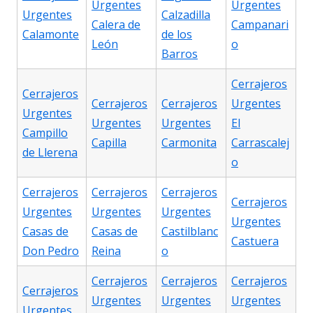
Urgentes
Urgentes
Urgentes
Calzadilla
Calera de
Campanari
Calamonte
de los
León
o
Barros
Cerrajeros
Cerrajeros
Cerrajeros
Cerrajeros
Urgentes
Urgentes
Urgentes
Urgentes
El
Campillo
Capilla
Carmonita
Carrascalej
de Llerena
o
Cerrajeros
Cerrajeros
Cerrajeros
Cerrajeros
Urgentes
Urgentes
Urgentes
Urgentes
Casas de
Casas de
Castilblanc
Castuera
Don Pedro
Reina
o
Cerrajeros
Cerrajeros
Cerrajeros
Cerrajeros
Urgentes
Urgentes
Urgentes
Urgentes