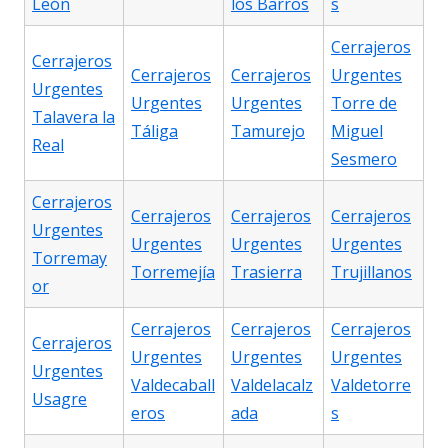
León
los Barros
s
Cerrajeros
Cerrajeros
Cerrajeros
Cerrajeros
Urgentes
Urgentes
Urgentes
Urgentes
Torre de
Talavera la
Táliga
Tamurejo
Miguel
Real
Sesmero
Cerrajeros
Cerrajeros
Cerrajeros
Cerrajeros
Urgentes
Urgentes
Urgentes
Urgentes
Torremay
Torremejía
Trasierra
Trujillanos
or
Cerrajeros
Cerrajeros
Cerrajeros
Cerrajeros
Urgentes
Urgentes
Urgentes
Urgentes
Valdecaball
Valdelacalz
Valdetorre
Usagre
eros
ada
s