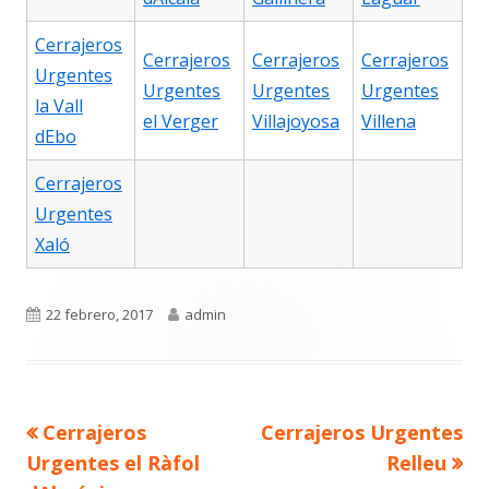
Cerrajeros
Cerrajeros
Cerrajeros
Cerrajeros
Urgentes
Urgentes
Urgentes
Urgentes
la Vall
el Verger
Villajoyosa
Villena
dEbo
Cerrajeros
Urgentes
Xaló
Publicado
Autor
22 febrero, 2017
admin
el
Navegación
Artículo
Artículo
Cerrajeros
Cerrajeros Urgentes
de
anterior
siguiente
entradas
Urgentes el Ràfol
Relleu