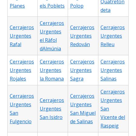
Quatreton
Planes
els Poblets
Polop
deta
Cerrajeros
Cerrajeros
Cerrajeros
Cerrajeros
Urgentes
Urgentes
Urgentes
Urgentes
el Ràfol
Rafal
Redován
Relleu
dAlmúnia
Cerrajeros
Cerrajeros
Cerrajeros
Cerrajeros
Urgentes
Urgentes
Urgentes
Urgentes
Rojales
la Romana
Sagra
Salinas
Cerrajeros
Cerrajeros
Cerrajeros
Cerrajeros
Urgentes
Urgentes
Urgentes
Urgentes
San
San
San Miguel
San Isidro
Vicente del
Fulgencio
de Salinas
Raspeig