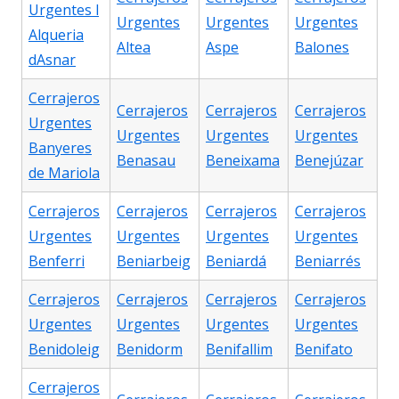
Urgentes l
Urgentes
Urgentes
Urgentes
Alqueria
Altea
Aspe
Balones
dAsnar
Cerrajeros
Cerrajeros
Cerrajeros
Cerrajeros
Urgentes
Urgentes
Urgentes
Urgentes
Banyeres
Benasau
Beneixama
Benejúzar
de Mariola
Cerrajeros
Cerrajeros
Cerrajeros
Cerrajeros
Urgentes
Urgentes
Urgentes
Urgentes
Benferri
Beniarbeig
Beniardá
Beniarrés
Cerrajeros
Cerrajeros
Cerrajeros
Cerrajeros
Urgentes
Urgentes
Urgentes
Urgentes
Benidoleig
Benidorm
Benifallim
Benifato
Cerrajeros