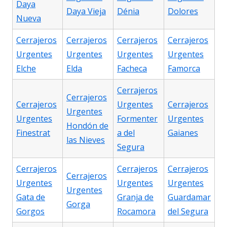
Daya
Daya Vieja
Dénia
Dolores
Nueva
Cerrajeros
Cerrajeros
Cerrajeros
Cerrajeros
Urgentes
Urgentes
Urgentes
Urgentes
Elche
Elda
Facheca
Famorca
Cerrajeros
Cerrajeros
Cerrajeros
Urgentes
Cerrajeros
Urgentes
Urgentes
Formenter
Urgentes
Hondón de
Finestrat
a del
Gaianes
las Nieves
Segura
Cerrajeros
Cerrajeros
Cerrajeros
Cerrajeros
Urgentes
Urgentes
Urgentes
Urgentes
Gata de
Granja de
Guardamar
Gorga
Gorgos
Rocamora
del Segura