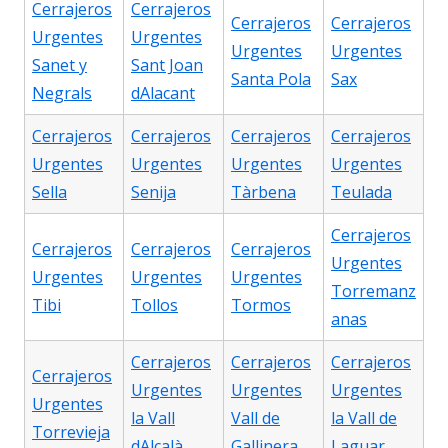
Cerrajeros
Cerrajeros
Cerrajeros
Cerrajeros
Urgentes
Urgentes
Urgentes
Urgentes
Sanet y
Sant Joan
Santa Pola
Sax
Negrals
dAlacant
Cerrajeros
Cerrajeros
Cerrajeros
Cerrajeros
Urgentes
Urgentes
Urgentes
Urgentes
Sella
Senija
Tàrbena
Teulada
Cerrajeros
Cerrajeros
Cerrajeros
Cerrajeros
Urgentes
Urgentes
Urgentes
Urgentes
Torremanz
Tibi
Tollos
Tormos
anas
Cerrajeros
Cerrajeros
Cerrajeros
Cerrajeros
Urgentes
Urgentes
Urgentes
Urgentes
la Vall
Vall de
la Vall de
Torrevieja
dAlcalà
Gallinera
Laguar