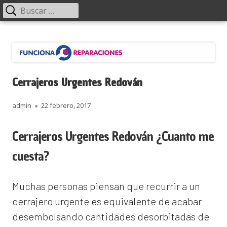
Menú
Buscar:
principal
Saltar
Funciona Reparaciones
al
contenido
Cerrajeros Urgentes Redován
Autor
Publicado
admin
22 febrero, 2017
el
Cerrajeros Urgentes Redován ¿Cuanto me
cuesta?
Muchas personas piensan que recurrir a un
cerrajero urgente es equivalente de acabar
desembolsando cantidades desorbitadas de