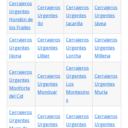
Cerrajeros
Cerrajeros
Cerrajeros
Cerrajeros
Urgentes
Urgentes
Urgentes
Urgentes
Hondón de
Ibi
Jacarilla
Jávea
los Frailes
Cerrajeros
Cerrajeros
Cerrajeros
Cerrajeros
Urgentes
Urgentes
Urgentes
Urgentes
Jijona
Llíber
Lorcha
Millena
Cerrajeros
Cerrajeros
Cerrajeros
Urgentes
Cerrajeros
Urgentes
Urgentes
Los
Urgentes
Monforte
Monóvar
Montesino
Murla
del Cid
s
Cerrajeros
Cerrajeros
Cerrajeros
Cerrajeros
Urgentes
Urgentes
Urgentes
Urgentes