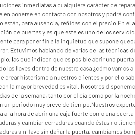
uciones inmediatas a cualquiera carácter de reparac
e en ponerse en contacto con nosotros y podrá con
o están, para ausencia, reñidas con el precio.En el a
ción de puertas y es que este es uno de los servic
gente para poner fin a la inquietud que supone que
rar. Estuvimos hablando de varias de las técnicas 
lo, las que indican que es posible abrir una puerta 
 las llaves dentro de nuestra casa ¿cómo vamos a 
e crear histerismo a nuestros clientes y por ello s
con la mayor brevedad es vital. Nosotros disponemo
días de la semana, tanto por el día como por la noc
en un periodo muy breve de tiempo.Nuestros expert
a a la hora de abrir una caja fuerte como una puert
raduras y cambiar cerraduras cuando éstas no tiene
aduras
sin llave sin dañar la puerta, cambiamos bomb