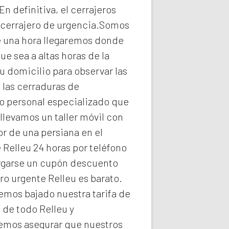
n definitiva, el
cerrajeros
n cerrajero de urgencia.Somos
e una hora llegaremos donde
ue sea a altas horas de la
 domicilio para observar las
 las cerraduras de
to personal especializado que
llevamos un taller móvil con
r de una persiana en el
 Relleu 24 horas por teléfono
cargarse un cupón descuento
ero urgente Relleu
es barato.
emos bajado nuestra tarifa de
de todo Relleu y
demos asegurar que nuestros