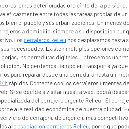
 las lamas deterioradas o la cinta de la persiana. E
ve eficazmente entre todas las tareas propias de u
s bien el pueblo y sus urbanizaciones. En menos d
errajeros a domicilio
, siempre a su disposición aunq
stivo.Los
cerrajeros Relleu
nos desplazamos hasta su
 y sus necesidades. Existen múltiples opciones como
 gorjas, las cerraduras digitales… ofrecemos un tra
 solución. No perdemos tiempo en transporte ya que 
rios para reparar desde una cerradura hasta un moto
 24h
rápidos.Contacte con los cerrajeros urgentes de
web. Si se decide a visitar nuestra web, podrá des
specializada del
cerrajero urgente Relleu
. El
cerraj
acorde a la realidad económica de nuestra ciudad. H
 servicio de
cerrajería de urgencia
más competitivo 
os a la
asociacion cerrajeros Relleu
, por lo que po