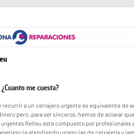
s
leu
u ¿Cuanto me cuesta?
recurrir a un cerrajero urgente es equivalente de
inero pero, para ser sinceros, hemos de aclarar qu
 urgentes Relleu
está compuesto por profesionales 
periencia atendiendo urgencias de cerrajería y ja