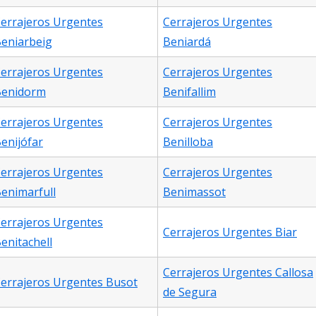
errajeros Urgentes
Cerrajeros Urgentes
eniarbeig
Beniardá
errajeros Urgentes
Cerrajeros Urgentes
Benidorm
Benifallim
errajeros Urgentes
Cerrajeros Urgentes
enijófar
Benilloba
errajeros Urgentes
Cerrajeros Urgentes
enimarfull
Benimassot
errajeros Urgentes
Cerrajeros Urgentes Biar
enitachell
Cerrajeros Urgentes Callosa
errajeros Urgentes Busot
de Segura