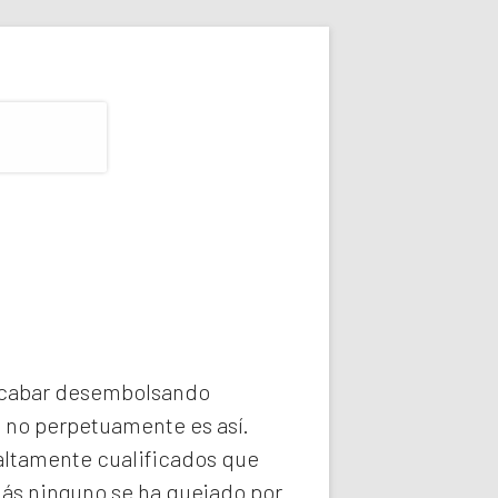
 acabar desembolsando
e no perpetuamente es así.
altamente cualificados que
más ninguno se ha quejado por