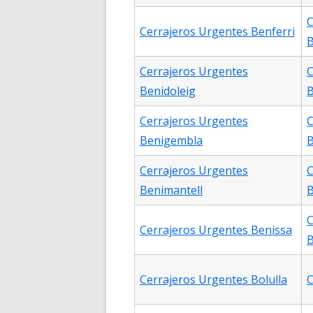
C
Cerrajeros Urgentes Benferri
B
Cerrajeros Urgentes
C
Benidoleig
Cerrajeros Urgentes
C
Benigembla
B
Cerrajeros Urgentes
C
Benimantell
B
C
Cerrajeros Urgentes Benissa
B
Cerrajeros Urgentes Bolulla
C