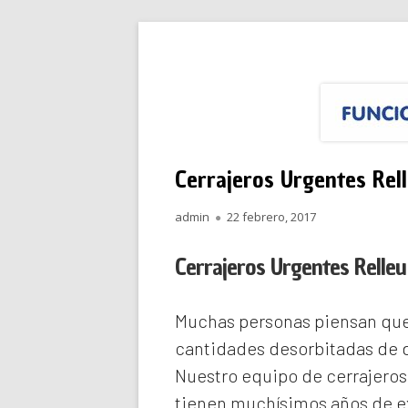
Saltar
Funciona Reparacione
Menú
al
principal
contenido
Cerrajeros Urgentes Rel
Autor
Publicado
admin
22 febrero, 2017
el
Cerrajeros Urgentes Relle
Muchas personas piensan que 
cantidades desorbitadas de d
Nuestro equipo de
cerrajeros
tienen muchísimos años de ex