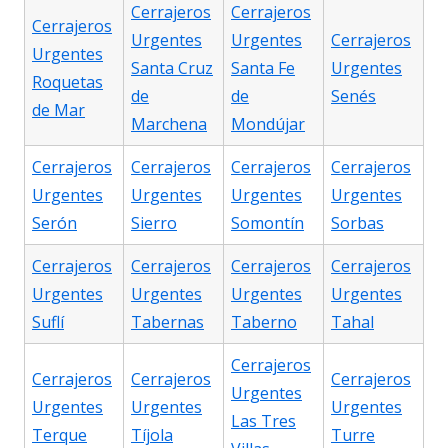
Cerrajeros
Cerrajeros
Cerrajeros
Urgentes
Urgentes
Cerrajeros
Urgentes
Santa Cruz
Santa Fe
Urgentes
Roquetas
de
de
Senés
de Mar
Marchena
Mondújar
Cerrajeros
Cerrajeros
Cerrajeros
Cerrajeros
Urgentes
Urgentes
Urgentes
Urgentes
Serón
Sierro
Somontín
Sorbas
Cerrajeros
Cerrajeros
Cerrajeros
Cerrajeros
Urgentes
Urgentes
Urgentes
Urgentes
Suflí
Tabernas
Taberno
Tahal
Cerrajeros
Cerrajeros
Cerrajeros
Cerrajeros
Urgentes
Urgentes
Urgentes
Urgentes
Las Tres
Terque
Tíjola
Turre