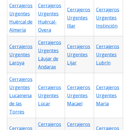
Cerrajeros
Cerrajeros
Cerrajeros
Cerrajeros
Urgentes
Urgentes
Urgentes
Urgentes
Huércal de
Huércal-
Illar
Instinción
Almería
Overa
Cerrajeros
Cerrajeros
Cerrajeros
Cerrajeros
Urgentes
Urgentes
Urgentes
Urgentes
Láujar de
Laroya
Líjar
Lubrín
Andarax
Cerrajeros
Urgentes
Cerrajeros
Cerrajeros
Cerrajeros
Lucainena
Urgentes
Urgentes
Urgentes
de las
Lúcar
Macael
María
Torres
Cerrajeros
Cerrajeros
Cerrajeros
Cerrajeros