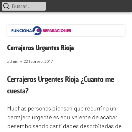
Menú
Buscar:
principal
Saltar
Funciona Reparaciones
al
contenido
Cerrajeros Urgentes Rioja
Autor
Publicado
admin
22 febrero, 2017
el
Cerrajeros Urgentes Rioja ¿Cuanto me
cuesta?
Muchas personas piensan que recurrir a un
cerrajero urgente es equivalente de acabar
desembolsando cantidades desorbitadas de