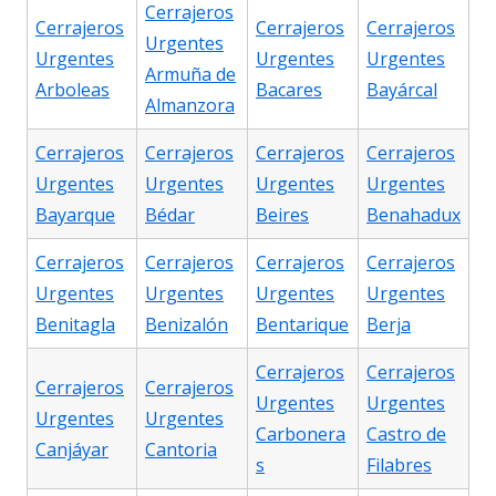
Cerrajeros
Cerrajeros
Cerrajeros
Cerrajeros
Urgentes
Urgentes
Urgentes
Urgentes
Armuña de
Arboleas
Bacares
Bayárcal
Almanzora
Cerrajeros
Cerrajeros
Cerrajeros
Cerrajeros
Urgentes
Urgentes
Urgentes
Urgentes
Bayarque
Bédar
Beires
Benahadux
Cerrajeros
Cerrajeros
Cerrajeros
Cerrajeros
Urgentes
Urgentes
Urgentes
Urgentes
Benitagla
Benizalón
Bentarique
Berja
Cerrajeros
Cerrajeros
Cerrajeros
Cerrajeros
Urgentes
Urgentes
Urgentes
Urgentes
Carbonera
Castro de
Canjáyar
Cantoria
s
Filabres