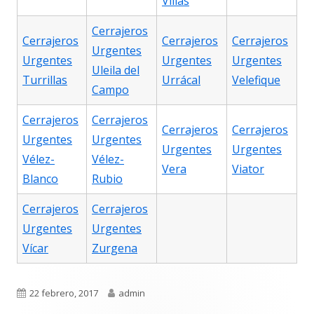
Villas
Cerrajeros
Cerrajeros
Cerrajeros
Cerrajeros
Urgentes
Urgentes
Urgentes
Urgentes
Uleila del
Turrillas
Urrácal
Velefique
Campo
Cerrajeros
Cerrajeros
Cerrajeros
Cerrajeros
Urgentes
Urgentes
Urgentes
Urgentes
Vélez-
Vélez-
Vera
Viator
Blanco
Rubio
Cerrajeros
Cerrajeros
Urgentes
Urgentes
Vícar
Zurgena
Publicado
Autor
22 febrero, 2017
admin