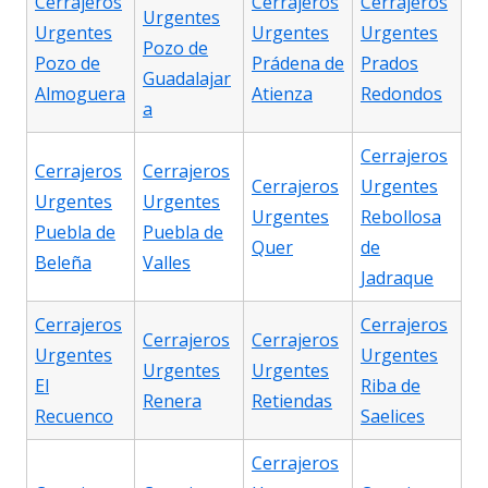
Cerrajeros
Cerrajeros
Cerrajeros
Urgentes
Urgentes
Urgentes
Urgentes
Pozo de
Pozo de
Prádena de
Prados
Guadalajar
Almoguera
Atienza
Redondos
a
Cerrajeros
Cerrajeros
Cerrajeros
Cerrajeros
Urgentes
Urgentes
Urgentes
Urgentes
Rebollosa
Puebla de
Puebla de
Quer
de
Beleña
Valles
Jadraque
Cerrajeros
Cerrajeros
Cerrajeros
Cerrajeros
Urgentes
Urgentes
Urgentes
Urgentes
El
Riba de
Renera
Retiendas
Recuenco
Saelices
Cerrajeros