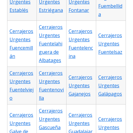
Urgentes
Urgentes
Urgentes
Fuembellid
Establés
Estriégana
Fontanar
a
Cerrajeros
Cerrajeros
Cerrajeros
Urgentes
Cerrajeros
Urgentes
Urgentes
Fuentelahi
Urgentes
Fuencemill
Fuentelenc
guera de
Fuentelsaz
án
ina
Albatages
Cerrajeros
Cerrajeros
Cerrajeros
Cerrajeros
Urgentes
Urgentes
Urgentes
Urgentes
Fuentelviej
Fuentenovi
Gajanejos
Galápagos
o
lla
Cerrajeros
Cerrajeros
Cerrajeros
Urgentes
Cerrajeros
Urgentes
Urgentes
Gascueña
Urgentes
Galve de
Guadalajar