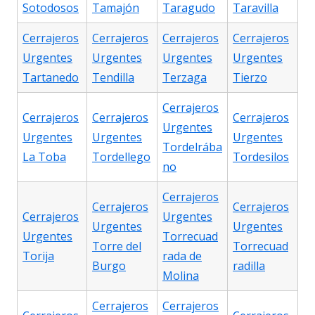
Sotodosos
Tamajón
Taragudo
Taravilla
Cerrajeros
Cerrajeros
Cerrajeros
Cerrajeros
Urgentes
Urgentes
Urgentes
Urgentes
Tartanedo
Tendilla
Terzaga
Tierzo
Cerrajeros
Cerrajeros
Cerrajeros
Cerrajeros
Urgentes
Urgentes
Urgentes
Urgentes
Tordelrába
La Toba
Tordellego
Tordesilos
no
Cerrajeros
Cerrajeros
Cerrajeros
Cerrajeros
Urgentes
Urgentes
Urgentes
Urgentes
Torrecuad
Torre del
Torrecuad
Torija
rada de
Burgo
radilla
Molina
Cerrajeros
Cerrajeros