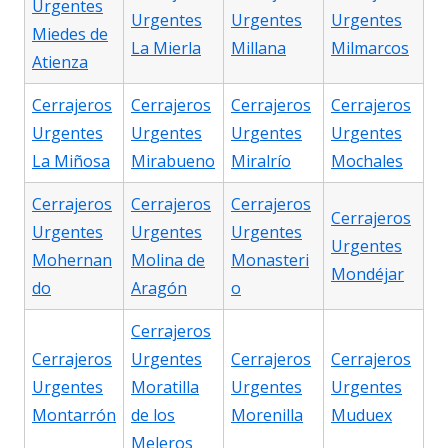
Urgentes
Urgentes
Urgentes
Urgentes
Miedes de
La Mierla
Millana
Milmarcos
Atienza
Cerrajeros
Cerrajeros
Cerrajeros
Cerrajeros
Urgentes
Urgentes
Urgentes
Urgentes
La Miñosa
Mirabueno
Miralrío
Mochales
Cerrajeros
Cerrajeros
Cerrajeros
Cerrajeros
Urgentes
Urgentes
Urgentes
Urgentes
Mohernan
Molina de
Monasteri
Mondéjar
do
Aragón
o
Cerrajeros
Cerrajeros
Urgentes
Cerrajeros
Cerrajeros
Urgentes
Moratilla
Urgentes
Urgentes
Montarrón
de los
Morenilla
Muduex
Meleros