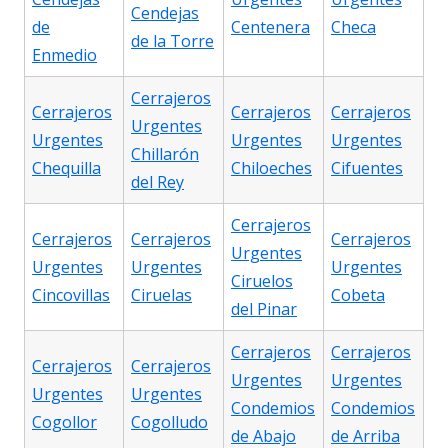
Cendejas
de
Centenera
Checa
de la Torre
Enmedio
Cerrajeros
Cerrajeros
Cerrajeros
Cerrajeros
Urgentes
Urgentes
Urgentes
Urgentes
Chillarón
Chequilla
Chiloeches
Cifuentes
del Rey
Cerrajeros
Cerrajeros
Cerrajeros
Cerrajeros
Urgentes
Urgentes
Urgentes
Urgentes
Ciruelos
Cincovillas
Ciruelas
Cobeta
del Pinar
Cerrajeros
Cerrajeros
Cerrajeros
Cerrajeros
Urgentes
Urgentes
Urgentes
Urgentes
Condemios
Condemios
Cogollor
Cogolludo
de Abajo
de Arriba