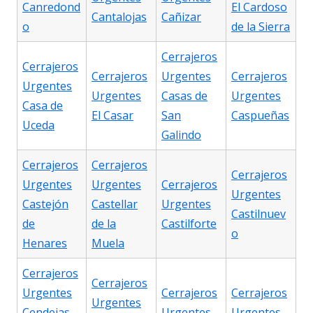
Canredond
El Cardoso
Cantalojas
Cañizar
o
de la Sierra
Cerrajeros
Cerrajeros
Cerrajeros
Urgentes
Cerrajeros
Urgentes
Urgentes
Casas de
Urgentes
Casa de
El Casar
San
Caspueñas
Uceda
Galindo
Cerrajeros
Cerrajeros
Cerrajeros
Urgentes
Urgentes
Cerrajeros
Urgentes
Castejón
Castellar
Urgentes
Castilnuev
de
de la
Castilforte
o
Henares
Muela
Cerrajeros
Cerrajeros
Urgentes
Cerrajeros
Cerrajeros
Urgentes
Cendejas
Urgentes
Urgentes