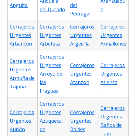
Anquela
Aranzuequ
Anguita
del
del Ducado
e
Pedregal
Cerrajeros
Cerrajeros
Cerrajeros
Cerrajeros
Urgentes
Urgentes
Urgentes
Urgentes
Arbancón
Arbeteta
Argecilla
Armallones
Cerrajeros
Cerrajeros
Urgentes
Cerrajeros
Cerrajeros
Urgentes
Arroyo de
Urgentes
Urgentes
Armuña de
las
Atanzón
Atienza
Tajuña
Fraguas
Cerrajeros
Cerrajeros
Cerrajeros
Urgentes
Cerrajeros
Urgentes
Urgentes
Azuqueca
Urgentes
Baños de
Auñón
de
Baides
Tajo