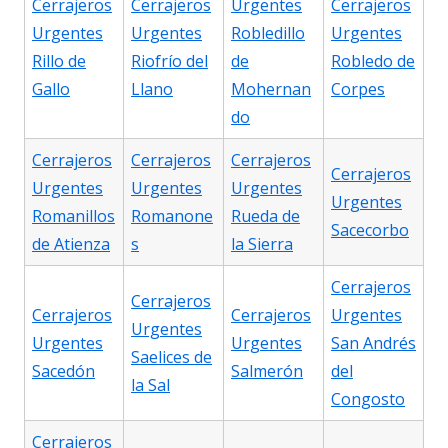
Cerrajeros
Cerrajeros
Urgentes
Cerrajeros
Urgentes
Urgentes
Robledillo
Urgentes
Rillo de
Riofrío del
de
Robledo de
Gallo
Llano
Mohernan
Corpes
do
Cerrajeros
Cerrajeros
Cerrajeros
Cerrajeros
Urgentes
Urgentes
Urgentes
Urgentes
Romanillos
Romanone
Rueda de
Sacecorbo
de Atienza
s
la Sierra
Cerrajeros
Cerrajeros
Cerrajeros
Cerrajeros
Urgentes
Urgentes
Urgentes
Urgentes
San Andrés
Saelices de
Sacedón
Salmerón
del
la Sal
Congosto
Cerrajeros