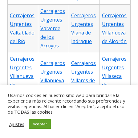
Cerrajeros
Cerrajeros
Cerrajeros
Cerrajeros
Urgentes
Urgentes
Urgentes
Urgentes
Valverde
Valtablado
Viana de
Villanueva
de los
del Río
Jadraque
de Alcorón
Arroyos
Cerrajeros
Cerrajeros
Cerrajeros
Cerrajeros
Urgentes
Urgentes
Urgentes
Urgentes
Villanueva
Villaseca
Villanueva
Villares de
de
de
de la Torre
Jadraque
Argecilla
Henares
Usamos cookies en nuestro sitio web para brindarle la
experiencia más relevante recordando sus preferencias y
visitas repetidas. Al hacer clic en "Aceptar", acepta el uso
Cerrajeros
Cerrajeros
Cerrajeros
Cerrajeros
de TODAS las cookies.
Urgentes
Urgentes
Urgentes
Urgentes
Villaseca
Villel de
Ajustes
Aceptar
Viñuelas
Yebes
de Uceda
Mesa