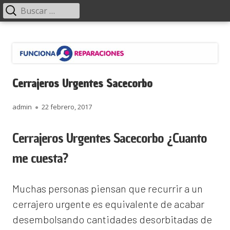
Menú
Buscar:
principal
Saltar
Funciona Reparaciones
al
contenido
Cerrajeros Urgentes Sacecorbo
Autor
Publicado
admin
22 febrero, 2017
el
Cerrajeros Urgentes Sacecorbo ¿Cuanto
me cuesta?
Muchas personas piensan que recurrir a un
cerrajero urgente es equivalente de acabar
desembolsando cantidades desorbitadas de