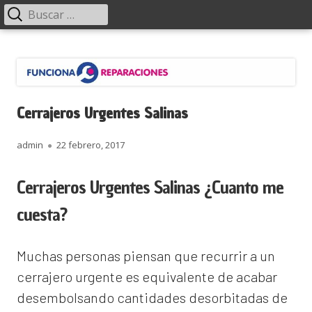
Menú
Buscar:
principal
Saltar
Funciona Reparaciones
al
contenido
Cerrajeros Urgentes Salinas
Autor
Publicado
admin
22 febrero, 2017
el
Cerrajeros Urgentes Salinas ¿Cuanto me
cuesta?
Muchas personas piensan que recurrir a un
cerrajero urgente es equivalente de acabar
desembolsando cantidades desorbitadas de