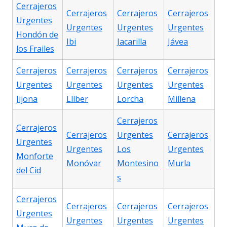
Cerrajeros
Cerrajeros
Cerrajeros
Cerrajeros
Urgentes
Urgentes
Urgentes
Urgentes
Hondón de
Ibi
Jacarilla
Jávea
los Frailes
Cerrajeros
Cerrajeros
Cerrajeros
Cerrajeros
Urgentes
Urgentes
Urgentes
Urgentes
Jijona
Llíber
Lorcha
Millena
Cerrajeros
Cerrajeros
Cerrajeros
Urgentes
Cerrajeros
Urgentes
Urgentes
Los
Urgentes
Monforte
Monóvar
Montesino
Murla
del Cid
s
Cerrajeros
Cerrajeros
Cerrajeros
Cerrajeros
Urgentes
Urgentes
Urgentes
Urgentes