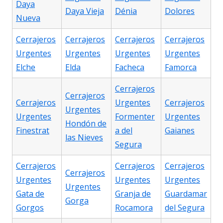
Daya
Daya Vieja
Dénia
Dolores
Nueva
Cerrajeros
Cerrajeros
Cerrajeros
Cerrajeros
Urgentes
Urgentes
Urgentes
Urgentes
Elche
Elda
Facheca
Famorca
Cerrajeros
Cerrajeros
Cerrajeros
Urgentes
Cerrajeros
Urgentes
Urgentes
Formenter
Urgentes
Hondón de
Finestrat
a del
Gaianes
las Nieves
Segura
Cerrajeros
Cerrajeros
Cerrajeros
Cerrajeros
Urgentes
Urgentes
Urgentes
Urgentes
Gata de
Granja de
Guardamar
Gorga
Gorgos
Rocamora
del Segura