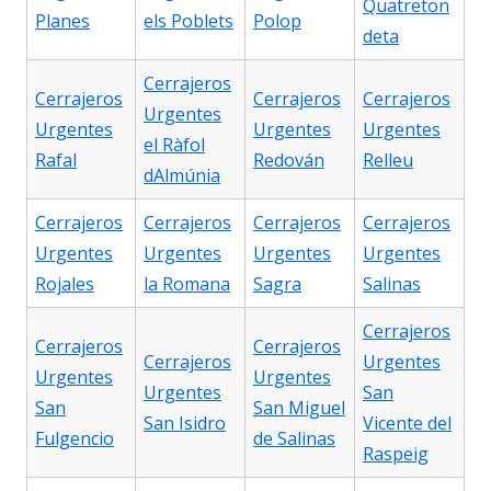
Quatreton
Planes
els Poblets
Polop
deta
Cerrajeros
Cerrajeros
Cerrajeros
Cerrajeros
Urgentes
Urgentes
Urgentes
Urgentes
el Ràfol
Rafal
Redován
Relleu
dAlmúnia
Cerrajeros
Cerrajeros
Cerrajeros
Cerrajeros
Urgentes
Urgentes
Urgentes
Urgentes
Rojales
la Romana
Sagra
Salinas
Cerrajeros
Cerrajeros
Cerrajeros
Cerrajeros
Urgentes
Urgentes
Urgentes
Urgentes
San
San
San Miguel
San Isidro
Vicente del
Fulgencio
de Salinas
Raspeig