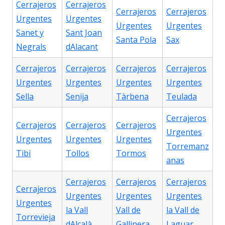
Cerrajeros
Cerrajeros
Cerrajeros
Cerrajeros
Urgentes
Urgentes
Urgentes
Urgentes
Sanet y
Sant Joan
Santa Pola
Sax
Negrals
dAlacant
Cerrajeros
Cerrajeros
Cerrajeros
Cerrajeros
Urgentes
Urgentes
Urgentes
Urgentes
Sella
Senija
Tàrbena
Teulada
Cerrajeros
Cerrajeros
Cerrajeros
Cerrajeros
Urgentes
Urgentes
Urgentes
Urgentes
Torremanz
Tibi
Tollos
Tormos
anas
Cerrajeros
Cerrajeros
Cerrajeros
Cerrajeros
Urgentes
Urgentes
Urgentes
Urgentes
la Vall
Vall de
la Vall de
Torrevieja
dAlcalà
Gallinera
Laguar