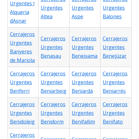
Urgentes l
Urgentes
Urgentes
Urgentes
Alqueria
Altea
Aspe
Balones
dAsnar
Cerrajeros
Cerrajeros
Cerrajeros
Cerrajeros
Urgentes
Urgentes
Urgentes
Urgentes
Banyeres
Benasau
Beneixama
Benejúzar
de Mariola
Cerrajeros
Cerrajeros
Cerrajeros
Cerrajeros
Urgentes
Urgentes
Urgentes
Urgentes
Benferri
Beniarbeig
Beniardá
Beniarrés
Cerrajeros
Cerrajeros
Cerrajeros
Cerrajeros
Urgentes
Urgentes
Urgentes
Urgentes
Benidoleig
Benidorm
Benifallim
Benifato
Cerrajeros