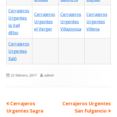
Cerrajeros
Cerrajeros
Cerrajeros
Cerrajeros
Urgentes
Urgentes
Urgentes
Urgentes
la Vall
el Verger
Villajoyosa
Villena
dEbo
Cerrajeros
Urgentes
Xaló
Publicado
Autor
22 febrero, 2017
admin
el
Navegación
Artículo
Artículo
Cerrajeros
Cerrajeros Urgentes
de
anterior
siguiente
entradas
Urgentes Sagra
San Fulgencio