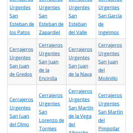
Urgentes
Urgentes
Urgentes
Urgentes
San
San
San
San García
Esteban de
Esteban de
Esteban
de
los Patos
Zapardiel
del Valle
Ingelmos
Cerrajeros
Cerrajeros
Cerrajeros
Cerrajeros
Urgentes
Urgentes
Urgentes
Urgentes
San Juan
San Juan
San Juan
San Juan
de la
del
de Gredos
de la Nava
Encinilla
Molinillo
Cerrajeros
Cerrajeros
Cerrajeros
Cerrajeros
Urgentes
Urgentes
Urgentes
Urgentes
San Martín
San
San Martín
San Juan
de la Vega
Lorenzo de
del
del Olmo
del
Tormes
Pimpollar
Alberche