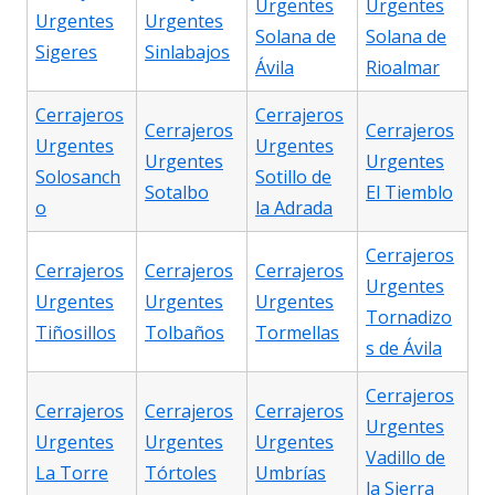
Urgentes
Urgentes
Urgentes
Urgentes
Solana de
Solana de
Sigeres
Sinlabajos
Ávila
Rioalmar
Cerrajeros
Cerrajeros
Cerrajeros
Cerrajeros
Urgentes
Urgentes
Urgentes
Urgentes
Solosanch
Sotillo de
Sotalbo
El Tiemblo
o
la Adrada
Cerrajeros
Cerrajeros
Cerrajeros
Cerrajeros
Urgentes
Urgentes
Urgentes
Urgentes
Tornadizo
Tiñosillos
Tolbaños
Tormellas
s de Ávila
Cerrajeros
Cerrajeros
Cerrajeros
Cerrajeros
Urgentes
Urgentes
Urgentes
Urgentes
Vadillo de
La Torre
Tórtoles
Umbrías
la Sierra