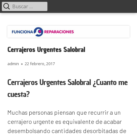
Menú
Buscar:
principal
Saltar
Funciona Reparaciones
al
contenido
Cerrajeros Urgentes Salobral
Autor
Publicado
admin
22 febrero, 2017
el
Cerrajeros Urgentes Salobral ¿Cuanto me
cuesta?
Muchas personas piensan que recurrir a un
cerrajero urgente es equivalente de acabar
desembolsando cantidades desorbitadas de