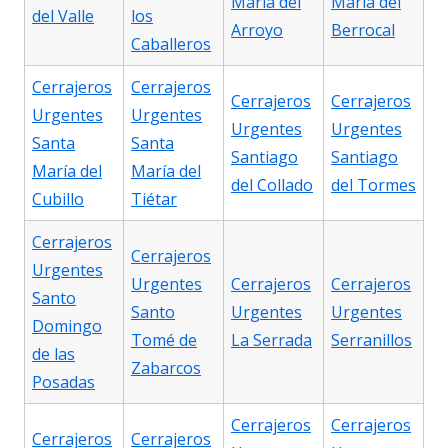
María del
María del
del Valle
los
Arroyo
Berrocal
Caballeros
Cerrajeros
Cerrajeros
Cerrajeros
Cerrajeros
Urgentes
Urgentes
Urgentes
Urgentes
Santa
Santa
Santiago
Santiago
María del
María del
del Collado
del Tormes
Cubillo
Tiétar
Cerrajeros
Cerrajeros
Urgentes
Urgentes
Cerrajeros
Cerrajeros
Santo
Santo
Urgentes
Urgentes
Domingo
Tomé de
La Serrada
Serranillos
de las
Zabarcos
Posadas
Cerrajeros
Cerrajeros
Cerrajeros
Cerrajeros