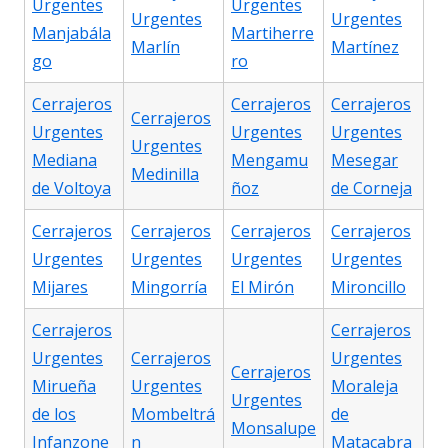
Urgentes
Urgentes
Urgentes
Urgentes
Manjabála
Martiherre
Marlín
Martínez
go
ro
Cerrajeros
Cerrajeros
Cerrajeros
Cerrajeros
Urgentes
Urgentes
Urgentes
Urgentes
Mediana
Mengamu
Mesegar
Medinilla
de Voltoya
ñoz
de Corneja
Cerrajeros
Cerrajeros
Cerrajeros
Cerrajeros
Urgentes
Urgentes
Urgentes
Urgentes
Mijares
Mingorría
El Mirón
Mironcillo
Cerrajeros
Cerrajeros
Urgentes
Cerrajeros
Urgentes
Cerrajeros
Mirueña
Urgentes
Moraleja
Urgentes
de los
Mombeltrá
de
Monsalupe
Infanzone
n
Matacabra