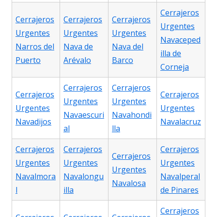
Cerrajeros
Cerrajeros
Cerrajeros
Cerrajeros
Urgentes
Urgentes
Urgentes
Urgentes
Navaceped
Narros del
Nava de
Nava del
illa de
Puerto
Arévalo
Barco
Corneja
Cerrajeros
Cerrajeros
Cerrajeros
Cerrajeros
Urgentes
Urgentes
Urgentes
Urgentes
Navaescuri
Navahondi
Navadijos
Navalacruz
al
lla
Cerrajeros
Cerrajeros
Cerrajeros
Cerrajeros
Urgentes
Urgentes
Urgentes
Urgentes
Navalmora
Navalongu
Navalperal
Navalosa
l
illa
de Pinares
Cerrajeros