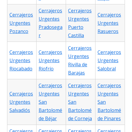
Cerrajeros
Cerrajeros
Cerrajeros
Cerrajeros
Urgentes
Urgentes
Urgentes
Urgentes
Pradosega
Puerto
Pozanco
Rasueros
r
Castilla
Cerrajeros
Cerrajeros
Cerrajeros
Cerrajeros
Urgentes
Urgentes
Urgentes
Urgentes
Rivilla de
Riocabado
Riofrío
Salobral
Barajas
Cerrajeros
Cerrajeros
Cerrajeros
Cerrajeros
Urgentes
Urgentes
Urgentes
Urgentes
San
San
San
Salvadiós
Bartolomé
Bartolomé
Bartolomé
de Béjar
de Corneja
de Pinares
Cerrajeros
Cerrajeros
Cerrajeros
Cerrajeros