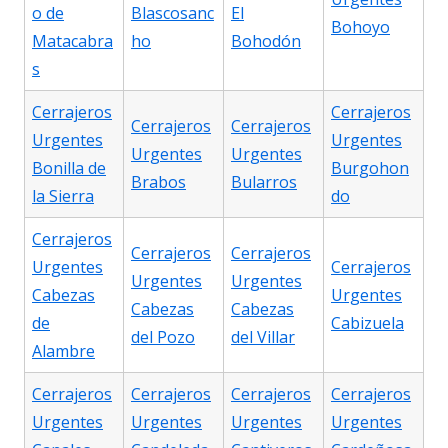
o de
Blascosanc
El
Bohoyo
Matacabra
ho
Bohodón
s
Cerrajeros
Cerrajeros
Cerrajeros
Cerrajeros
Urgentes
Urgentes
Urgentes
Urgentes
Bonilla de
Burgohon
Brabos
Bularros
la Sierra
do
Cerrajeros
Cerrajeros
Cerrajeros
Urgentes
Cerrajeros
Urgentes
Urgentes
Cabezas
Urgentes
Cabezas
Cabezas
de
Cabizuela
del Pozo
del Villar
Alambre
Cerrajeros
Cerrajeros
Cerrajeros
Cerrajeros
Urgentes
Urgentes
Urgentes
Urgentes