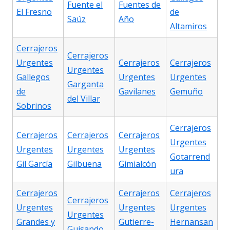
Fuente el
Fuentes de
El Fresno
de
Saúz
Año
Altamiros
Cerrajeros
Cerrajeros
Urgentes
Cerrajeros
Cerrajeros
Urgentes
Gallegos
Urgentes
Urgentes
Garganta
de
Gavilanes
Gemuño
del Villar
Sobrinos
Cerrajeros
Cerrajeros
Cerrajeros
Cerrajeros
Urgentes
Urgentes
Urgentes
Urgentes
Gotarrend
Gil García
Gilbuena
Gimialcón
ura
Cerrajeros
Cerrajeros
Cerrajeros
Cerrajeros
Urgentes
Urgentes
Urgentes
Urgentes
Grandes y
Gutierre-
Hernansan
Guisando