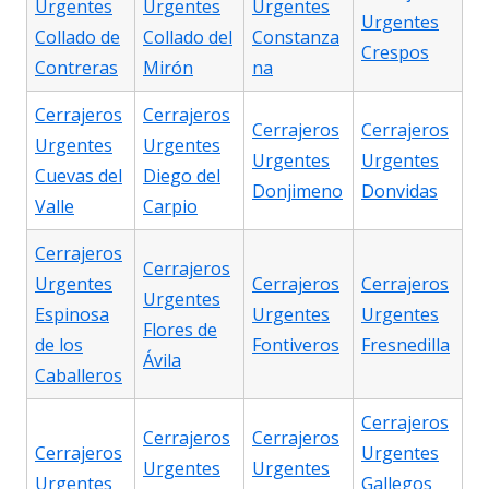
Urgentes
Urgentes
Urgentes
Urgentes
Collado de
Collado del
Constanza
Crespos
Contreras
Mirón
na
Cerrajeros
Cerrajeros
Cerrajeros
Cerrajeros
Urgentes
Urgentes
Urgentes
Urgentes
Cuevas del
Diego del
Donjimeno
Donvidas
Valle
Carpio
Cerrajeros
Cerrajeros
Urgentes
Cerrajeros
Cerrajeros
Urgentes
Espinosa
Urgentes
Urgentes
Flores de
de los
Fontiveros
Fresnedilla
Ávila
Caballeros
Cerrajeros
Cerrajeros
Cerrajeros
Cerrajeros
Urgentes
Urgentes
Urgentes
Urgentes
Gallegos