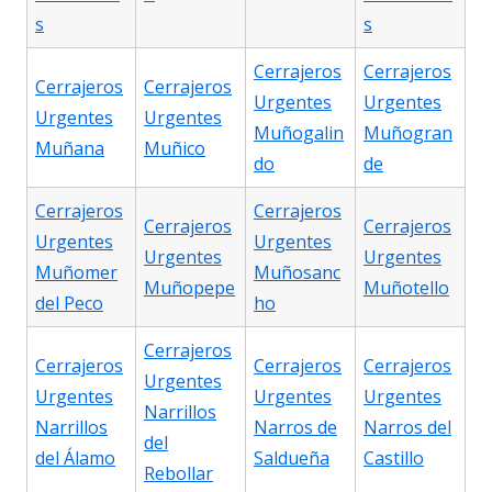
s
s
Cerrajeros
Cerrajeros
Cerrajeros
Cerrajeros
Urgentes
Urgentes
Urgentes
Urgentes
Muñogalin
Muñogran
Muñana
Muñico
do
de
Cerrajeros
Cerrajeros
Cerrajeros
Cerrajeros
Urgentes
Urgentes
Urgentes
Urgentes
Muñomer
Muñosanc
Muñopepe
Muñotello
del Peco
ho
Cerrajeros
Cerrajeros
Cerrajeros
Cerrajeros
Urgentes
Urgentes
Urgentes
Urgentes
Narrillos
Narrillos
Narros de
Narros del
del
del Álamo
Saldueña
Castillo
Rebollar