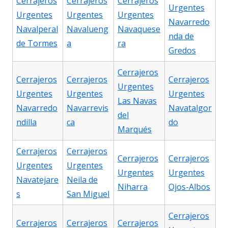
Cerrajeros
Cerrajeros
Cerrajeros
Urgentes
Urgentes
Urgentes
Urgentes
Navarredo
Navalperal
Navalueng
Navaquese
nda de
de Tormes
a
ra
Gredos
Cerrajeros
Cerrajeros
Cerrajeros
Cerrajeros
Urgentes
Urgentes
Urgentes
Urgentes
Las Navas
Navarredo
Navarrevis
Navatalgor
del
ndilla
ca
do
Marqués
Cerrajeros
Cerrajeros
Cerrajeros
Cerrajeros
Urgentes
Urgentes
Urgentes
Urgentes
Navatejare
Neila de
Niharra
Ojos-Albos
s
San Miguel
Cerrajeros
Cerrajeros
Cerrajeros
Cerrajeros