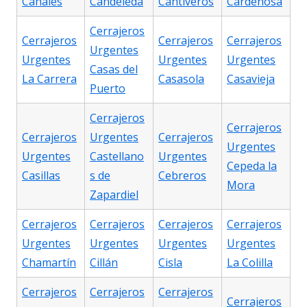
Canales
Candeleda
Cantiveros
Cardeñosa
Cerrajeros
Cerrajeros
Cerrajeros
Cerrajeros
Urgentes
Urgentes
Urgentes
Urgentes
Casas del
La Carrera
Casasola
Casavieja
Puerto
Cerrajeros
Cerrajeros
Cerrajeros
Urgentes
Cerrajeros
Urgentes
Urgentes
Castellano
Urgentes
Cepeda la
Casillas
s de
Cebreros
Mora
Zapardiel
Cerrajeros
Cerrajeros
Cerrajeros
Cerrajeros
Urgentes
Urgentes
Urgentes
Urgentes
Chamartín
Cillán
Cisla
La Colilla
Cerrajeros
Cerrajeros
Cerrajeros
Cerrajeros