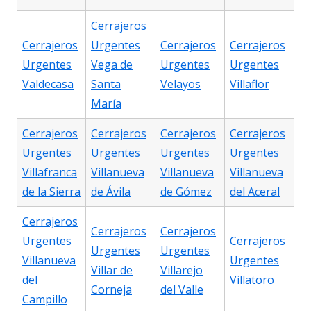
Cerrajeros
Cerrajeros
Urgentes
Cerrajeros
Cerrajeros
Urgentes
Vega de
Urgentes
Urgentes
Valdecasa
Santa
Velayos
Villaflor
María
Cerrajeros
Cerrajeros
Cerrajeros
Cerrajeros
Urgentes
Urgentes
Urgentes
Urgentes
Villafranca
Villanueva
Villanueva
Villanueva
de la Sierra
de Ávila
de Gómez
del Aceral
Cerrajeros
Cerrajeros
Cerrajeros
Urgentes
Cerrajeros
Urgentes
Urgentes
Villanueva
Urgentes
Villar de
Villarejo
del
Villatoro
Corneja
del Valle
Campillo