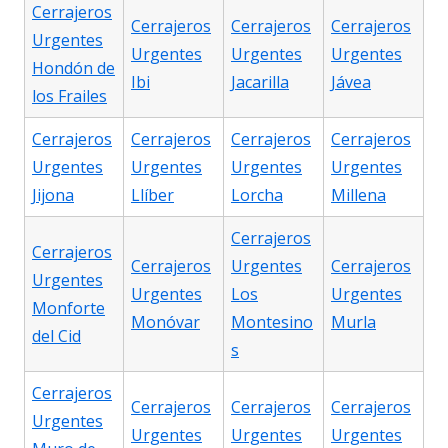
Cerrajeros
Cerrajeros
Cerrajeros
Cerrajeros
Urgentes
Urgentes
Urgentes
Urgentes
Hondón de
Ibi
Jacarilla
Jávea
los Frailes
Cerrajeros
Cerrajeros
Cerrajeros
Cerrajeros
Urgentes
Urgentes
Urgentes
Urgentes
Jijona
Llíber
Lorcha
Millena
Cerrajeros
Cerrajeros
Cerrajeros
Urgentes
Cerrajeros
Urgentes
Urgentes
Los
Urgentes
Monforte
Monóvar
Montesino
Murla
del Cid
s
Cerrajeros
Cerrajeros
Cerrajeros
Cerrajeros
Urgentes
Urgentes
Urgentes
Urgentes