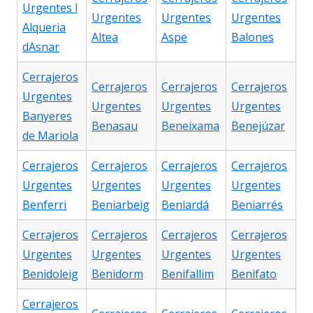
Urgentes l
Urgentes
Urgentes
Urgentes
Alqueria
Altea
Aspe
Balones
dAsnar
Cerrajeros
Cerrajeros
Cerrajeros
Cerrajeros
Urgentes
Urgentes
Urgentes
Urgentes
Banyeres
Benasau
Beneixama
Benejúzar
de Mariola
Cerrajeros
Cerrajeros
Cerrajeros
Cerrajeros
Urgentes
Urgentes
Urgentes
Urgentes
Benferri
Beniarbeig
Beniardá
Beniarrés
Cerrajeros
Cerrajeros
Cerrajeros
Cerrajeros
Urgentes
Urgentes
Urgentes
Urgentes
Benidoleig
Benidorm
Benifallim
Benifato
Cerrajeros