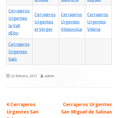
Cerrajeros
Cerrajeros
Cerrajeros
Cerrajeros
Urgentes
Urgentes
Urgentes
Urgentes
la Vall
el Verger
Villajoyosa
Villena
dEbo
Cerrajeros
Urgentes
Xaló
Publicado
Autor
22 febrero, 2017
admin
el
Navegación
Artículo
Artículo
Cerrajeros
Cerrajeros Urgentes
de
anterior
siguiente
entradas
Urgentes San
San Miguel de Salinas