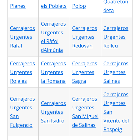
Quatreton
Planes
els Poblets
Polop
deta
Cerrajeros
Cerrajeros
Cerrajeros
Cerrajeros
Urgentes
Urgentes
Urgentes
Urgentes
el Ràfol
Rafal
Redován
Relleu
dAlmúnia
Cerrajeros
Cerrajeros
Cerrajeros
Cerrajeros
Urgentes
Urgentes
Urgentes
Urgentes
Rojales
la Romana
Sagra
Salinas
Cerrajeros
Cerrajeros
Cerrajeros
Cerrajeros
Urgentes
Urgentes
Urgentes
Urgentes
San
San
San Miguel
San Isidro
Vicente del
Fulgencio
de Salinas
Raspeig