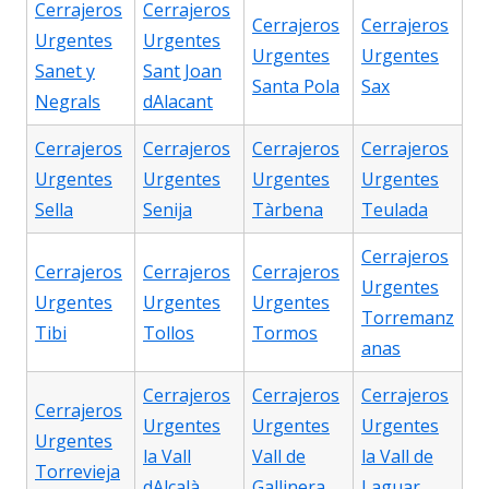
Cerrajeros
Cerrajeros
Cerrajeros
Cerrajeros
Urgentes
Urgentes
Urgentes
Urgentes
Sanet y
Sant Joan
Santa Pola
Sax
Negrals
dAlacant
Cerrajeros
Cerrajeros
Cerrajeros
Cerrajeros
Urgentes
Urgentes
Urgentes
Urgentes
Sella
Senija
Tàrbena
Teulada
Cerrajeros
Cerrajeros
Cerrajeros
Cerrajeros
Urgentes
Urgentes
Urgentes
Urgentes
Torremanz
Tibi
Tollos
Tormos
anas
Cerrajeros
Cerrajeros
Cerrajeros
Cerrajeros
Urgentes
Urgentes
Urgentes
Urgentes
la Vall
Vall de
la Vall de
Torrevieja
dAlcalà
Gallinera
Laguar