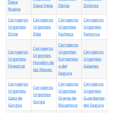
Daya
Daya Vieja
Dénia
Dolores
Nueva
Cerrajeros
Cerrajeros
Cerrajeros
Cerrajeros
Urgentes
Urgentes
Urgentes
Urgentes
Elche
Elda
Facheca
Famorca
Cerrajeros
Cerrajeros
Cerrajeros
Urgentes
Cerrajeros
Urgentes
Urgentes
Formenter
Urgentes
Hondón de
Finestrat
a del
Gaianes
las Nieves
Segura
Cerrajeros
Cerrajeros
Cerrajeros
Cerrajeros
Urgentes
Urgentes
Urgentes
Urgentes
Gata de
Granja de
Guardamar
Gorga
Gorgos
Rocamora
del Segura