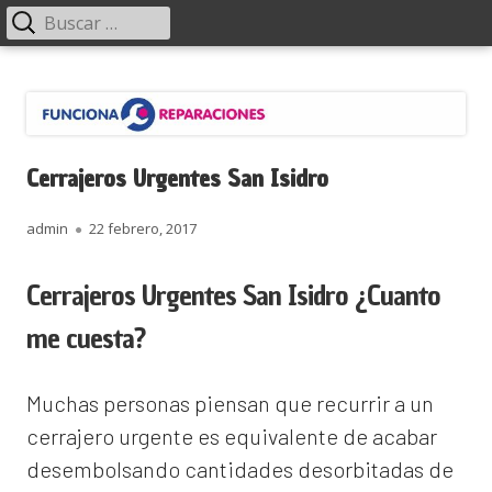
Menú
Buscar:
principal
Saltar
Funciona Reparaciones
al
contenido
Cerrajeros Urgentes San Isidro
Autor
Publicado
admin
22 febrero, 2017
el
Cerrajeros Urgentes San Isidro ¿Cuanto
me cuesta?
Muchas personas piensan que recurrir a un
cerrajero urgente es equivalente de acabar
desembolsando cantidades desorbitadas de