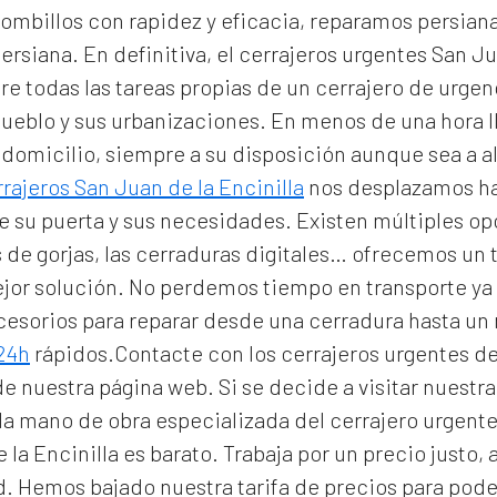
ombillos con rapidez y eficacia, reparamos persian
persiana. En definitiva, el
cerrajeros urgentes San Ju
e todas las tareas propias de un cerrajero de urge
pueblo y sus urbanizaciones. En menos de una hora
 domicilio
, siempre a su disposición aunque sea a a
rajeros San Juan de la Encinilla
nos desplazamos ha
de su puerta y sus necesidades. Existen múltiples o
 de gorjas, las cerraduras digitales… ofrecemos un 
ejor solución. No perdemos tiempo en transporte ya 
cesorios para reparar desde una cerradura hasta un 
 24h
rápidos.Contacte con los cerrajeros urgentes de
 de nuestra página web. Si se decide a visitar nuest
la mano de obra especializada del
cerrajero urgente
 la Encinilla
es barato. Trabaja por un precio justo, 
 Hemos bajado nuestra tarifa de precios para poder