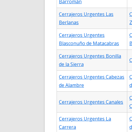
Barromán
Cerrajeros Urgentes Las
C
Berlanas
Z
Cerrajeros Urgentes
C
Blasconuño de Matacabras
B
Cerrajeros Urgentes Bonilla
C
de la Sierra
Cerrajeros Urgentes Cabezas
C
de Alambre
d
C
Cerrajeros Urgentes Canales
C
Cerrajeros Urgentes La
C
Carrera
d