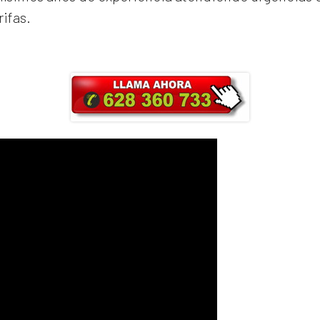
rifas.
ra y obtendrás un 25% de descuento en Ma