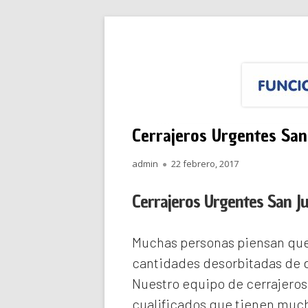
Saltar
Funciona Reparacione
Menú
al
principal
contenido
Cerrajeros Urgentes San 
Autor
Publicado
admin
22 febrero, 2017
el
Cerrajeros Urgentes San Ju
Muchas personas piensan que 
cantidades desorbitadas de d
Nuestro equipo de
cerrajeros
cualificados que tienen much