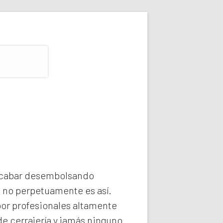
 acabar desembolsando
e no perpetuamente es así.
or profesionales altamente
e cerrajería y jamás ninguno