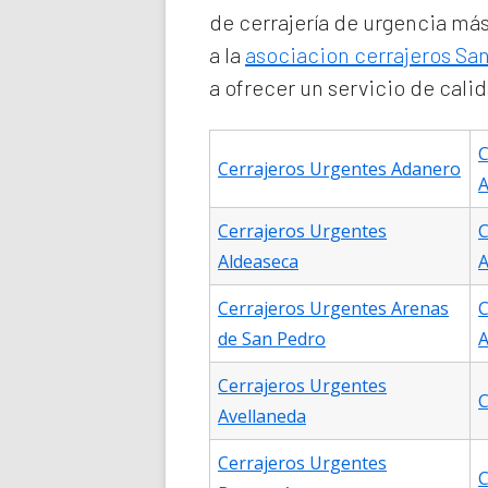
de
cerrajería de urgencia
más 
a la
asociacion cerrajeros San
a ofrecer un servicio de cali
C
Cerrajeros Urgentes Adanero
A
Cerrajeros Urgentes
C
Aldeaseca
A
Cerrajeros Urgentes Arenas
C
de San Pedro
A
Cerrajeros Urgentes
C
Avellaneda
Cerrajeros Urgentes
C