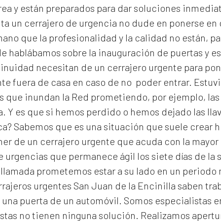
rea y están preparados para dar soluciones inmedia
ita un cerrajero de urgencia no dude en ponerse en
no que la profesionalidad y la calidad no están, pa
 le hablábamos sobre la inauguración de puertas y es
inuidad necesitan de un cerrajero urgente para pone
e fuera de casa en caso de no poder entrar. Estuv
as que inundan la Red prometiendo, por ejemplo, las
a. Y es que si hemos perdido o hemos dejado las lla
ca? Sabemos que es una situación que suele crear h
ner de un cerrajero urgente que acuda con la mayor 
 urgencias que permanece ágil los siete días de la 
 llamada prometemos estar a su lado en un periodo
rrajeros urgentes San Juan de la Encinilla
saben trab
 una puerta de un automóvil. Somos especialistas en
stas no tienen ninguna solución. Realizamos
apertu