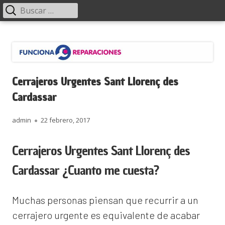
Menú
Buscar:
principal
Saltar
Funciona Reparaciones
al
contenido
Cerrajeros Urgentes Sant Llorenç des
Cardassar
Autor
Publicado
admin
22 febrero, 2017
el
Cerrajeros Urgentes Sant Llorenç des
Cardassar ¿Cuanto me cuesta?
Muchas personas piensan que recurrir a un
cerrajero urgente es equivalente de acabar