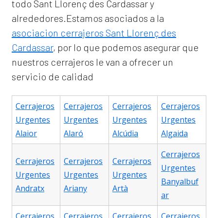
todo Sant Llorenç des Cardassar y
alrededores.Estamos asociados a la
asociacion cerrajeros Sant Llorenç des
Cardassar
, por lo que podemos asegurar que
nuestros cerrajeros le van a ofrecer un
servicio de calidad
Cerrajeros
Cerrajeros
Cerrajeros
Cerrajeros
Urgentes
Urgentes
Urgentes
Urgentes
Alaior
Alaró
Alcúdia
Algaida
Cerrajeros
Cerrajeros
Cerrajeros
Cerrajeros
Urgentes
Urgentes
Urgentes
Urgentes
Banyalbuf
Andratx
Ariany
Artà
ar
Cerrajeros
Cerrajeros
Cerrajeros
Cerrajeros