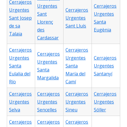
Cerrajeros
Urgentes
Cerrajeros
Urgentes
Cerrajeros
Sant
Urgentes
Sant Josep
Urgentes
Llorenç
Santa
de sa
Sant Lluís
des
Eugènia
Talaia
Cardassar
Cerrajeros
Cerrajeros
Cerrajeros
Urgentes
Urgentes
Cerrajeros
Urgentes
Santa
Santa
Urgentes
Santa
Eulalia del
María del
Santanyí
Margalida
Río
Camí
Cerrajeros
Cerrajeros
Cerrajeros
Cerrajeros
Urgentes
Urgentes
Urgentes
Urgentes
Selva
Sencelles
Sineu
Sóller
Cerrajeros
Cerrajeros
Cerrajeros