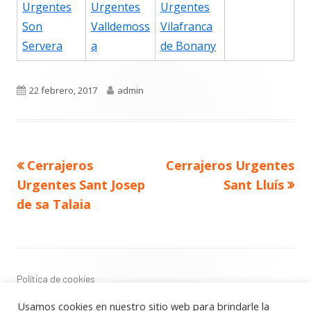
Urgentes
Urgentes
Urgentes
Son
Valldemoss
Vilafranca
Servera
a
de Bonany
Publicado
Autor
22 febrero, 2017
admin
el
Navegación
Artículo
Artículo
Cerrajeros
Cerrajeros Urgentes
de
anterior
siguiente
entradas
Urgentes Sant Josep
Sant Lluís
de sa Talaia
Contenido
del
Footer
Política de cookies
Política de privacidad
Usamos cookies en nuestro sitio web para brindarle la
Aviso Legal