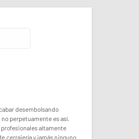
 acabar desembolsando
e no perpetuamente es así.
profesionales altamente
e cerrajería y jamás ninguno