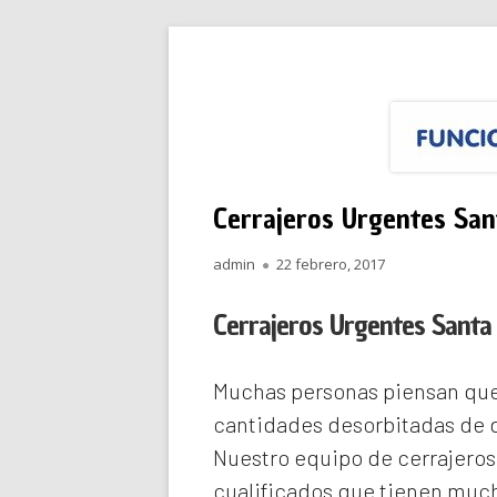
Saltar
Funciona Reparacione
Menú
al
principal
contenido
Cerrajeros Urgentes San
Autor
Publicado
admin
22 febrero, 2017
el
Cerrajeros Urgentes Santa
Muchas personas piensan que 
cantidades desorbitadas de d
Nuestro equipo de
cerrajeros
cualificados que tienen much