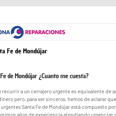
s
ta Fe de Mondújar
 Fe de Mondújar ¿Cuanto me cuesta?
recurrir a un cerrajero urgente es equivalente de
inero pero, para ser sinceros, hemos de aclarar qu
 urgentes Santa Fe de Mondújar
está compuesto por 
ísimos años de experiencia atendiendo urgencias d