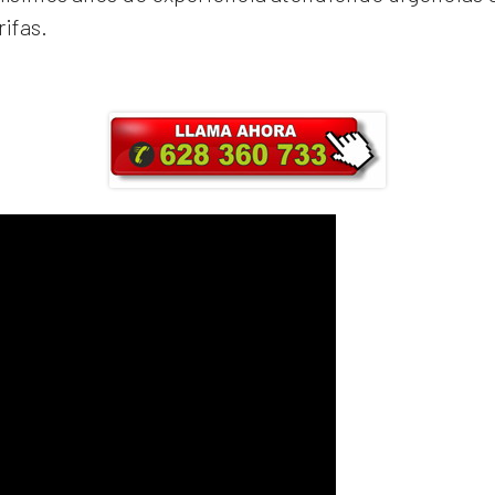
rifas.
ra y obtendrás un 25% de descuento en Ma