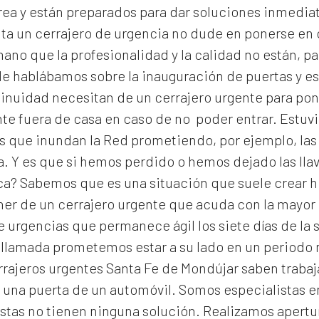
rea y están preparados para dar soluciones inmedia
ita un cerrajero de urgencia no dude en ponerse en
no que la profesionalidad y la calidad no están, pa
 le hablábamos sobre la inauguración de puertas y es
inuidad necesitan de un cerrajero urgente para pone
e fuera de casa en caso de no poder entrar. Estuv
as que inundan la Red prometiendo, por ejemplo, las
a. Y es que si hemos perdido o hemos dejado las lla
ca? Sabemos que es una situación que suele crear h
ner de un cerrajero urgente que acuda con la mayor 
 urgencias que permanece ágil los siete días de la 
 llamada prometemos estar a su lado en un periodo
rrajeros urgentes Santa Fe de Mondújar
saben trabaja
 una puerta de un automóvil. Somos especialistas en
stas no tienen ninguna solución. Realizamos
apertu