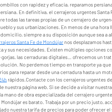
ombillos con rapidez y eficacia, reparamos persian
persiana. En definitiva, el
cerrajeros urgentes Santa
e todas las tareas propias de un cerrajero de urge
pueblo y sus urbanizaciones. En menos de una hora
 domicilio
, siempre a su disposición aunque sea a a
rrajeros Santa Fe de Mondújar
nos desplazamos hasta
rta y sus necesidades. Existen múltiples opciones c
 gorjas, las cerraduras digitales… ofrecemos un tra
 solución. No perdemos tiempo en transporte ya que 
rios para reparar desde una cerradura hasta un moto
 24h
rápidos.Contacte con los cerrajeros urgentes d
 de nuestra página web. Si se decide a visitar nuest
la mano de obra especializada del
cerrajero urgent
e Mondújar
es barato. Trabaja por un precio justo, a
ado nuestra tarifa de precios para poder ofrecer el