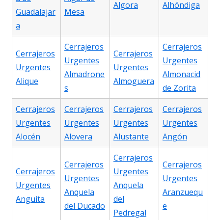
Algora
Alhóndiga
Guadalajar
Mesa
a
Cerrajeros
Cerrajeros
Cerrajeros
Cerrajeros
Urgentes
Urgentes
Urgentes
Urgentes
Almadrone
Almonacid
Alique
Almoguera
s
de Zorita
Cerrajeros
Cerrajeros
Cerrajeros
Cerrajeros
Urgentes
Urgentes
Urgentes
Urgentes
Alocén
Alovera
Alustante
Angón
Cerrajeros
Cerrajeros
Cerrajeros
Cerrajeros
Urgentes
Urgentes
Urgentes
Urgentes
Anquela
Anquela
Aranzuequ
Anguita
del
del Ducado
e
Pedregal