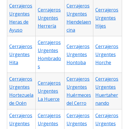
Cerrajeros
Cerrajeros
Cerrajeros
Cerrajeros
Urgentes
Urgentes
Urgentes
Urgentes
Heras de
Hiendelaen
Herrería
Hijes
Ayuso
cina
Cerrajeros
Cerrajeros
Cerrajeros
Cerrajeros
Urgentes
Urgentes
Urgentes
Urgentes
Hombrado
Hita
Hontoba
Horche
s
Cerrajeros
Cerrajeros
Cerrajeros
Cerrajeros
Urgentes
Urgentes
Urgentes
Urgentes
Hortezuela
Huérmeces
Huertaher
La Huerce
de Océn
del Cerro
nando
Cerrajeros
Cerrajeros
Cerrajeros
Cerrajeros
Urgentes
Urgentes
Urgentes
Urgentes