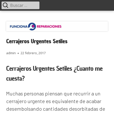
Menú
Buscar:
principal
Saltar
Funciona Reparaciones
al
contenido
Cerrajeros Urgentes Setiles
Autor
Publicado
admin
22 febrero, 2017
el
Cerrajeros Urgentes Setiles ¿Cuanto me
cuesta?
Muchas personas piensan que recurrir a un
cerrajero urgente es equivalente de acabar
desembolsando cantidades desorbitadas de