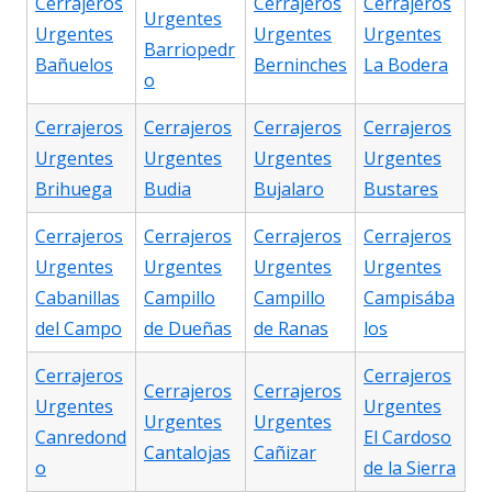
Cerrajeros
Cerrajeros
Cerrajeros
Urgentes
Urgentes
Urgentes
Urgentes
Barriopedr
Bañuelos
Berninches
La Bodera
o
Cerrajeros
Cerrajeros
Cerrajeros
Cerrajeros
Urgentes
Urgentes
Urgentes
Urgentes
Brihuega
Budia
Bujalaro
Bustares
Cerrajeros
Cerrajeros
Cerrajeros
Cerrajeros
Urgentes
Urgentes
Urgentes
Urgentes
Cabanillas
Campillo
Campillo
Campisába
del Campo
de Dueñas
de Ranas
los
Cerrajeros
Cerrajeros
Cerrajeros
Cerrajeros
Urgentes
Urgentes
Urgentes
Urgentes
Canredond
El Cardoso
Cantalojas
Cañizar
o
de la Sierra