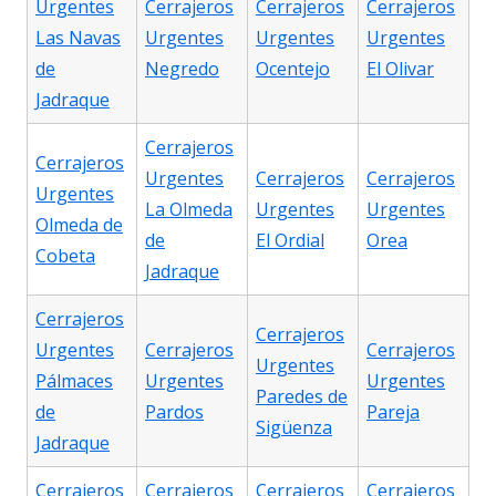
Urgentes
Cerrajeros
Cerrajeros
Cerrajeros
Las Navas
Urgentes
Urgentes
Urgentes
de
Negredo
Ocentejo
El Olivar
Jadraque
Cerrajeros
Cerrajeros
Urgentes
Cerrajeros
Cerrajeros
Urgentes
La Olmeda
Urgentes
Urgentes
Olmeda de
de
El Ordial
Orea
Cobeta
Jadraque
Cerrajeros
Cerrajeros
Urgentes
Cerrajeros
Cerrajeros
Urgentes
Pálmaces
Urgentes
Urgentes
Paredes de
de
Pardos
Pareja
Sigüenza
Jadraque
Cerrajeros
Cerrajeros
Cerrajeros
Cerrajeros