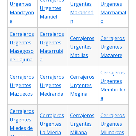
Urgentes
Urgentes
Urgentes
Urgentes
Mandayon
Maranchó
Marchamal
Mantiel
a
n
o
Cerrajeros
Cerrajeros
Cerrajeros
Cerrajeros
Urgentes
Urgentes
Urgentes
Urgentes
Masegoso
Matarrubi
Matillas
Mazarete
de Tajuña
a
Cerrajeros
Cerrajeros
Cerrajeros
Cerrajeros
Urgentes
Urgentes
Urgentes
Urgentes
Membriller
Mazuecos
Medranda
Megina
a
Cerrajeros
Cerrajeros
Cerrajeros
Cerrajeros
Urgentes
Urgentes
Urgentes
Urgentes
Miedes de
La Mierla
Millana
Milmarcos