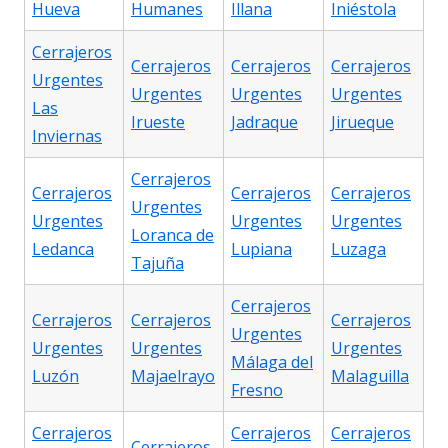
Hueva
Humanes
Illana
Iniéstola
Cerrajeros
Cerrajeros
Cerrajeros
Cerrajeros
Urgentes
Urgentes
Urgentes
Urgentes
Las
Irueste
Jadraque
Jirueque
Inviernas
Cerrajeros
Cerrajeros
Cerrajeros
Cerrajeros
Urgentes
Urgentes
Urgentes
Urgentes
Loranca de
Ledanca
Lupiana
Luzaga
Tajuña
Cerrajeros
Cerrajeros
Cerrajeros
Cerrajeros
Urgentes
Urgentes
Urgentes
Urgentes
Málaga del
Luzón
Majaelrayo
Malaguilla
Fresno
Cerrajeros
Cerrajeros
Cerrajeros
Cerrajeros