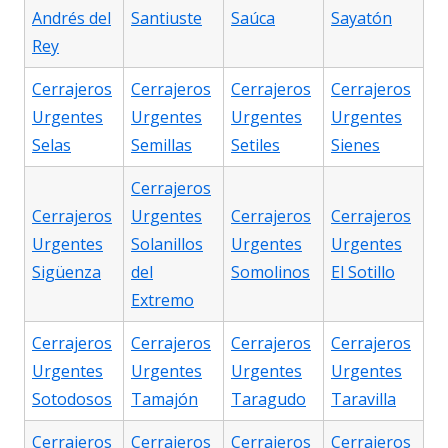
Andrés del
Santiuste
Saúca
Sayatón
Rey
Cerrajeros
Cerrajeros
Cerrajeros
Cerrajeros
Urgentes
Urgentes
Urgentes
Urgentes
Selas
Semillas
Setiles
Sienes
Cerrajeros
Cerrajeros
Urgentes
Cerrajeros
Cerrajeros
Urgentes
Solanillos
Urgentes
Urgentes
Sigüenza
del
Somolinos
El Sotillo
Extremo
Cerrajeros
Cerrajeros
Cerrajeros
Cerrajeros
Urgentes
Urgentes
Urgentes
Urgentes
Sotodosos
Tamajón
Taragudo
Taravilla
Cerrajeros
Cerrajeros
Cerrajeros
Cerrajeros