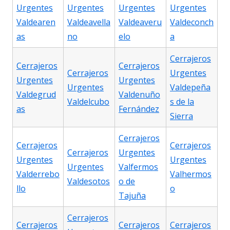
Urgentes
Urgentes
Urgentes
Urgentes
Valdearen
Valdeavella
Valdeaveru
Valdeconch
as
no
elo
a
Cerrajeros
Cerrajeros
Cerrajeros
Cerrajeros
Urgentes
Urgentes
Urgentes
Urgentes
Valdepeña
Valdegrud
Valdenuño
Valdelcubo
s de la
as
Fernández
Sierra
Cerrajeros
Cerrajeros
Cerrajeros
Cerrajeros
Urgentes
Urgentes
Urgentes
Urgentes
Valfermos
Valderrebo
Valhermos
Valdesotos
o de
llo
o
Tajuña
Cerrajeros
Cerrajeros
Cerrajeros
Cerrajeros