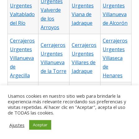
Urgentes
Urgentes
Urgentes
Urgentes
Valverde
Valtablado
Viana de
Villanueva
de los
del Río
Jadraque
de Alcorón
Arroyos
Cerrajeros
Cerrajeros
Cerrajeros
Cerrajeros
Urgentes
Urgentes
Urgentes
Urgentes
Villanueva
Villaseca
Villanueva
Villares de
de
de
de la Torre
Jadraque
Argecilla
Henares
Cerrajeros
Cerrajeros
Cerrajeros
Cerrajeros
Usamos cookies en nuestro sitio web para brindarle la
Urgentes
Urgentes
experiencia más relevante recordando sus preferencias y
Urgentes
Urgentes
Villaseca
Villel de
visitas repetidas. Al hacer clic en "Aceptar", acepta el uso
Viñuelas
Yebes
de TODAS las cookies.
de Uceda
Mesa
Ajustes
Aceptar
Cerrajeros
Cerrajeros
Cerrajeros
Cerrajeros
Urgentes