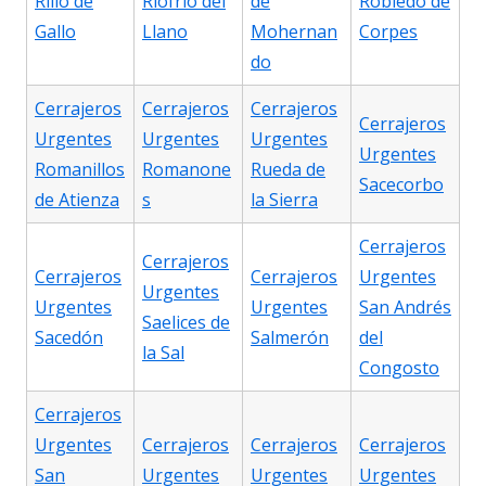
Rillo de
Riofrío del
de
Robledo de
Gallo
Llano
Mohernan
Corpes
do
Cerrajeros
Cerrajeros
Cerrajeros
Cerrajeros
Urgentes
Urgentes
Urgentes
Urgentes
Romanillos
Romanone
Rueda de
Sacecorbo
de Atienza
s
la Sierra
Cerrajeros
Cerrajeros
Cerrajeros
Cerrajeros
Urgentes
Urgentes
Urgentes
Urgentes
San Andrés
Saelices de
Sacedón
Salmerón
del
la Sal
Congosto
Cerrajeros
Urgentes
Cerrajeros
Cerrajeros
Cerrajeros
San
Urgentes
Urgentes
Urgentes