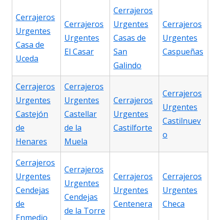
Cerrajeros
Cerrajeros
Cerrajeros
Urgentes
Cerrajeros
Urgentes
Urgentes
Casas de
Urgentes
Casa de
El Casar
San
Caspueñas
Uceda
Galindo
Cerrajeros
Cerrajeros
Cerrajeros
Urgentes
Urgentes
Cerrajeros
Urgentes
Castejón
Castellar
Urgentes
Castilnuev
de
de la
Castilforte
o
Henares
Muela
Cerrajeros
Cerrajeros
Urgentes
Cerrajeros
Cerrajeros
Urgentes
Cendejas
Urgentes
Urgentes
Cendejas
de
Centenera
Checa
de la Torre
Enmedio