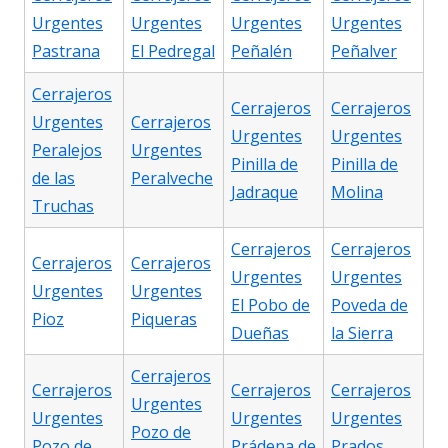
Urgentes
Urgentes
Urgentes
Urgentes
Pastrana
El Pedregal
Peñalén
Peñalver
Cerrajeros
Cerrajeros
Cerrajeros
Urgentes
Cerrajeros
Urgentes
Urgentes
Peralejos
Urgentes
Pinilla de
Pinilla de
de las
Peralveche
Jadraque
Molina
Truchas
Cerrajeros
Cerrajeros
Cerrajeros
Cerrajeros
Urgentes
Urgentes
Urgentes
Urgentes
El Pobo de
Poveda de
Pioz
Piqueras
Dueñas
la Sierra
Cerrajeros
Cerrajeros
Cerrajeros
Cerrajeros
Urgentes
Urgentes
Urgentes
Urgentes
Pozo de
Pozo de
Prádena de
Prados