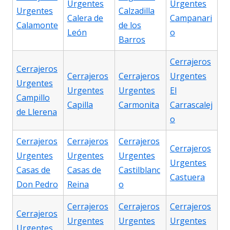
Urgentes
Urgentes
Urgentes
Calzadilla
Calera de
Campanari
Calamonte
de los
León
o
Barros
Cerrajeros
Cerrajeros
Cerrajeros
Cerrajeros
Urgentes
Urgentes
Urgentes
Urgentes
El
Campillo
Capilla
Carmonita
Carrascalej
de Llerena
o
Cerrajeros
Cerrajeros
Cerrajeros
Cerrajeros
Urgentes
Urgentes
Urgentes
Urgentes
Casas de
Casas de
Castilblanc
Castuera
Don Pedro
Reina
o
Cerrajeros
Cerrajeros
Cerrajeros
Cerrajeros
Urgentes
Urgentes
Urgentes
Urgentes