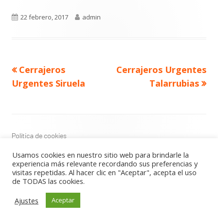
Publicado
Autor
22 febrero, 2017
admin
el
Navegación
Artículo
Artículo
Cerrajeros
Cerrajeros Urgentes
de
anterior
siguiente
entradas
Urgentes Siruela
Talarrubias
Contenido
del
Footer
Política de cookies
Política de privacidad
Usamos cookies en nuestro sitio web para brindarle la
Aviso Legal
experiencia más relevante recordando sus preferencias y
visitas repetidas. Al hacer clic en "Aceptar", acepta el uso
de TODAS las cookies.
Usando
Tiny Framework
•
Acceder
Ajustes
Aceptar