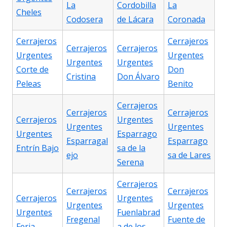
La
Cordobilla
La
Cheles
Codosera
de Lácara
Coronada
Cerrajeros
Cerrajeros
Cerrajeros
Cerrajeros
Urgentes
Urgentes
Urgentes
Urgentes
Corte de
Don
Cristina
Don Álvaro
Peleas
Benito
Cerrajeros
Cerrajeros
Cerrajeros
Cerrajeros
Urgentes
Urgentes
Urgentes
Urgentes
Esparrago
Esparragal
Esparrago
Entrín Bajo
sa de la
ejo
sa de Lares
Serena
Cerrajeros
Cerrajeros
Cerrajeros
Cerrajeros
Urgentes
Urgentes
Urgentes
Urgentes
Fuenlabrad
Fregenal
Fuente de
Feria
a de los