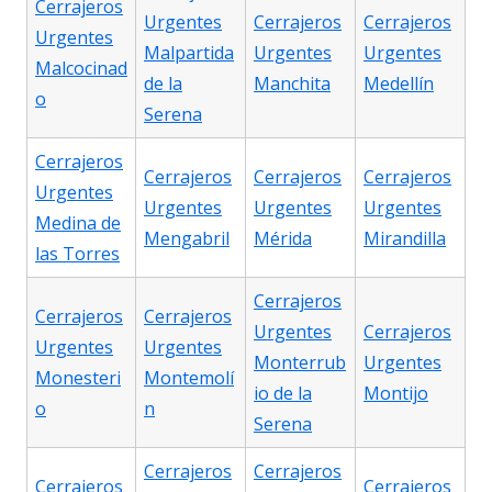
Cerrajeros
Urgentes
Cerrajeros
Cerrajeros
Urgentes
Malpartida
Urgentes
Urgentes
Malcocinad
de la
Manchita
Medellín
o
Serena
Cerrajeros
Cerrajeros
Cerrajeros
Cerrajeros
Urgentes
Urgentes
Urgentes
Urgentes
Medina de
Mengabril
Mérida
Mirandilla
las Torres
Cerrajeros
Cerrajeros
Cerrajeros
Urgentes
Cerrajeros
Urgentes
Urgentes
Monterrub
Urgentes
Monesteri
Montemolí
io de la
Montijo
o
n
Serena
Cerrajeros
Cerrajeros
Cerrajeros
Cerrajeros