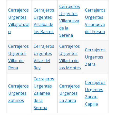
Cerrajeros
Cerrajeros
Cerrajeros
Cerrajeros
Urgentes
Urgentes
Urgentes
Urgentes
Villanueva
Villagonzal
Villalba de
Villanueva
de la
o
los Barros
del Fresno
Serena
Cerrajeros
Cerrajeros
Cerrajeros
Cerrajeros
Urgentes
Urgentes
Urgentes
Urgentes
Villar de
Villar del
Villarta de
Zafra
Rena
Rey
los Montes
Cerrajeros
Cerrajeros
Cerrajeros
Urgentes
Cerrajeros
Urgentes
Urgentes
Zalamea
Urgentes
Zarza-
Zahínos
de la
La Zarza
Capilla
Serena