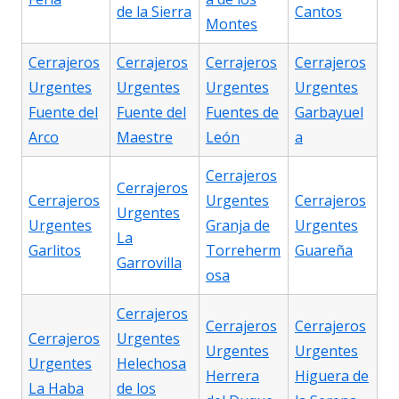
de la Sierra
Cantos
Montes
Cerrajeros
Cerrajeros
Cerrajeros
Cerrajeros
Urgentes
Urgentes
Urgentes
Urgentes
Fuente del
Fuente del
Fuentes de
Garbayuel
Arco
Maestre
León
a
Cerrajeros
Cerrajeros
Cerrajeros
Urgentes
Cerrajeros
Urgentes
Urgentes
Granja de
Urgentes
La
Garlitos
Torreherm
Guareña
Garrovilla
osa
Cerrajeros
Cerrajeros
Cerrajeros
Cerrajeros
Urgentes
Urgentes
Urgentes
Urgentes
Helechosa
Herrera
Higuera de
La Haba
de los