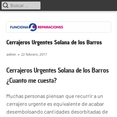
Menú
Buscar:
principal
Saltar
Funciona Reparaciones
al
contenido
Cerrajeros Urgentes Solana de los Barros
Autor
Publicado
admin
22 febrero, 2017
el
Cerrajeros Urgentes Solana de los Barros
¿Cuanto me cuesta?
Muchas personas piensan que recurrir a un
cerrajero urgente es equivalente de acabar
desembolsando cantidades desorbitadas de