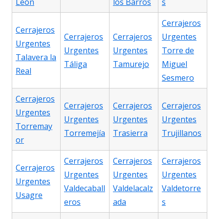
León
los Barros
s
Cerrajeros
Cerrajeros
Cerrajeros
Cerrajeros
Urgentes
Urgentes
Urgentes
Urgentes
Torre de
Talavera la
Táliga
Tamurejo
Miguel
Real
Sesmero
Cerrajeros
Cerrajeros
Cerrajeros
Cerrajeros
Urgentes
Urgentes
Urgentes
Urgentes
Torremay
Torremejía
Trasierra
Trujillanos
or
Cerrajeros
Cerrajeros
Cerrajeros
Cerrajeros
Urgentes
Urgentes
Urgentes
Urgentes
Valdecaball
Valdelacalz
Valdetorre
Usagre
eros
ada
s