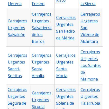
Risco
Llerena
Fresno
la Sierra
Cerrajeros
Cerrajeros
Cerrajeros
Cerrajeros
Urgentes
Urgentes
Urgentes
Urgentes
Salvatierra
San
San Pedro
Salvaleón
de los
Vicente de
de Mérida
Barros
Alcántara
Cerrajeros
Cerrajeros
Cerrajeros
Cerrajeros
Urgentes
Urgentes
Urgentes
Urgentes
Los Santos
Sancti-
Santa
Santa
de
Spíritus
Amalia
Marta
Maimona
Cerrajeros
Cerrajeros
Cerrajeros
Cerrajeros
Urgentes
Urgentes
Urgentes
Urgentes
Segura de
Solana de
Talarrubia
Siruela