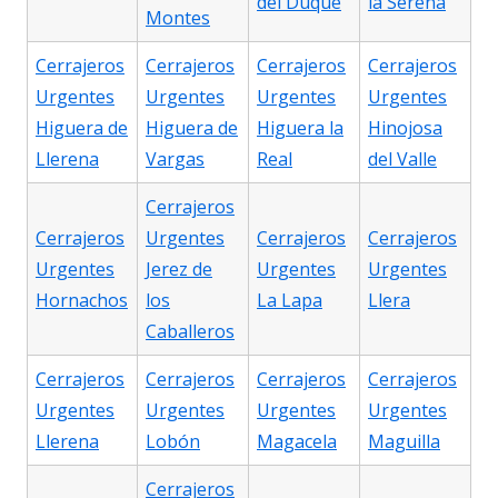
del Duque
la Serena
Montes
Cerrajeros
Cerrajeros
Cerrajeros
Cerrajeros
Urgentes
Urgentes
Urgentes
Urgentes
Higuera de
Higuera de
Higuera la
Hinojosa
Llerena
Vargas
Real
del Valle
Cerrajeros
Cerrajeros
Urgentes
Cerrajeros
Cerrajeros
Urgentes
Jerez de
Urgentes
Urgentes
Hornachos
los
La Lapa
Llera
Caballeros
Cerrajeros
Cerrajeros
Cerrajeros
Cerrajeros
Urgentes
Urgentes
Urgentes
Urgentes
Llerena
Lobón
Magacela
Maguilla
Cerrajeros