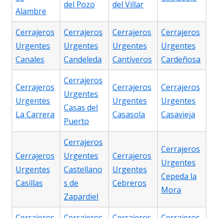
del Pozo
del Villar
Alambre
Cerrajeros
Cerrajeros
Cerrajeros
Cerrajeros
Urgentes
Urgentes
Urgentes
Urgentes
Canales
Candeleda
Cantiveros
Cardeñosa
Cerrajeros
Cerrajeros
Cerrajeros
Cerrajeros
Urgentes
Urgentes
Urgentes
Urgentes
Casas del
La Carrera
Casasola
Casavieja
Puerto
Cerrajeros
Cerrajeros
Cerrajeros
Urgentes
Cerrajeros
Urgentes
Urgentes
Castellano
Urgentes
Cepeda la
Casillas
s de
Cebreros
Mora
Zapardiel
Cerrajeros
Cerrajeros
Cerrajeros
Cerrajeros