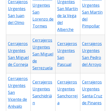
Cerrajeros
Urgentes
Urgentes
Urgentes
Urgentes
San Martín
San
San Martín
San Juan
de la Vega
Lorenzo de
del
del Olmo
del
Tormes
Pimpollar
Alberche
Cerrajeros
Cerrajeros
Cerrajeros
Cerrajeros
Urgentes
Urgentes
Urgentes
Urgentes
San Miguel
San Miguel
San
San Pedro
de
de Corneja
Pascual
del Arroyo
Serrezuela
Cerrajeros
Cerrajeros
Cerrajeros
Cerrajeros
Urgentes
Urgentes
Urgentes
Urgentes
San
Sanchidriá
Sanchorrej
Santa Cruz
Vicente de
n
a
de Pinares
Arévalo