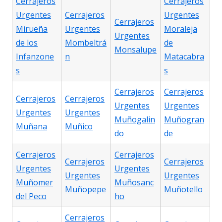
Cerrajeros
Cerrajeros
Urgentes
Cerrajeros
Urgentes
Cerrajeros
Mirueña
Urgentes
Moraleja
Urgentes
de los
Mombeltrá
de
Monsalupe
Infanzone
n
Matacabra
s
s
Cerrajeros
Cerrajeros
Cerrajeros
Cerrajeros
Urgentes
Urgentes
Urgentes
Urgentes
Muñogalin
Muñogran
Muñana
Muñico
do
de
Cerrajeros
Cerrajeros
Cerrajeros
Cerrajeros
Urgentes
Urgentes
Urgentes
Urgentes
Muñomer
Muñosanc
Muñopepe
Muñotello
del Peco
ho
Cerrajeros