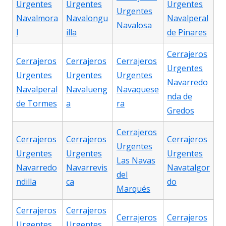
Urgentes
Urgentes
Urgentes
Urgentes
Navalmora
Navalongu
Navalperal
Navalosa
l
illa
de Pinares
Cerrajeros
Cerrajeros
Cerrajeros
Cerrajeros
Urgentes
Urgentes
Urgentes
Urgentes
Navarredo
Navalperal
Navalueng
Navaquese
nda de
de Tormes
a
ra
Gredos
Cerrajeros
Cerrajeros
Cerrajeros
Cerrajeros
Urgentes
Urgentes
Urgentes
Urgentes
Las Navas
Navarredo
Navarrevis
Navatalgor
del
ndilla
ca
do
Marqués
Cerrajeros
Cerrajeros
Cerrajeros
Cerrajeros
Urgentes
Urgentes