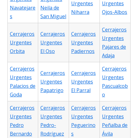
Urgentes
Urgentes
Navatejare
Neila de
Niharra
Ojos-Albos
s
San Miguel
Cerrajeros
Cerrajeros
Cerrajeros
Cerrajeros
Urgentes
Urgentes
Urgentes
Urgentes
Pajares de
Orbita
El Oso
Padiernos
Adaja
Cerrajeros
Cerrajeros
Cerrajeros
Cerrajeros
Urgentes
Urgentes
Urgentes
Urgentes
Palacios de
Pascualcob
Papatrigo
El Parral
Goda
o
Cerrajeros
Cerrajeros
Cerrajeros
Cerrajeros
Urgentes
Urgentes
Urgentes
Urgentes
Pedro
Pedro-
Peguerino
Peñalba de
Bernardo
Rodríguez
s
Ávila