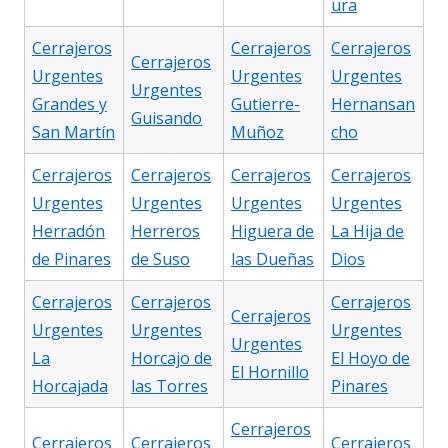
ura
Cerrajeros
Cerrajeros
Cerrajeros
Cerrajeros
Urgentes
Urgentes
Urgentes
Urgentes
Grandes y
Gutierre-
Hernansan
Guisando
San Martín
Muñoz
cho
Cerrajeros
Cerrajeros
Cerrajeros
Cerrajeros
Urgentes
Urgentes
Urgentes
Urgentes
Herradón
Herreros
Higuera de
La Hija de
de Pinares
de Suso
las Dueñas
Dios
Cerrajeros
Cerrajeros
Cerrajeros
Cerrajeros
Urgentes
Urgentes
Urgentes
Urgentes
La
Horcajo de
El Hoyo de
El Hornillo
Horcajada
las Torres
Pinares
Cerrajeros
Cerrajeros
Cerrajeros
Cerrajeros