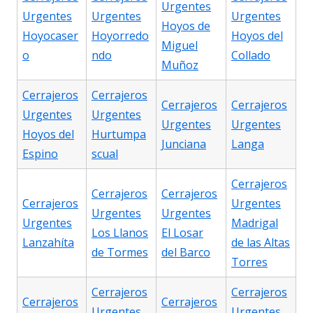
Urgentes
Urgentes
Urgentes
Urgentes
Hoyos de
Hoyocaser
Hoyorredo
Hoyos del
Miguel
o
ndo
Collado
Muñoz
Cerrajeros
Cerrajeros
Cerrajeros
Cerrajeros
Urgentes
Urgentes
Urgentes
Urgentes
Hoyos del
Hurtumpa
Junciana
Langa
Espino
scual
Cerrajeros
Cerrajeros
Cerrajeros
Cerrajeros
Urgentes
Urgentes
Urgentes
Urgentes
Madrigal
Los Llanos
El Losar
Lanzahíta
de las Altas
de Tormes
del Barco
Torres
Cerrajeros
Cerrajeros
Cerrajeros
Cerrajeros
Urgentes
Urgentes