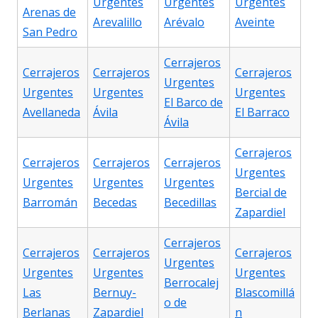
Urgentes
Urgentes
Urgentes
Arenas de
Arevalillo
Arévalo
Aveinte
San Pedro
Cerrajeros
Cerrajeros
Cerrajeros
Cerrajeros
Urgentes
Urgentes
Urgentes
Urgentes
El Barco de
Avellaneda
Ávila
El Barraco
Ávila
Cerrajeros
Cerrajeros
Cerrajeros
Cerrajeros
Urgentes
Urgentes
Urgentes
Urgentes
Bercial de
Barromán
Becedas
Becedillas
Zapardiel
Cerrajeros
Cerrajeros
Cerrajeros
Cerrajeros
Urgentes
Urgentes
Urgentes
Urgentes
Berrocalej
Las
Bernuy-
Blascomillá
o de
Berlanas
Zapardiel
n