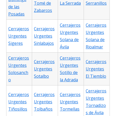
Tomé de
La Serrada
Serranillos
de las
Zabarcos
Posadas
Cerrajeros
Cerrajeros
Cerrajeros
Cerrajeros
Urgentes
Urgentes
Urgentes
Urgentes
Solana de
Solana de
Sigeres
Sinlabajos
Ávila
Rioalmar
Cerrajeros
Cerrajeros
Cerrajeros
Cerrajeros
Urgentes
Urgentes
Urgentes
Urgentes
Solosanch
Sotillo de
Sotalbo
El Tiemblo
o
la Adrada
Cerrajeros
Cerrajeros
Cerrajeros
Cerrajeros
Urgentes
Urgentes
Urgentes
Urgentes
Tornadizo
Tiñosillos
Tolbaños
Tormellas
s de Ávila