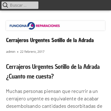
Menú
Buscar:
principal
Saltar
Funciona Reparaciones
al
contenido
Cerrajeros Urgentes Sotillo de la Adrada
Autor
Publicado
admin
22 febrero, 2017
el
Cerrajeros Urgentes Sotillo de la Adrada
¿Cuanto me cuesta?
Muchas personas piensan que recurrir a un
cerrajero urgente es equivalente de acabar
desembolsando cantidades desorbitadas de