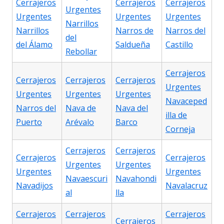
Cerrajeros
Cerrajeros
Cerrajeros
Urgentes
Urgentes
Urgentes
Urgentes
Narrillos
Narrillos
Narros de
Narros del
del
del Álamo
Saldueña
Castillo
Rebollar
Cerrajeros
Cerrajeros
Cerrajeros
Cerrajeros
Urgentes
Urgentes
Urgentes
Urgentes
Navaceped
Narros del
Nava de
Nava del
illa de
Puerto
Arévalo
Barco
Corneja
Cerrajeros
Cerrajeros
Cerrajeros
Cerrajeros
Urgentes
Urgentes
Urgentes
Urgentes
Navaescuri
Navahondi
Navadijos
Navalacruz
al
lla
Cerrajeros
Cerrajeros
Cerrajeros
Cerrajeros