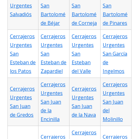
Urgentes
San
San
San
Salvadiós
Bartolomé
Bartolomé
Bartolomé
de Béjar
de Corneja
de Pinares
Cerrajeros
Cerrajeros
Cerrajeros
Cerrajeros
Urgentes
Urgentes
Urgentes
Urgentes
San
San
San
San García
Esteban de
Esteban de
Esteban
de
los Patos
Zapardiel
del Valle
Ingelmos
Cerrajeros
Cerrajeros
Cerrajeros
Cerrajeros
Urgentes
Urgentes
Urgentes
Urgentes
San Juan
San Juan
San Juan
San Juan
de la
del
de Gredos
de la Nava
Encinilla
Molinillo
Cerrajeros
Cerrajeros
Cerrajeros