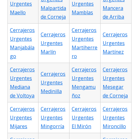
Urgentes
Urgentes
Malpartida
Mancera
Maello
Mamblas
de Corneja
de Arriba
Cerrajeros
Cerrajeros
Cerrajeros
Cerrajeros
Urgentes
Urgentes
Urgentes
Urgentes
Manjabála
Martiherre
Marlín
Martínez
go
ro
Cerrajeros
Cerrajeros
Cerrajeros
Cerrajeros
Urgentes
Urgentes
Urgentes
Urgentes
Mediana
Mengamu
Mesegar
Medinilla
de Voltoya
ñoz
de Corneja
Cerrajeros
Cerrajeros
Cerrajeros
Cerrajeros
Urgentes
Urgentes
Urgentes
Urgentes
Mijares
Mingorría
El Mirón
Mironcillo