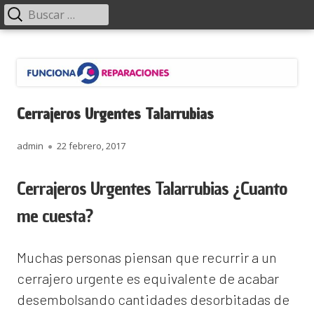
Menú
Buscar:
principal
Saltar
Funciona Reparaciones
al
contenido
Cerrajeros Urgentes Talarrubias
Autor
Publicado
admin
22 febrero, 2017
el
Cerrajeros Urgentes Talarrubias ¿Cuanto
me cuesta?
Muchas personas piensan que recurrir a un
cerrajero urgente es equivalente de acabar
desembolsando cantidades desorbitadas de