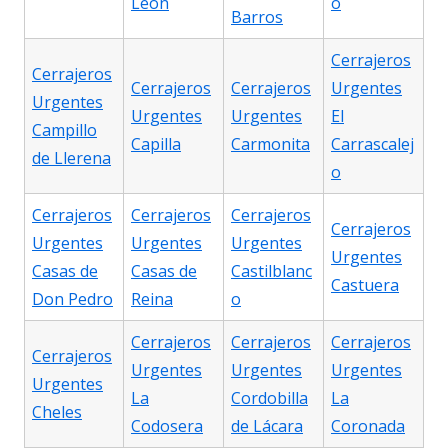
León
o
Barros
Cerrajeros
Cerrajeros
Cerrajeros
Cerrajeros
Urgentes
Urgentes
Urgentes
Urgentes
El
Campillo
Capilla
Carmonita
Carrascalej
de Llerena
o
Cerrajeros
Cerrajeros
Cerrajeros
Cerrajeros
Urgentes
Urgentes
Urgentes
Urgentes
Casas de
Casas de
Castilblanc
Castuera
Don Pedro
Reina
o
Cerrajeros
Cerrajeros
Cerrajeros
Cerrajeros
Urgentes
Urgentes
Urgentes
Urgentes
La
Cordobilla
La
Cheles
Codosera
de Lácara
Coronada