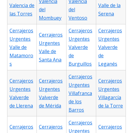
Valencia
Valencia
Valencia de
Valle de la
del
del
las Torres
Serena
Mombuey
Ventoso
Cerrajeros
Cerrajeros
Cerrajeros
Cerrajeros
Urgentes
Urgentes
Urgentes
Urgentes
Valle de
Valverde
Valverde
Valle de
Matamoro
de
de
Santa Ana
s
Burguillos
Leganés
Cerrajeros
Cerrajeros
Cerrajeros
Cerrajeros
Urgentes
Urgentes
Urgentes
Urgentes
Villafranca
Valverde
Valverde
Villagarcía
de los
de Llerena
de Mérida
de la Torre
Barros
Cerrajeros
Cerrajeros
Cerrajeros
Cerrajeros
Urgentes