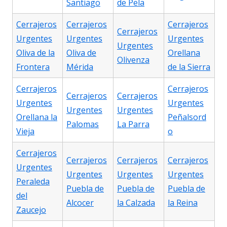
Santiago
de Pela
Cerrajeros
Cerrajeros
Cerrajeros
Cerrajeros
Urgentes
Urgentes
Urgentes
Urgentes
Oliva de la
Oliva de
Orellana
Olivenza
Frontera
Mérida
de la Sierra
Cerrajeros
Cerrajeros
Cerrajeros
Cerrajeros
Urgentes
Urgentes
Urgentes
Urgentes
Orellana la
Peñalsord
Palomas
La Parra
Vieja
o
Cerrajeros
Cerrajeros
Cerrajeros
Cerrajeros
Urgentes
Urgentes
Urgentes
Urgentes
Peraleda
Puebla de
Puebla de
Puebla de
del
Alcocer
la Calzada
la Reina
Zaucejo