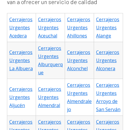
van a ofrecer un servicio de calidad
Cerrajeros
Cerrajeros
Cerrajeros
Cerrajeros
Urgentes
Urgentes
Urgentes
Urgentes
Acedera
Aceuchal
Ahillones
Alange
Cerrajeros
Cerrajeros
Cerrajeros
Cerrajeros
Urgentes
Urgentes
Urgentes
Urgentes
Alburquerq
La Albuera
Alconchel
Alconera
ue
Cerrajeros
Cerrajeros
Cerrajeros
Cerrajeros
Urgentes
Urgentes
Urgentes
Urgentes
Almendrale
Arroyo de
Aljucén
Almendral
jo
San Serván
Cerrajeros
Cerrajeros
Cerrajeros
Cerrajeros