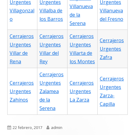
Urgentes
Urgentes
Urgentes
Villanueva
Villagonzal
Villalba de
Villanueva
de la
o
los Barros
del Fresno
Serena
Cerrajeros
Cerrajeros
Cerrajeros
Cerrajeros
Urgentes
Urgentes
Urgentes
Urgentes
Villar de
Villar del
Villarta de
Zafra
Rena
Rey
los Montes
Cerrajeros
Cerrajeros
Cerrajeros
Urgentes
Cerrajeros
Urgentes
Urgentes
Zalamea
Urgentes
Zarza-
Zahínos
de la
La Zarza
Capilla
Serena
Publicado
Autor
22 febrero, 2017
admin