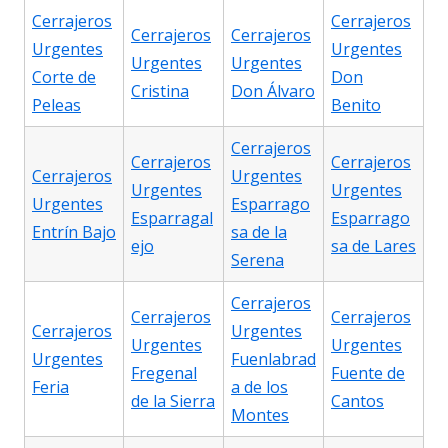
Cerrajeros
Cerrajeros
Cerrajeros
Cerrajeros
Urgentes
Urgentes
Urgentes
Urgentes
Corte de
Don
Cristina
Don Álvaro
Peleas
Benito
Cerrajeros
Cerrajeros
Cerrajeros
Cerrajeros
Urgentes
Urgentes
Urgentes
Urgentes
Esparrago
Esparragal
Esparrago
Entrín Bajo
sa de la
ejo
sa de Lares
Serena
Cerrajeros
Cerrajeros
Cerrajeros
Cerrajeros
Urgentes
Urgentes
Urgentes
Urgentes
Fuenlabrad
Fregenal
Fuente de
Feria
a de los
de la Sierra
Cantos
Montes