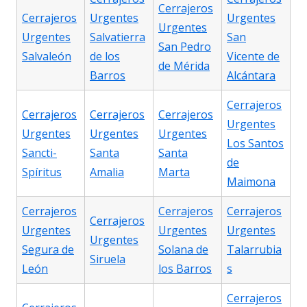
Cerrajeros
Cerrajeros
Urgentes
Urgentes
Urgentes
Urgentes
Salvatierra
San
San Pedro
Salvaleón
de los
Vicente de
de Mérida
Barros
Alcántara
Cerrajeros
Cerrajeros
Cerrajeros
Cerrajeros
Urgentes
Urgentes
Urgentes
Urgentes
Los Santos
Sancti-
Santa
Santa
de
Spíritus
Amalia
Marta
Maimona
Cerrajeros
Cerrajeros
Cerrajeros
Cerrajeros
Urgentes
Urgentes
Urgentes
Urgentes
Segura de
Solana de
Talarrubia
Siruela
León
los Barros
s
Cerrajeros