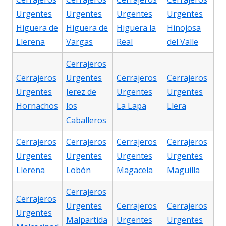
Urgentes
Urgentes
Urgentes
Urgentes
Higuera de
Higuera de
Higuera la
Hinojosa
Llerena
Vargas
Real
del Valle
Cerrajeros
Cerrajeros
Urgentes
Cerrajeros
Cerrajeros
Urgentes
Jerez de
Urgentes
Urgentes
Hornachos
los
La Lapa
Llera
Caballeros
Cerrajeros
Cerrajeros
Cerrajeros
Cerrajeros
Urgentes
Urgentes
Urgentes
Urgentes
Llerena
Lobón
Magacela
Maguilla
Cerrajeros
Cerrajeros
Urgentes
Cerrajeros
Cerrajeros
Urgentes
Malpartida
Urgentes
Urgentes