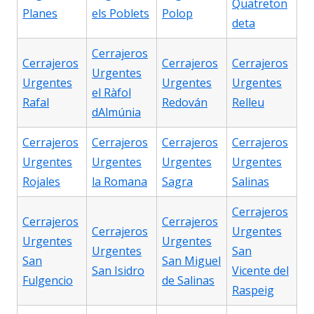
Quatreton
Planes
els Poblets
Polop
deta
Cerrajeros
Cerrajeros
Cerrajeros
Cerrajeros
Urgentes
Urgentes
Urgentes
Urgentes
el Ràfol
Rafal
Redován
Relleu
dAlmúnia
Cerrajeros
Cerrajeros
Cerrajeros
Cerrajeros
Urgentes
Urgentes
Urgentes
Urgentes
Rojales
la Romana
Sagra
Salinas
Cerrajeros
Cerrajeros
Cerrajeros
Cerrajeros
Urgentes
Urgentes
Urgentes
Urgentes
San
San
San Miguel
San Isidro
Vicente del
Fulgencio
de Salinas
Raspeig