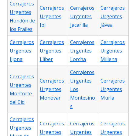
Cerrajeros
Cerrajeros
Cerrajeros
Cerrajeros
Urgentes
Urgentes
Urgentes
Urgentes
Hondón de
Ibi
Jacarilla
Jávea
los Frailes
Cerrajeros
Cerrajeros
Cerrajeros
Cerrajeros
Urgentes
Urgentes
Urgentes
Urgentes
Jijona
Llíber
Lorcha
Millena
Cerrajeros
Cerrajeros
Cerrajeros
Urgentes
Cerrajeros
Urgentes
Urgentes
Los
Urgentes
Monforte
Monóvar
Montesino
Murla
del Cid
s
Cerrajeros
Cerrajeros
Cerrajeros
Cerrajeros
Urgentes
Urgentes
Urgentes
Urgentes