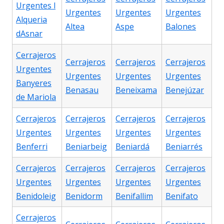
Urgentes l
Urgentes
Urgentes
Urgentes
Alqueria
Altea
Aspe
Balones
dAsnar
Cerrajeros
Cerrajeros
Cerrajeros
Cerrajeros
Urgentes
Urgentes
Urgentes
Urgentes
Banyeres
Benasau
Beneixama
Benejúzar
de Mariola
Cerrajeros
Cerrajeros
Cerrajeros
Cerrajeros
Urgentes
Urgentes
Urgentes
Urgentes
Benferri
Beniarbeig
Beniardá
Beniarrés
Cerrajeros
Cerrajeros
Cerrajeros
Cerrajeros
Urgentes
Urgentes
Urgentes
Urgentes
Benidoleig
Benidorm
Benifallim
Benifato
Cerrajeros