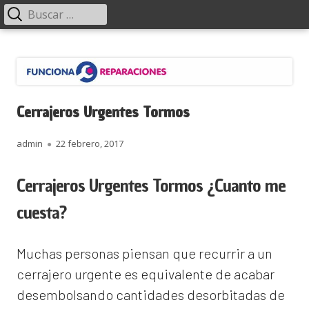
Menú
Buscar:
principal
Saltar
Funciona Reparaciones
al
contenido
Cerrajeros Urgentes Tormos
Autor
Publicado
admin
22 febrero, 2017
el
Cerrajeros Urgentes Tormos ¿Cuanto me
cuesta?
Muchas personas piensan que recurrir a un
cerrajero urgente es equivalente de acabar
desembolsando cantidades desorbitadas de