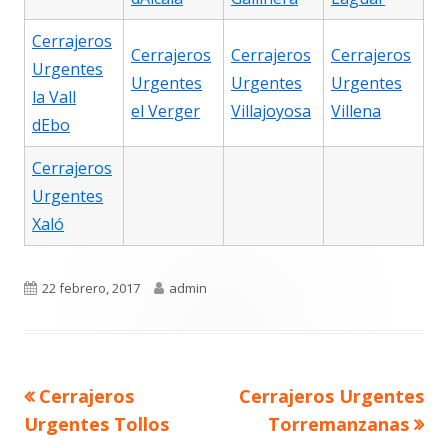
Cerrajeros
Cerrajeros
Cerrajeros
Cerrajeros
Urgentes
Urgentes
Urgentes
Urgentes
la Vall
el Verger
Villajoyosa
Villena
dEbo
Cerrajeros
Urgentes
Xaló
Publicado
Autor
22 febrero, 2017
admin
el
Navegación
Artículo
Artículo
Cerrajeros
Cerrajeros Urgentes
de
anterior
siguiente
entradas
Urgentes Tollos
Torremanzanas