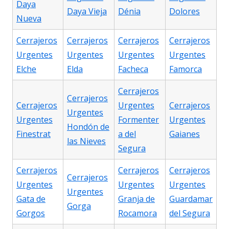
Daya
Daya Vieja
Dénia
Dolores
Nueva
Cerrajeros
Cerrajeros
Cerrajeros
Cerrajeros
Urgentes
Urgentes
Urgentes
Urgentes
Elche
Elda
Facheca
Famorca
Cerrajeros
Cerrajeros
Cerrajeros
Urgentes
Cerrajeros
Urgentes
Urgentes
Formenter
Urgentes
Hondón de
Finestrat
a del
Gaianes
las Nieves
Segura
Cerrajeros
Cerrajeros
Cerrajeros
Cerrajeros
Urgentes
Urgentes
Urgentes
Urgentes
Gata de
Granja de
Guardamar
Gorga
Gorgos
Rocamora
del Segura