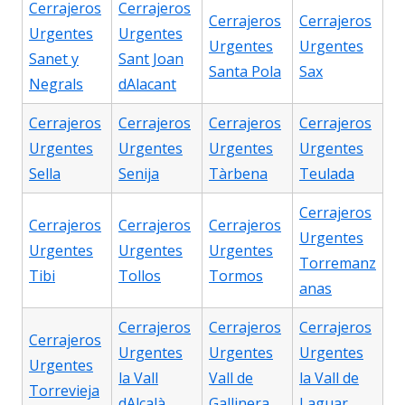
Cerrajeros
Cerrajeros
Cerrajeros
Cerrajeros
Urgentes
Urgentes
Urgentes
Urgentes
Sanet y
Sant Joan
Santa Pola
Sax
Negrals
dAlacant
Cerrajeros
Cerrajeros
Cerrajeros
Cerrajeros
Urgentes
Urgentes
Urgentes
Urgentes
Sella
Senija
Tàrbena
Teulada
Cerrajeros
Cerrajeros
Cerrajeros
Cerrajeros
Urgentes
Urgentes
Urgentes
Urgentes
Torremanz
Tibi
Tollos
Tormos
anas
Cerrajeros
Cerrajeros
Cerrajeros
Cerrajeros
Urgentes
Urgentes
Urgentes
Urgentes
la Vall
Vall de
la Vall de
Torrevieja
dAlcalà
Gallinera
Laguar