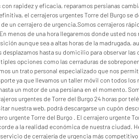
con rapidez y eficacia, reparamos persianas cambi
efinitiva, el
cerrajeros urgentes Torre del Burgo
se d
as de un cerrajero de urgencia.Somos cerrajeros ráp
. En menos de una hora llegaremos donde usted nos
osición aunque sea a altas horas de la madrugada, a
 desplazamos hasta su domicilio para observar las c
iples opciones como las cerraduras de sobreponer, 
os un trato personal especializado que nos permite 
orte ya que llevamos un taller móvil con todos los
 hasta un motor de una persiana en el momento. S
ajeros urgentes de Torre del Burgo 24 horas por telé
isitar nuestra web, podrá descargarse un cupón des
ero urgente Torre del Burgo
. El
cerrajero urgente To
acorde a la realidad económica de nuestra ciudad. H
 servicio de
cerrajería de urgencia
más competitivo 