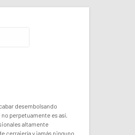
 acabar desembolsando
e no perpetuamente es así.
sionales altamente
e cerrajería y jamás ninguno