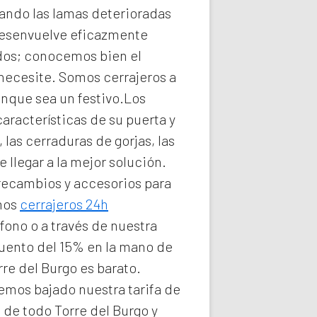
ando las lamas deterioradas
esenvuelve eficazmente
idos; conocemos bien el
 necesite. Somos
cerrajeros a
unque sea un festivo.Los
aracterísticas de su puerta y
las cerraduras de gorjas, las
llegar a la mejor solución.
 recambios y accesorios para
omos
cerrajeros 24h
fono o a través de nuestra
cuento del 15% en la mano de
rre del Burgo
es barato.
emos bajado nuestra tarifa de
de todo Torre del Burgo y