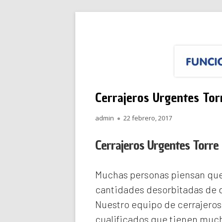
Saltar
Funciona Reparacione
Menú
al
principal
contenido
Cerrajeros Urgentes Tor
Autor
Publicado
admin
22 febrero, 2017
el
Cerrajeros Urgentes Torre
Muchas personas piensan que 
cantidades desorbitadas de d
Nuestro equipo de
cerrajeros
cualificados que tienen much