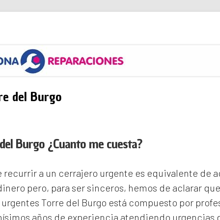
s
re del Burgo
 del Burgo ¿Cuanto me cuesta?
recurrir a un cerrajero urgente es equivalente de
inero pero, para ser sinceros, hemos de aclarar qu
 urgentes Torre del Burgo
está compuesto por profe
ísimos años de experiencia atendiendo urgencias d