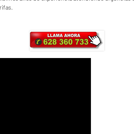
rifas.
ra y obtendrás un 25% de descuento en Ma