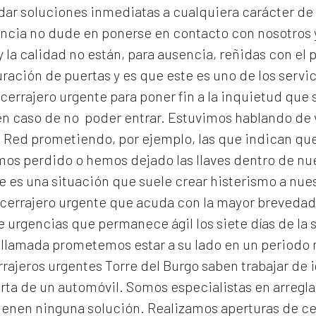
dar soluciones inmediatas a cualquiera carácter de 
encia no dude en ponerse en contacto con nosotros 
 la calidad no están, para ausencia, reñidas con el p
ración de puertas y es que este es uno de los serv
cerrajero urgente para poner fin a la inquietud qu
n caso de no poder entrar. Estuvimos hablando de v
 Red prometiendo, por ejemplo, las que indican que 
emos perdido o hemos dejado las llaves dentro de n
 es una situación que suele crear histerismo a nuest
errajero urgente que acuda con la mayor brevedad e
 urgencias que permanece ágil los siete días de la 
 llamada prometemos estar a su lado en un periodo
rrajeros urgentes Torre del Burgo
saben trabajar de i
rta de un automóvil. Somos especialistas en arregla
ienen ninguna solución. Realizamos
aperturas de
ce