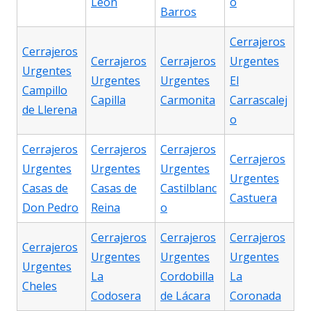
León
o
Barros
Cerrajeros
Cerrajeros
Cerrajeros
Cerrajeros
Urgentes
Urgentes
Urgentes
Urgentes
El
Campillo
Capilla
Carmonita
Carrascalej
de Llerena
o
Cerrajeros
Cerrajeros
Cerrajeros
Cerrajeros
Urgentes
Urgentes
Urgentes
Urgentes
Casas de
Casas de
Castilblanc
Castuera
Don Pedro
Reina
o
Cerrajeros
Cerrajeros
Cerrajeros
Cerrajeros
Urgentes
Urgentes
Urgentes
Urgentes
La
Cordobilla
La
Cheles
Codosera
de Lácara
Coronada