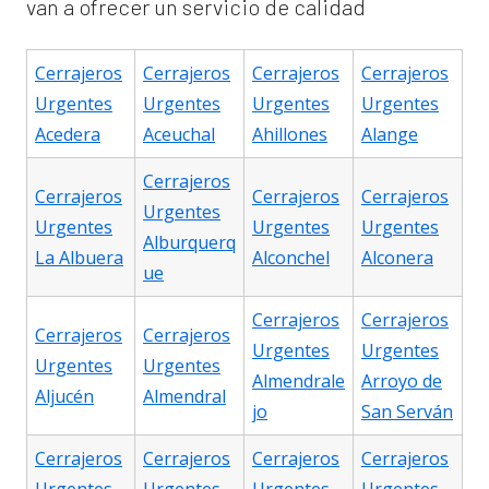
van a ofrecer un servicio de calidad
Cerrajeros
Cerrajeros
Cerrajeros
Cerrajeros
Urgentes
Urgentes
Urgentes
Urgentes
Acedera
Aceuchal
Ahillones
Alange
Cerrajeros
Cerrajeros
Cerrajeros
Cerrajeros
Urgentes
Urgentes
Urgentes
Urgentes
Alburquerq
La Albuera
Alconchel
Alconera
ue
Cerrajeros
Cerrajeros
Cerrajeros
Cerrajeros
Urgentes
Urgentes
Urgentes
Urgentes
Almendrale
Arroyo de
Aljucén
Almendral
jo
San Serván
Cerrajeros
Cerrajeros
Cerrajeros
Cerrajeros