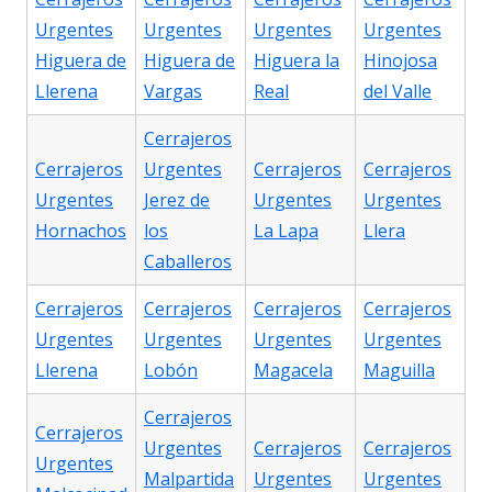
Urgentes
Urgentes
Urgentes
Urgentes
Higuera de
Higuera de
Higuera la
Hinojosa
Llerena
Vargas
Real
del Valle
Cerrajeros
Cerrajeros
Urgentes
Cerrajeros
Cerrajeros
Urgentes
Jerez de
Urgentes
Urgentes
Hornachos
los
La Lapa
Llera
Caballeros
Cerrajeros
Cerrajeros
Cerrajeros
Cerrajeros
Urgentes
Urgentes
Urgentes
Urgentes
Llerena
Lobón
Magacela
Maguilla
Cerrajeros
Cerrajeros
Urgentes
Cerrajeros
Cerrajeros
Urgentes
Malpartida
Urgentes
Urgentes