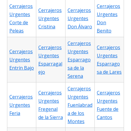
Cerrajeros
Cerrajeros
Cerrajeros
Cerrajeros
Urgentes
Urgentes
Urgentes
Urgentes
Corte de
Don
Cristina
Don Álvaro
Peleas
Benito
Cerrajeros
Cerrajeros
Cerrajeros
Cerrajeros
Urgentes
Urgentes
Urgentes
Urgentes
Esparrago
Esparragal
Esparrago
Entrín Bajo
sa de la
ejo
sa de Lares
Serena
Cerrajeros
Cerrajeros
Cerrajeros
Cerrajeros
Urgentes
Urgentes
Urgentes
Urgentes
Fuenlabrad
Fregenal
Fuente de
Feria
a de los
de la Sierra
Cantos
Montes