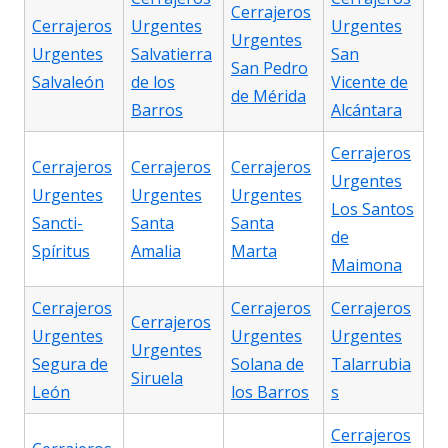
Cerrajeros
Cerrajeros
Urgentes
Urgentes
Urgentes
Urgentes
Salvatierra
San
San Pedro
Salvaleón
de los
Vicente de
de Mérida
Barros
Alcántara
Cerrajeros
Cerrajeros
Cerrajeros
Cerrajeros
Urgentes
Urgentes
Urgentes
Urgentes
Los Santos
Sancti-
Santa
Santa
de
Spíritus
Amalia
Marta
Maimona
Cerrajeros
Cerrajeros
Cerrajeros
Cerrajeros
Urgentes
Urgentes
Urgentes
Urgentes
Segura de
Solana de
Talarrubia
Siruela
León
los Barros
s
Cerrajeros