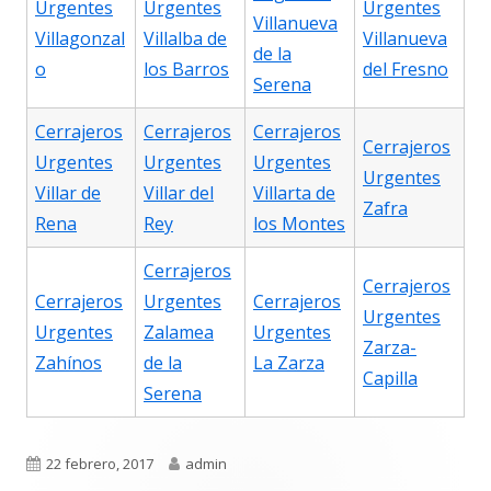
Urgentes
Urgentes
Urgentes
Villanueva
Villagonzal
Villalba de
Villanueva
de la
o
los Barros
del Fresno
Serena
Cerrajeros
Cerrajeros
Cerrajeros
Cerrajeros
Urgentes
Urgentes
Urgentes
Urgentes
Villar de
Villar del
Villarta de
Zafra
Rena
Rey
los Montes
Cerrajeros
Cerrajeros
Cerrajeros
Urgentes
Cerrajeros
Urgentes
Urgentes
Zalamea
Urgentes
Zarza-
Zahínos
de la
La Zarza
Capilla
Serena
Publicado
Autor
22 febrero, 2017
admin