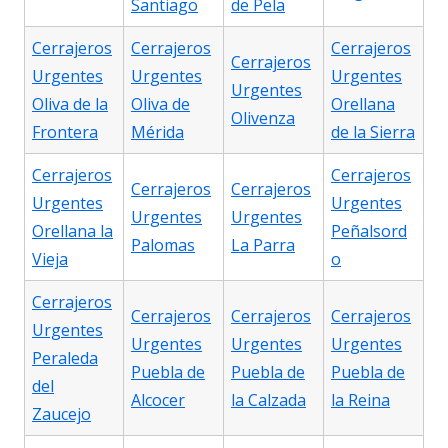
Santiago
de Pela
Cerrajeros
Cerrajeros
Cerrajeros
Cerrajeros
Urgentes
Urgentes
Urgentes
Urgentes
Oliva de la
Oliva de
Orellana
Olivenza
Frontera
Mérida
de la Sierra
Cerrajeros
Cerrajeros
Cerrajeros
Cerrajeros
Urgentes
Urgentes
Urgentes
Urgentes
Orellana la
Peñalsord
Palomas
La Parra
Vieja
o
Cerrajeros
Cerrajeros
Cerrajeros
Cerrajeros
Urgentes
Urgentes
Urgentes
Urgentes
Peraleda
Puebla de
Puebla de
Puebla de
del
Alcocer
la Calzada
la Reina
Zaucejo