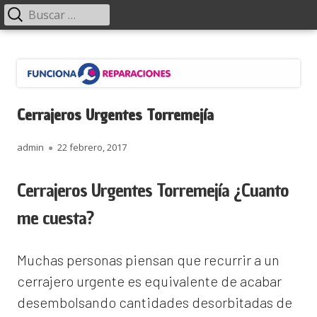
Menú
Buscar:
principal
Saltar
Funciona Reparaciones
al
contenido
Cerrajeros Urgentes Torremejía
Autor
Publicado
admin
22 febrero, 2017
el
Cerrajeros Urgentes Torremejía ¿Cuanto
me cuesta?
Muchas personas piensan que recurrir a un
cerrajero urgente es equivalente de acabar
desembolsando cantidades desorbitadas de