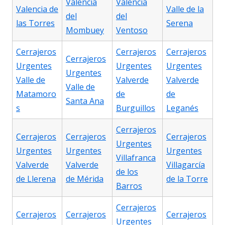
Valencia
Valencia
Valencia de
Valle de la
del
del
las Torres
Serena
Mombuey
Ventoso
Cerrajeros
Cerrajeros
Cerrajeros
Cerrajeros
Urgentes
Urgentes
Urgentes
Urgentes
Valle de
Valverde
Valverde
Valle de
Matamoro
de
de
Santa Ana
s
Burguillos
Leganés
Cerrajeros
Cerrajeros
Cerrajeros
Cerrajeros
Urgentes
Urgentes
Urgentes
Urgentes
Villafranca
Valverde
Valverde
Villagarcía
de los
de Llerena
de Mérida
de la Torre
Barros
Cerrajeros
Cerrajeros
Cerrajeros
Cerrajeros
Urgentes