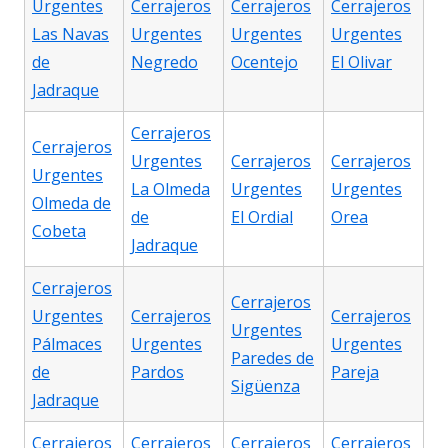
Urgentes
Cerrajeros
Cerrajeros
Cerrajeros
Las Navas
Urgentes
Urgentes
Urgentes
de
Negredo
Ocentejo
El Olivar
Jadraque
Cerrajeros
Cerrajeros
Urgentes
Cerrajeros
Cerrajeros
Urgentes
La Olmeda
Urgentes
Urgentes
Olmeda de
de
El Ordial
Orea
Cobeta
Jadraque
Cerrajeros
Cerrajeros
Urgentes
Cerrajeros
Cerrajeros
Urgentes
Pálmaces
Urgentes
Urgentes
Paredes de
de
Pardos
Pareja
Sigüenza
Jadraque
Cerrajeros
Cerrajeros
Cerrajeros
Cerrajeros