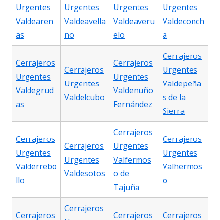
Urgentes
Urgentes
Urgentes
Urgentes
Valdearen
Valdeavella
Valdeaveru
Valdeconch
as
no
elo
a
Cerrajeros
Cerrajeros
Cerrajeros
Cerrajeros
Urgentes
Urgentes
Urgentes
Urgentes
Valdepeña
Valdegrud
Valdenuño
Valdelcubo
s de la
as
Fernández
Sierra
Cerrajeros
Cerrajeros
Cerrajeros
Cerrajeros
Urgentes
Urgentes
Urgentes
Urgentes
Valfermos
Valderrebo
Valhermos
Valdesotos
o de
llo
o
Tajuña
Cerrajeros
Cerrajeros
Cerrajeros
Cerrajeros