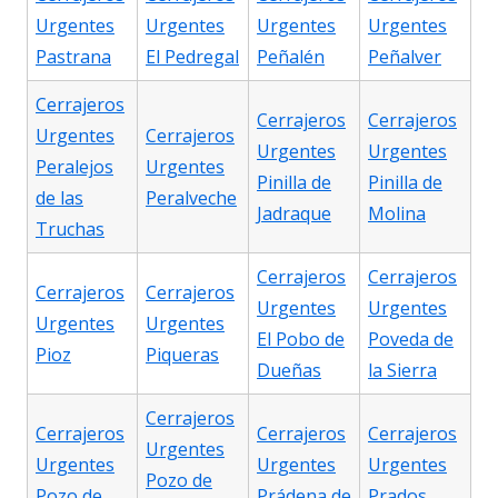
Urgentes
Urgentes
Urgentes
Urgentes
Pastrana
El Pedregal
Peñalén
Peñalver
Cerrajeros
Cerrajeros
Cerrajeros
Urgentes
Cerrajeros
Urgentes
Urgentes
Peralejos
Urgentes
Pinilla de
Pinilla de
de las
Peralveche
Jadraque
Molina
Truchas
Cerrajeros
Cerrajeros
Cerrajeros
Cerrajeros
Urgentes
Urgentes
Urgentes
Urgentes
El Pobo de
Poveda de
Pioz
Piqueras
Dueñas
la Sierra
Cerrajeros
Cerrajeros
Cerrajeros
Cerrajeros
Urgentes
Urgentes
Urgentes
Urgentes
Pozo de
Pozo de
Prádena de
Prados