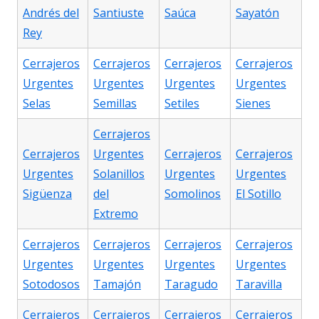
Andrés del
Santiuste
Saúca
Sayatón
Rey
Cerrajeros
Cerrajeros
Cerrajeros
Cerrajeros
Urgentes
Urgentes
Urgentes
Urgentes
Selas
Semillas
Setiles
Sienes
Cerrajeros
Cerrajeros
Urgentes
Cerrajeros
Cerrajeros
Urgentes
Solanillos
Urgentes
Urgentes
Sigüenza
del
Somolinos
El Sotillo
Extremo
Cerrajeros
Cerrajeros
Cerrajeros
Cerrajeros
Urgentes
Urgentes
Urgentes
Urgentes
Sotodosos
Tamajón
Taragudo
Taravilla
Cerrajeros
Cerrajeros
Cerrajeros
Cerrajeros