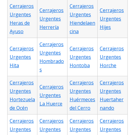
Cerrajeros
Cerrajeros
Cerrajeros
Cerrajeros
Urgentes
Urgentes
Urgentes
Urgentes
Heras de
Hiendelaen
Herrería
Hijes
Ayuso
cina
Cerrajeros
Cerrajeros
Cerrajeros
Cerrajeros
Urgentes
Urgentes
Urgentes
Urgentes
Hombrado
Hita
Hontoba
Horche
s
Cerrajeros
Cerrajeros
Cerrajeros
Cerrajeros
Urgentes
Urgentes
Urgentes
Urgentes
Hortezuela
Huérmeces
Huertaher
La Huerce
de Océn
del Cerro
nando
Cerrajeros
Cerrajeros
Cerrajeros
Cerrajeros
Urgentes
Urgentes
Urgentes
Urgentes