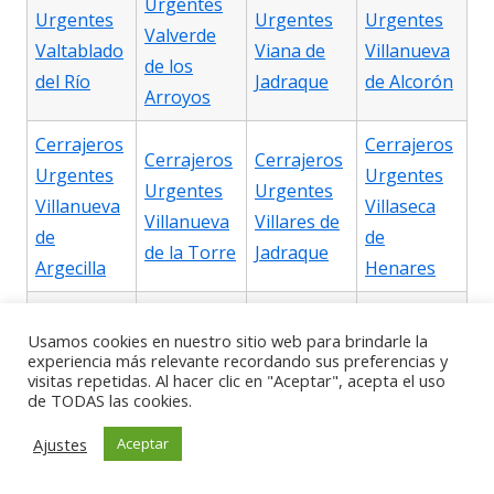
Urgentes
Urgentes
Urgentes
Urgentes
Valverde
Valtablado
Viana de
Villanueva
de los
del Río
Jadraque
de Alcorón
Arroyos
Cerrajeros
Cerrajeros
Cerrajeros
Cerrajeros
Urgentes
Urgentes
Urgentes
Urgentes
Villanueva
Villaseca
Villanueva
Villares de
de
de
de la Torre
Jadraque
Argecilla
Henares
Cerrajeros
Cerrajeros
Cerrajeros
Cerrajeros
Usamos cookies en nuestro sitio web para brindarle la
Urgentes
Urgentes
experiencia más relevante recordando sus preferencias y
Urgentes
Urgentes
Villaseca
Villel de
visitas repetidas. Al hacer clic en "Aceptar", acepta el uso
Viñuelas
Yebes
de TODAS las cookies.
de Uceda
Mesa
Ajustes
Aceptar
Cerrajeros
Cerrajeros
Cerrajeros
Cerrajeros
Urgentes