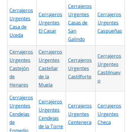
Cerrajeros
Cerrajeros
Cerrajeros
Urgentes
Cerrajeros
Urgentes
Urgentes
Casas de
Urgentes
Casa de
El Casar
San
Caspueñas
Uceda
Galindo
Cerrajeros
Cerrajeros
Cerrajeros
Urgentes
Urgentes
Cerrajeros
Urgentes
Castejón
Castellar
Urgentes
Castilnuev
de
de la
Castilforte
o
Henares
Muela
Cerrajeros
Cerrajeros
Urgentes
Cerrajeros
Cerrajeros
Urgentes
Cendejas
Urgentes
Urgentes
Cendejas
de
Centenera
Checa
de la Torre
Enmedio