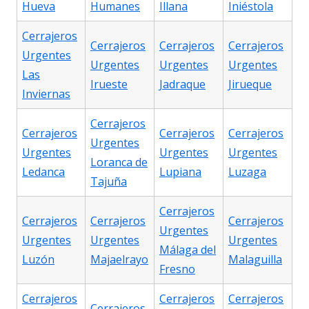
Hueva
Humanes
Illana
Iniéstola
Cerrajeros
Cerrajeros
Cerrajeros
Cerrajeros
Urgentes
Urgentes
Urgentes
Urgentes
Las
Irueste
Jadraque
Jirueque
Inviernas
Cerrajeros
Cerrajeros
Cerrajeros
Cerrajeros
Urgentes
Urgentes
Urgentes
Urgentes
Loranca de
Ledanca
Lupiana
Luzaga
Tajuña
Cerrajeros
Cerrajeros
Cerrajeros
Cerrajeros
Urgentes
Urgentes
Urgentes
Urgentes
Málaga del
Luzón
Majaelrayo
Malaguilla
Fresno
Cerrajeros
Cerrajeros
Cerrajeros
Cerrajeros