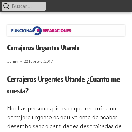
Menú
Buscar:
principal
Saltar
Funciona Reparaciones
al
contenido
Cerrajeros Urgentes Utande
Autor
Publicado
admin
22 febrero, 2017
el
Cerrajeros Urgentes Utande ¿Cuanto me
cuesta?
Muchas personas piensan que recurrir a un
cerrajero urgente es equivalente de acabar
desembolsando cantidades desorbitadas de