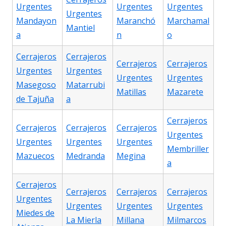
Urgentes
Urgentes
Urgentes
Urgentes
Mandayon
Maranchó
Marchamal
Mantiel
a
n
o
Cerrajeros
Cerrajeros
Cerrajeros
Cerrajeros
Urgentes
Urgentes
Urgentes
Urgentes
Masegoso
Matarrubi
Matillas
Mazarete
de Tajuña
a
Cerrajeros
Cerrajeros
Cerrajeros
Cerrajeros
Urgentes
Urgentes
Urgentes
Urgentes
Membriller
Mazuecos
Medranda
Megina
a
Cerrajeros
Cerrajeros
Cerrajeros
Cerrajeros
Urgentes
Urgentes
Urgentes
Urgentes
Miedes de
La Mierla
Millana
Milmarcos