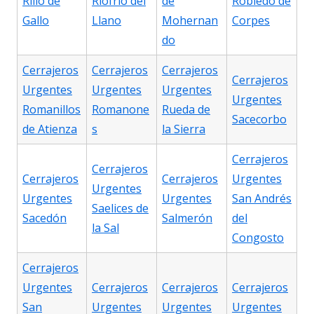
Rillo de
Riofrío del
de
Robledo de
Gallo
Llano
Mohernan
Corpes
do
Cerrajeros
Cerrajeros
Cerrajeros
Cerrajeros
Urgentes
Urgentes
Urgentes
Urgentes
Romanillos
Romanone
Rueda de
Sacecorbo
de Atienza
s
la Sierra
Cerrajeros
Cerrajeros
Cerrajeros
Cerrajeros
Urgentes
Urgentes
Urgentes
Urgentes
San Andrés
Saelices de
Sacedón
Salmerón
del
la Sal
Congosto
Cerrajeros
Urgentes
Cerrajeros
Cerrajeros
Cerrajeros
San
Urgentes
Urgentes
Urgentes