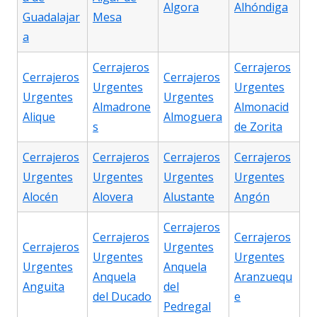
Algora
Alhóndiga
Guadalajar
Mesa
a
Cerrajeros
Cerrajeros
Cerrajeros
Cerrajeros
Urgentes
Urgentes
Urgentes
Urgentes
Almadrone
Almonacid
Alique
Almoguera
s
de Zorita
Cerrajeros
Cerrajeros
Cerrajeros
Cerrajeros
Urgentes
Urgentes
Urgentes
Urgentes
Alocén
Alovera
Alustante
Angón
Cerrajeros
Cerrajeros
Cerrajeros
Cerrajeros
Urgentes
Urgentes
Urgentes
Urgentes
Anquela
Anquela
Aranzuequ
Anguita
del
del Ducado
e
Pedregal