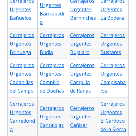
Cerrajeros
Cerrajeros
Cerrajeros
Urgentes
Urgentes
Urgentes
Urgentes
Barriopedr
Bañuelos
Berninches
La Bodera
o
Cerrajeros
Cerrajeros
Cerrajeros
Cerrajeros
Urgentes
Urgentes
Urgentes
Urgentes
Brihuega
Budia
Bujalaro
Bustares
Cerrajeros
Cerrajeros
Cerrajeros
Cerrajeros
Urgentes
Urgentes
Urgentes
Urgentes
Cabanillas
Campillo
Campillo
Campisába
del Campo
de Dueñas
de Ranas
los
Cerrajeros
Cerrajeros
Cerrajeros
Cerrajeros
Urgentes
Urgentes
Urgentes
Urgentes
Canredond
El Cardoso
Cantalojas
Cañizar
o
de la Sierra