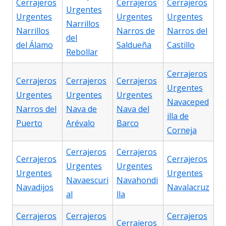
Cerrajeros
Cerrajeros
Cerrajeros
Urgentes
Urgentes
Urgentes
Urgentes
Narrillos
Narrillos
Narros de
Narros del
del
del Álamo
Saldueña
Castillo
Rebollar
Cerrajeros
Cerrajeros
Cerrajeros
Cerrajeros
Urgentes
Urgentes
Urgentes
Urgentes
Navaceped
Narros del
Nava de
Nava del
illa de
Puerto
Arévalo
Barco
Corneja
Cerrajeros
Cerrajeros
Cerrajeros
Cerrajeros
Urgentes
Urgentes
Urgentes
Urgentes
Navaescuri
Navahondi
Navadijos
Navalacruz
al
lla
Cerrajeros
Cerrajeros
Cerrajeros
Cerrajeros