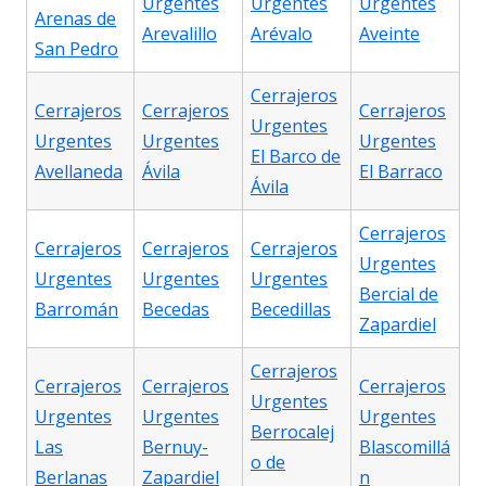
Urgentes
Urgentes
Urgentes
Arenas de
Arevalillo
Arévalo
Aveinte
San Pedro
Cerrajeros
Cerrajeros
Cerrajeros
Cerrajeros
Urgentes
Urgentes
Urgentes
Urgentes
El Barco de
Avellaneda
Ávila
El Barraco
Ávila
Cerrajeros
Cerrajeros
Cerrajeros
Cerrajeros
Urgentes
Urgentes
Urgentes
Urgentes
Bercial de
Barromán
Becedas
Becedillas
Zapardiel
Cerrajeros
Cerrajeros
Cerrajeros
Cerrajeros
Urgentes
Urgentes
Urgentes
Urgentes
Berrocalej
Las
Bernuy-
Blascomillá
o de
Berlanas
Zapardiel
n