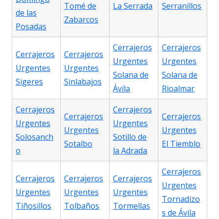
Tomé de
La Serrada
Serranillos
de las
Zabarcos
Posadas
Cerrajeros
Cerrajeros
Cerrajeros
Cerrajeros
Urgentes
Urgentes
Urgentes
Urgentes
Solana de
Solana de
Sigeres
Sinlabajos
Ávila
Rioalmar
Cerrajeros
Cerrajeros
Cerrajeros
Cerrajeros
Urgentes
Urgentes
Urgentes
Urgentes
Solosanch
Sotillo de
Sotalbo
El Tiemblo
o
la Adrada
Cerrajeros
Cerrajeros
Cerrajeros
Cerrajeros
Urgentes
Urgentes
Urgentes
Urgentes
Tornadizo
Tiñosillos
Tolbaños
Tormellas
s de Ávila