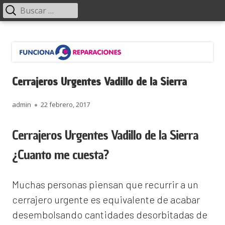
Menú
Buscar:
principal
Saltar
Funciona Reparaciones
al
contenido
Cerrajeros Urgentes Vadillo de la Sierra
Autor
Publicado
admin
22 febrero, 2017
el
Cerrajeros Urgentes Vadillo de la Sierra
¿Cuanto me cuesta?
Muchas personas piensan que recurrir a un
cerrajero urgente es equivalente de acabar
desembolsando cantidades desorbitadas de