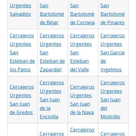
Urgentes
San
San
San
Salvadiós
Bartolomé
Bartolomé
Bartolomé
de Béjar
de Corneja
de Pinares
Cerrajeros
Cerrajeros
Cerrajeros
Cerrajeros
Urgentes
Urgentes
Urgentes
Urgentes
San
San
San
San García
Esteban de
Esteban de
Esteban
de
los Patos
Zapardiel
del Valle
Ingelmos
Cerrajeros
Cerrajeros
Cerrajeros
Cerrajeros
Urgentes
Urgentes
Urgentes
Urgentes
San Juan
San Juan
San Juan
San Juan
de la
del
de Gredos
de la Nava
Encinilla
Molinillo
Cerrajeros
Cerrajeros
Cerrajeros