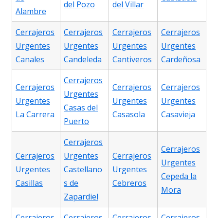
del Pozo
del Villar
Alambre
Cerrajeros
Cerrajeros
Cerrajeros
Cerrajeros
Urgentes
Urgentes
Urgentes
Urgentes
Canales
Candeleda
Cantiveros
Cardeñosa
Cerrajeros
Cerrajeros
Cerrajeros
Cerrajeros
Urgentes
Urgentes
Urgentes
Urgentes
Casas del
La Carrera
Casasola
Casavieja
Puerto
Cerrajeros
Cerrajeros
Cerrajeros
Urgentes
Cerrajeros
Urgentes
Urgentes
Castellano
Urgentes
Cepeda la
Casillas
s de
Cebreros
Mora
Zapardiel
Cerrajeros
Cerrajeros
Cerrajeros
Cerrajeros