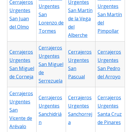
Cerrajeros
Urgentes
Urgentes
Urgentes
Urgentes
San Martín
San
San Martín
San Juan
de la Vega
Lorenzo de
del
del Olmo
del
Tormes
Pimpollar
Alberche
Cerrajeros
Cerrajeros
Cerrajeros
Cerrajeros
Urgentes
Urgentes
Urgentes
Urgentes
San Miguel
San Miguel
San
San Pedro
de
de Corneja
Pascual
del Arroyo
Serrezuela
Cerrajeros
Cerrajeros
Cerrajeros
Cerrajeros
Urgentes
Urgentes
Urgentes
Urgentes
San
Sanchidriá
Sanchorrej
Santa Cruz
Vicente de
n
a
de Pinares
Arévalo