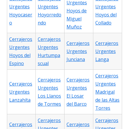
Urgentes
Urgentes
Urgentes
Urgentes
Hoyos de
Hoyocaser
Hoyorredo
Hoyos del
Miguel
o
ndo
Collado
Muñoz
Cerrajeros
Cerrajeros
Cerrajeros
Cerrajeros
Urgentes
Urgentes
Urgentes
Urgentes
Hoyos del
Hurtumpa
Junciana
Langa
Espino
scual
Cerrajeros
Cerrajeros
Cerrajeros
Cerrajeros
Urgentes
Urgentes
Urgentes
Urgentes
Madrigal
Los Llanos
El Losar
Lanzahíta
de las Altas
de Tormes
del Barco
Torres
Cerrajeros
Cerrajeros
Cerrajeros
Cerrajeros
Urgentes
Urgentes