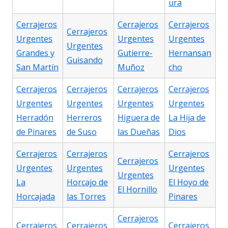
ura
Cerrajeros
Cerrajeros
Cerrajeros
Cerrajeros
Urgentes
Urgentes
Urgentes
Urgentes
Grandes y
Gutierre-
Hernansan
Guisando
San Martín
Muñoz
cho
Cerrajeros
Cerrajeros
Cerrajeros
Cerrajeros
Urgentes
Urgentes
Urgentes
Urgentes
Herradón
Herreros
Higuera de
La Hija de
de Pinares
de Suso
las Dueñas
Dios
Cerrajeros
Cerrajeros
Cerrajeros
Cerrajeros
Urgentes
Urgentes
Urgentes
Urgentes
La
Horcajo de
El Hoyo de
El Hornillo
Horcajada
las Torres
Pinares
Cerrajeros
Cerrajeros
Cerrajeros
Cerrajeros