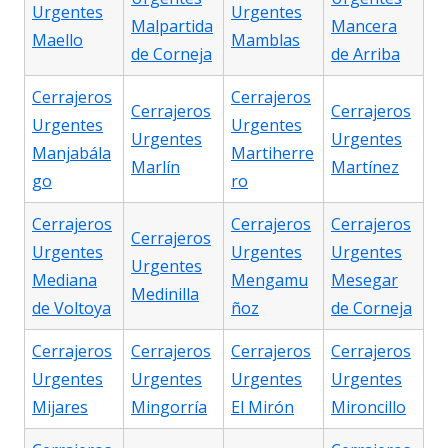
Urgentes
Urgentes
Malpartida
Mancera
Maello
Mamblas
de Corneja
de Arriba
Cerrajeros
Cerrajeros
Cerrajeros
Cerrajeros
Urgentes
Urgentes
Urgentes
Urgentes
Manjabála
Martiherre
Marlín
Martínez
go
ro
Cerrajeros
Cerrajeros
Cerrajeros
Cerrajeros
Urgentes
Urgentes
Urgentes
Urgentes
Mediana
Mengamu
Mesegar
Medinilla
de Voltoya
ñoz
de Corneja
Cerrajeros
Cerrajeros
Cerrajeros
Cerrajeros
Urgentes
Urgentes
Urgentes
Urgentes
Mijares
Mingorría
El Mirón
Mironcillo