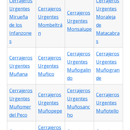
Cerrajeros
Cerrajeros
Urgentes
Cerrajeros
Urgentes
Cerrajeros
Mirueña
Urgentes
Moraleja
Urgentes
de los
Mombeltrá
de
Monsalupe
Infanzone
n
Matacabra
s
s
Cerrajeros
Cerrajeros
Cerrajeros
Cerrajeros
Urgentes
Urgentes
Urgentes
Urgentes
Muñogalin
Muñogran
Muñana
Muñico
do
de
Cerrajeros
Cerrajeros
Cerrajeros
Cerrajeros
Urgentes
Urgentes
Urgentes
Urgentes
Muñomer
Muñosanc
Muñopepe
Muñotello
del Peco
ho
Cerrajeros