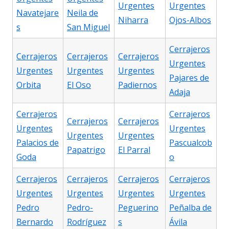
Urgentes
Urgentes
Navatejare
Neila de
Niharra
Ojos-Albos
s
San Miguel
Cerrajeros
Cerrajeros
Cerrajeros
Cerrajeros
Urgentes
Urgentes
Urgentes
Urgentes
Pajares de
Orbita
El Oso
Padiernos
Adaja
Cerrajeros
Cerrajeros
Cerrajeros
Cerrajeros
Urgentes
Urgentes
Urgentes
Urgentes
Palacios de
Pascualcob
Papatrigo
El Parral
Goda
o
Cerrajeros
Cerrajeros
Cerrajeros
Cerrajeros
Urgentes
Urgentes
Urgentes
Urgentes
Pedro
Pedro-
Peguerino
Peñalba de
Bernardo
Rodríguez
s
Ávila