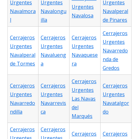
Urgentes
Urgentes
Urgentes
Urgentes
Navalmora
Navalongu
Navalperal
Navalosa
l
illa
de Pinares
Cerrajeros
Cerrajeros
Cerrajeros
Cerrajeros
Urgentes
Urgentes
Urgentes
Urgentes
Navarredo
Navalperal
Navalueng
Navaquese
nda de
de Tormes
a
ra
Gredos
Cerrajeros
Cerrajeros
Cerrajeros
Cerrajeros
Urgentes
Urgentes
Urgentes
Urgentes
Las Navas
Navarredo
Navarrevis
Navatalgor
del
ndilla
ca
do
Marqués
Cerrajeros
Cerrajeros
Cerrajeros
Cerrajeros
Urgentes
Urgentes