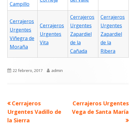
Campillo
Cerrajeros
Cerrajeros
Cerrajeros
Cerrajeros
Urgentes
Urgentes
Urgentes
Urgentes
Zapardiel
Zapardiel
Viñegra de
Vita
de la
de la
Moraña
Cañada
Ribera
Publicado
Autor
22 febrero, 2017
admin
el
Navegación
Artículo
Artículo
Cerrajeros
Cerrajeros Urgentes
de
anterior
siguiente
entradas
Urgentes Vadillo de
Vega de Santa María
la Sierra