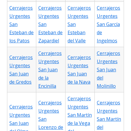
Cerrajeros
Cerrajeros
Cerrajeros
Cerrajeros
Urgentes
Urgentes
Urgentes
Urgentes
San
San
San
San García
Esteban de
Esteban de
Esteban
de
los Patos
Zapardiel
del Valle
Ingelmos
Cerrajeros
Cerrajeros
Cerrajeros
Cerrajeros
Urgentes
Urgentes
Urgentes
Urgentes
San Juan
San Juan
San Juan
San Juan
de la
del
de Gredos
de la Nava
Encinilla
Molinillo
Cerrajeros
Cerrajeros
Cerrajeros
Cerrajeros
Urgentes
Urgentes
Urgentes
Urgentes
San Martín
San
San Martín
San Juan
de la Vega
Lorenzo de
del