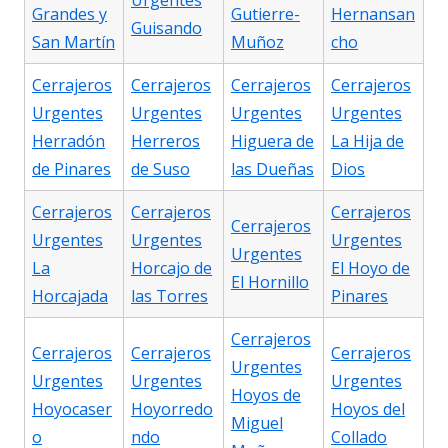
Urgentes
Grandes y
Gutierre-
Hernansan
Guisando
San Martín
Muñoz
cho
Cerrajeros
Cerrajeros
Cerrajeros
Cerrajeros
Urgentes
Urgentes
Urgentes
Urgentes
Herradón
Herreros
Higuera de
La Hija de
de Pinares
de Suso
las Dueñas
Dios
Cerrajeros
Cerrajeros
Cerrajeros
Cerrajeros
Urgentes
Urgentes
Urgentes
Urgentes
La
Horcajo de
El Hoyo de
El Hornillo
Horcajada
las Torres
Pinares
Cerrajeros
Cerrajeros
Cerrajeros
Cerrajeros
Urgentes
Urgentes
Urgentes
Urgentes
Hoyos de
Hoyocaser
Hoyorredo
Hoyos del
Miguel
o
ndo
Collado