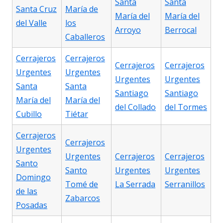
Santa
Santa
Santa Cruz
María de
María del
María del
del Valle
los
Arroyo
Berrocal
Caballeros
Cerrajeros
Cerrajeros
Cerrajeros
Cerrajeros
Urgentes
Urgentes
Urgentes
Urgentes
Santa
Santa
Santiago
Santiago
María del
María del
del Collado
del Tormes
Cubillo
Tiétar
Cerrajeros
Cerrajeros
Urgentes
Urgentes
Cerrajeros
Cerrajeros
Santo
Santo
Urgentes
Urgentes
Domingo
Tomé de
La Serrada
Serranillos
de las
Zabarcos
Posadas