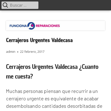
Menú
Buscar:
principal
Saltar
Funciona Reparaciones
al
contenido
Cerrajeros Urgentes Valdecasa
Autor
Publicado
admin
22 febrero, 2017
el
Cerrajeros Urgentes Valdecasa ¿Cuanto
me cuesta?
Muchas personas piensan que recurrir a un
cerrajero urgente es equivalente de acabar
desembolsando cantidades desorbitadas de