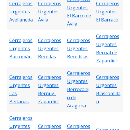
Cerrajeros
Cerrajeros
Cerrajeros
Urgentes
Urgentes
Urgentes
Urgentes
El Barco de
Avellaneda
Ávila
El Barraco
Ávila
Cerrajeros
Cerrajeros
Cerrajeros
Cerrajeros
Urgentes
Urgentes
Urgentes
Urgentes
Bercial de
Barromán
Becedas
Becedillas
Zapardiel
Cerrajeros
Cerrajeros
Cerrajeros
Cerrajeros
Urgentes
Urgentes
Urgentes
Urgentes
Berrocalej
Las
Bernuy-
Blascomillá
o de
Berlanas
Zapardiel
n
Aragona
Cerrajeros
Urgentes
Cerrajeros
Cerrajeros