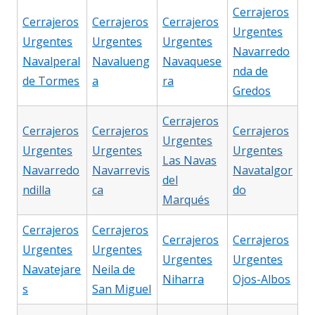
Cerrajeros
Cerrajeros
Cerrajeros
Cerrajeros
Urgentes
Urgentes
Urgentes
Urgentes
Navarredo
Navalperal
Navalueng
Navaquese
nda de
de Tormes
a
ra
Gredos
Cerrajeros
Cerrajeros
Cerrajeros
Cerrajeros
Urgentes
Urgentes
Urgentes
Urgentes
Las Navas
Navarredo
Navarrevis
Navatalgor
del
ndilla
ca
do
Marqués
Cerrajeros
Cerrajeros
Cerrajeros
Cerrajeros
Urgentes
Urgentes
Urgentes
Urgentes
Navatejare
Neila de
Niharra
Ojos-Albos
s
San Miguel