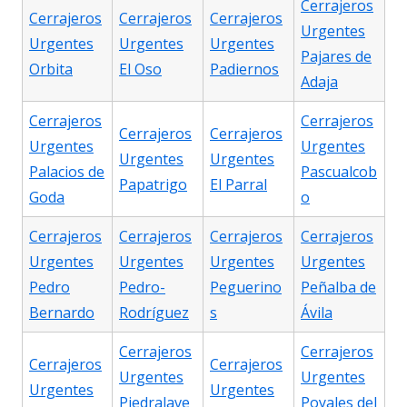
Cerrajeros
Cerrajeros
Cerrajeros
Cerrajeros
Urgentes
Urgentes
Urgentes
Urgentes
Pajares de
Orbita
El Oso
Padiernos
Adaja
Cerrajeros
Cerrajeros
Cerrajeros
Cerrajeros
Urgentes
Urgentes
Urgentes
Urgentes
Palacios de
Pascualcob
Papatrigo
El Parral
Goda
o
Cerrajeros
Cerrajeros
Cerrajeros
Cerrajeros
Urgentes
Urgentes
Urgentes
Urgentes
Pedro
Pedro-
Peguerino
Peñalba de
Bernardo
Rodríguez
s
Ávila
Cerrajeros
Cerrajeros
Cerrajeros
Cerrajeros
Urgentes
Urgentes
Urgentes
Urgentes
Piedralave
Poyales del