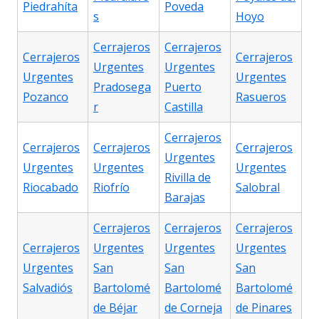
Piedrahíta
Poveda
s
Hoyo
Cerrajeros
Cerrajeros
Cerrajeros
Cerrajeros
Urgentes
Urgentes
Urgentes
Urgentes
Pradosega
Puerto
Pozanco
Rasueros
r
Castilla
Cerrajeros
Cerrajeros
Cerrajeros
Cerrajeros
Urgentes
Urgentes
Urgentes
Urgentes
Rivilla de
Riocabado
Riofrío
Salobral
Barajas
Cerrajeros
Cerrajeros
Cerrajeros
Cerrajeros
Urgentes
Urgentes
Urgentes
Urgentes
San
San
San
Salvadiós
Bartolomé
Bartolomé
Bartolomé
de Béjar
de Corneja
de Pinares