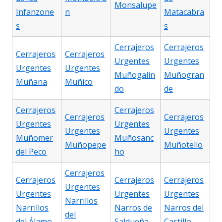
Monsalupe
Infanzone
n
Matacabra
s
s
Cerrajeros
Cerrajeros
Cerrajeros
Cerrajeros
Urgentes
Urgentes
Urgentes
Urgentes
Muñogalin
Muñogran
Muñana
Muñico
do
de
Cerrajeros
Cerrajeros
Cerrajeros
Cerrajeros
Urgentes
Urgentes
Urgentes
Urgentes
Muñomer
Muñosanc
Muñopepe
Muñotello
del Peco
ho
Cerrajeros
Cerrajeros
Cerrajeros
Cerrajeros
Urgentes
Urgentes
Urgentes
Urgentes
Narrillos
Narrillos
Narros de
Narros del
del
del Álamo
Saldueña
Castillo