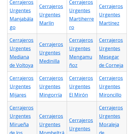
Cerrajeros
Cerrajeros
Cerrajeros
Cerrajeros
Urgentes
Urgentes
Urgentes
Urgentes
Manjabála
Martiherre
Marlín
Martínez
go
ro
Cerrajeros
Cerrajeros
Cerrajeros
Cerrajeros
Urgentes
Urgentes
Urgentes
Urgentes
Mediana
Mengamu
Mesegar
Medinilla
de Voltoya
ñoz
de Corneja
Cerrajeros
Cerrajeros
Cerrajeros
Cerrajeros
Urgentes
Urgentes
Urgentes
Urgentes
Mijares
Mingorría
El Mirón
Mironcillo
Cerrajeros
Cerrajeros
Urgentes
Cerrajeros
Urgentes
Cerrajeros
Mirueña
Urgentes
Moraleja
Urgentes
de los
Mombeltrá
de