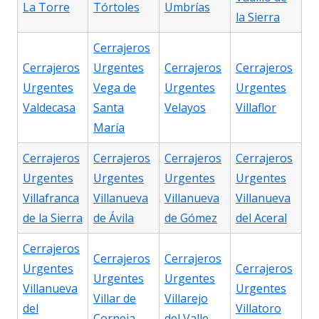
La Torre
Tórtoles
Umbrías
la Sierra
Cerrajeros
Cerrajeros
Urgentes
Cerrajeros
Cerrajeros
Urgentes
Vega de
Urgentes
Urgentes
Valdecasa
Santa
Velayos
Villaflor
María
Cerrajeros
Cerrajeros
Cerrajeros
Cerrajeros
Urgentes
Urgentes
Urgentes
Urgentes
Villafranca
Villanueva
Villanueva
Villanueva
de la Sierra
de Ávila
de Gómez
del Aceral
Cerrajeros
Cerrajeros
Cerrajeros
Urgentes
Cerrajeros
Urgentes
Urgentes
Villanueva
Urgentes
Villar de
Villarejo
del
Villatoro
Corneja
del Valle