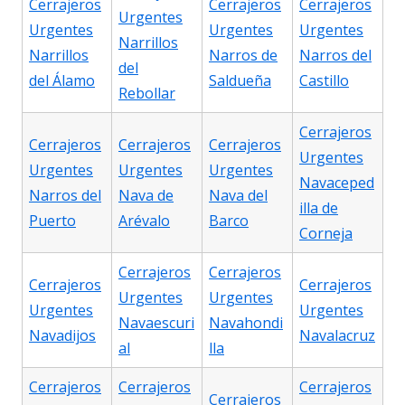
Cerrajeros
Cerrajeros
Cerrajeros
Urgentes
Urgentes
Urgentes
Urgentes
Narrillos
Narrillos
Narros de
Narros del
del
del Álamo
Saldueña
Castillo
Rebollar
Cerrajeros
Cerrajeros
Cerrajeros
Cerrajeros
Urgentes
Urgentes
Urgentes
Urgentes
Navaceped
Narros del
Nava de
Nava del
illa de
Puerto
Arévalo
Barco
Corneja
Cerrajeros
Cerrajeros
Cerrajeros
Cerrajeros
Urgentes
Urgentes
Urgentes
Urgentes
Navaescuri
Navahondi
Navadijos
Navalacruz
al
lla
Cerrajeros
Cerrajeros
Cerrajeros
Cerrajeros