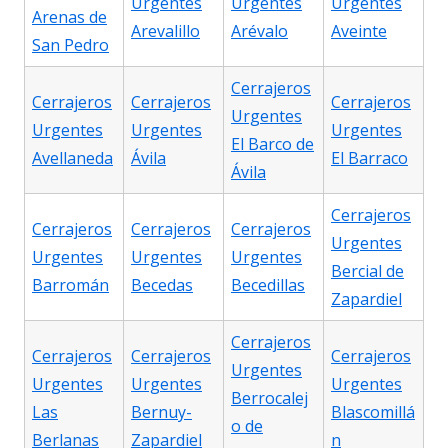
Urgentes
Urgentes
Urgentes
Arenas de
Arevalillo
Arévalo
Aveinte
San Pedro
Cerrajeros
Cerrajeros
Cerrajeros
Cerrajeros
Urgentes
Urgentes
Urgentes
Urgentes
El Barco de
Avellaneda
Ávila
El Barraco
Ávila
Cerrajeros
Cerrajeros
Cerrajeros
Cerrajeros
Urgentes
Urgentes
Urgentes
Urgentes
Bercial de
Barromán
Becedas
Becedillas
Zapardiel
Cerrajeros
Cerrajeros
Cerrajeros
Cerrajeros
Urgentes
Urgentes
Urgentes
Urgentes
Berrocalej
Las
Bernuy-
Blascomillá
o de
Berlanas
Zapardiel
n