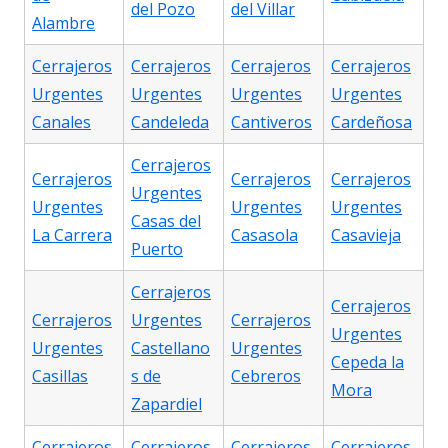
del Pozo
del Villar
Alambre
Cerrajeros
Cerrajeros
Cerrajeros
Cerrajeros
Urgentes
Urgentes
Urgentes
Urgentes
Canales
Candeleda
Cantiveros
Cardeñosa
Cerrajeros
Cerrajeros
Cerrajeros
Cerrajeros
Urgentes
Urgentes
Urgentes
Urgentes
Casas del
La Carrera
Casasola
Casavieja
Puerto
Cerrajeros
Cerrajeros
Cerrajeros
Urgentes
Cerrajeros
Urgentes
Urgentes
Castellano
Urgentes
Cepeda la
Casillas
s de
Cebreros
Mora
Zapardiel
Cerrajeros
Cerrajeros
Cerrajeros
Cerrajeros