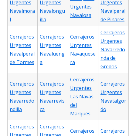
Urgentes
Urgentes
Urgentes
Urgentes
Navalmora
Navalongu
Navalperal
Navalosa
l
illa
de Pinares
Cerrajeros
Cerrajeros
Cerrajeros
Cerrajeros
Urgentes
Urgentes
Urgentes
Urgentes
Navarredo
Navalperal
Navalueng
Navaquese
nda de
de Tormes
a
ra
Gredos
Cerrajeros
Cerrajeros
Cerrajeros
Cerrajeros
Urgentes
Urgentes
Urgentes
Urgentes
Las Navas
Navarredo
Navarrevis
Navatalgor
del
ndilla
ca
do
Marqués
Cerrajeros
Cerrajeros
Cerrajeros
Cerrajeros
Urgentes
Urgentes