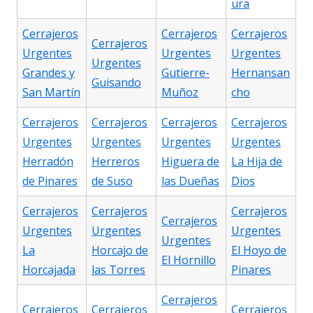
ura
Cerrajeros
Cerrajeros
Cerrajeros
Cerrajeros
Urgentes
Urgentes
Urgentes
Urgentes
Grandes y
Gutierre-
Hernansan
Guisando
San Martín
Muñoz
cho
Cerrajeros
Cerrajeros
Cerrajeros
Cerrajeros
Urgentes
Urgentes
Urgentes
Urgentes
Herradón
Herreros
Higuera de
La Hija de
de Pinares
de Suso
las Dueñas
Dios
Cerrajeros
Cerrajeros
Cerrajeros
Cerrajeros
Urgentes
Urgentes
Urgentes
Urgentes
La
Horcajo de
El Hoyo de
El Hornillo
Horcajada
las Torres
Pinares
Cerrajeros
Cerrajeros
Cerrajeros
Cerrajeros