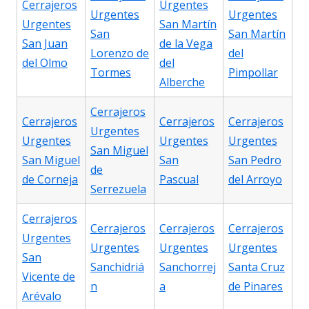
Cerrajeros
Urgentes
Urgentes
Urgentes
Urgentes
San Martín
San
San Martín
San Juan
de la Vega
Lorenzo de
del
del Olmo
del
Tormes
Pimpollar
Alberche
Cerrajeros
Cerrajeros
Cerrajeros
Cerrajeros
Urgentes
Urgentes
Urgentes
Urgentes
San Miguel
San Miguel
San
San Pedro
de
de Corneja
Pascual
del Arroyo
Serrezuela
Cerrajeros
Cerrajeros
Cerrajeros
Cerrajeros
Urgentes
Urgentes
Urgentes
Urgentes
San
Sanchidriá
Sanchorrej
Santa Cruz
Vicente de
n
a
de Pinares
Arévalo