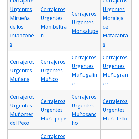
Cerrajeros
Cerrajeros
Urgentes
Cerrajeros
Urgentes
Cerrajeros
Mirueña
Urgentes
Moraleja
Urgentes
de los
Mombeltrá
de
Monsalupe
Infanzone
n
Matacabra
s
s
Cerrajeros
Cerrajeros
Cerrajeros
Cerrajeros
Urgentes
Urgentes
Urgentes
Urgentes
Muñogalin
Muñogran
Muñana
Muñico
do
de
Cerrajeros
Cerrajeros
Cerrajeros
Cerrajeros
Urgentes
Urgentes
Urgentes
Urgentes
Muñomer
Muñosanc
Muñopepe
Muñotello
del Peco
ho
Cerrajeros