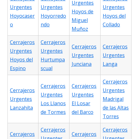
Urgentes
Urgentes
Urgentes
Urgentes
Hoyos de
Hoyocaser
Hoyorredo
Hoyos del
Miguel
o
ndo
Collado
Muñoz
Cerrajeros
Cerrajeros
Cerrajeros
Cerrajeros
Urgentes
Urgentes
Urgentes
Urgentes
Hoyos del
Hurtumpa
Junciana
Langa
Espino
scual
Cerrajeros
Cerrajeros
Cerrajeros
Cerrajeros
Urgentes
Urgentes
Urgentes
Urgentes
Madrigal
Los Llanos
El Losar
Lanzahíta
de las Altas
de Tormes
del Barco
Torres
Cerrajeros
Cerrajeros
Cerrajeros
Cerrajeros
Urgentes
Urgentes