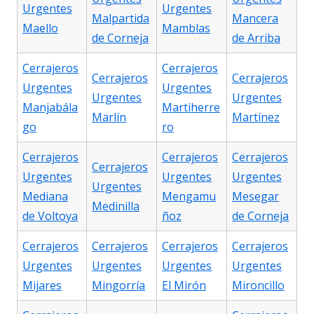
Urgentes
Urgentes
Malpartida
Mancera
Maello
Mamblas
de Corneja
de Arriba
Cerrajeros
Cerrajeros
Cerrajeros
Cerrajeros
Urgentes
Urgentes
Urgentes
Urgentes
Manjabála
Martiherre
Marlín
Martínez
go
ro
Cerrajeros
Cerrajeros
Cerrajeros
Cerrajeros
Urgentes
Urgentes
Urgentes
Urgentes
Mediana
Mengamu
Mesegar
Medinilla
de Voltoya
ñoz
de Corneja
Cerrajeros
Cerrajeros
Cerrajeros
Cerrajeros
Urgentes
Urgentes
Urgentes
Urgentes
Mijares
Mingorría
El Mirón
Mironcillo