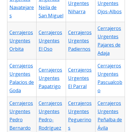
Urgentes
Urgentes
Navatejare
Neila de
Niharra
Ojos-Albos
s
San Miguel
Cerrajeros
Cerrajeros
Cerrajeros
Cerrajeros
Urgentes
Urgentes
Urgentes
Urgentes
Pajares de
Orbita
El Oso
Padiernos
Adaja
Cerrajeros
Cerrajeros
Cerrajeros
Cerrajeros
Urgentes
Urgentes
Urgentes
Urgentes
Palacios de
Pascualcob
Papatrigo
El Parral
Goda
o
Cerrajeros
Cerrajeros
Cerrajeros
Cerrajeros
Urgentes
Urgentes
Urgentes
Urgentes
Pedro
Pedro-
Peguerino
Peñalba de
Bernardo
Rodríguez
s
Ávila