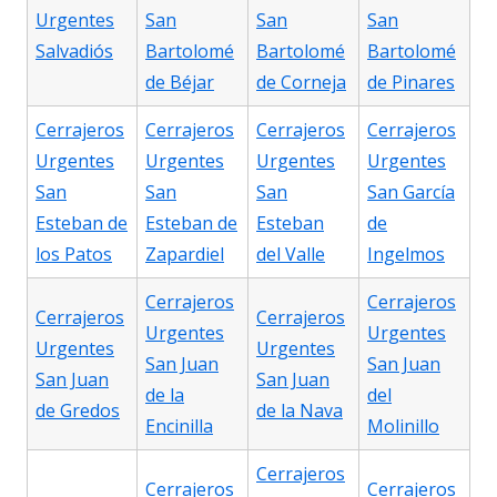
Urgentes
San
San
San
Salvadiós
Bartolomé
Bartolomé
Bartolomé
de Béjar
de Corneja
de Pinares
Cerrajeros
Cerrajeros
Cerrajeros
Cerrajeros
Urgentes
Urgentes
Urgentes
Urgentes
San
San
San
San García
Esteban de
Esteban de
Esteban
de
los Patos
Zapardiel
del Valle
Ingelmos
Cerrajeros
Cerrajeros
Cerrajeros
Cerrajeros
Urgentes
Urgentes
Urgentes
Urgentes
San Juan
San Juan
San Juan
San Juan
de la
del
de Gredos
de la Nava
Encinilla
Molinillo
Cerrajeros
Cerrajeros
Cerrajeros