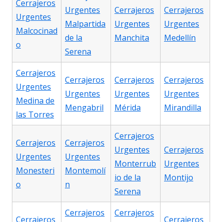
Cerrajeros
Urgentes
Cerrajeros
Cerrajeros
Urgentes
Malpartida
Urgentes
Urgentes
Malcocinad
de la
Manchita
Medellín
o
Serena
Cerrajeros
Cerrajeros
Cerrajeros
Cerrajeros
Urgentes
Urgentes
Urgentes
Urgentes
Medina de
Mengabril
Mérida
Mirandilla
las Torres
Cerrajeros
Cerrajeros
Cerrajeros
Urgentes
Cerrajeros
Urgentes
Urgentes
Monterrub
Urgentes
Monesteri
Montemolí
io de la
Montijo
o
n
Serena
Cerrajeros
Cerrajeros
Cerrajeros
Cerrajeros