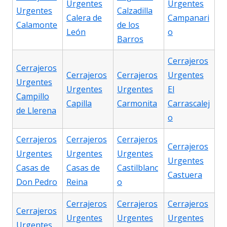
Urgentes
Urgentes
Urgentes
Calzadilla
Calera de
Campanari
Calamonte
de los
León
o
Barros
Cerrajeros
Cerrajeros
Cerrajeros
Cerrajeros
Urgentes
Urgentes
Urgentes
Urgentes
El
Campillo
Capilla
Carmonita
Carrascalej
de Llerena
o
Cerrajeros
Cerrajeros
Cerrajeros
Cerrajeros
Urgentes
Urgentes
Urgentes
Urgentes
Casas de
Casas de
Castilblanc
Castuera
Don Pedro
Reina
o
Cerrajeros
Cerrajeros
Cerrajeros
Cerrajeros
Urgentes
Urgentes
Urgentes
Urgentes