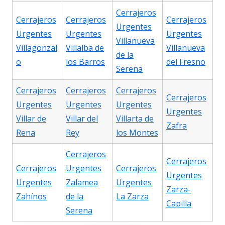
Cerrajeros
Cerrajeros
Cerrajeros
Cerrajeros
Urgentes
Urgentes
Urgentes
Urgentes
Villanueva
Villagonzal
Villalba de
Villanueva
de la
o
los Barros
del Fresno
Serena
Cerrajeros
Cerrajeros
Cerrajeros
Cerrajeros
Urgentes
Urgentes
Urgentes
Urgentes
Villar de
Villar del
Villarta de
Zafra
Rena
Rey
los Montes
Cerrajeros
Cerrajeros
Cerrajeros
Urgentes
Cerrajeros
Urgentes
Urgentes
Zalamea
Urgentes
Zarza-
Zahínos
de la
La Zarza
Capilla
Serena