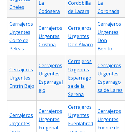
La
Cordobilla
La
Cheles
Codosera
de Lácara
Coronada
Cerrajeros
Cerrajeros
Cerrajeros
Cerrajeros
Urgentes
Urgentes
Urgentes
Urgentes
Corte de
Don
Cristina
Don Álvaro
Peleas
Benito
Cerrajeros
Cerrajeros
Cerrajeros
Cerrajeros
Urgentes
Urgentes
Urgentes
Urgentes
Esparrago
Esparragal
Esparrago
Entrín Bajo
sa de la
ejo
sa de Lares
Serena
Cerrajeros
Cerrajeros
Cerrajeros
Cerrajeros
Urgentes
Urgentes
Urgentes
Urgentes
Fuenlabrad
Fregenal
Fuente de
Feria
a de los