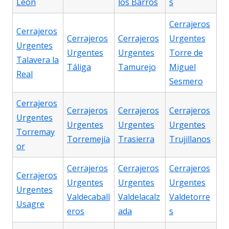
León
los Barros
s
Cerrajeros
Cerrajeros
Cerrajeros
Cerrajeros
Urgentes
Urgentes
Urgentes
Urgentes
Torre de
Talavera la
Táliga
Tamurejo
Miguel
Real
Sesmero
Cerrajeros
Cerrajeros
Cerrajeros
Cerrajeros
Urgentes
Urgentes
Urgentes
Urgentes
Torremay
Torremejía
Trasierra
Trujillanos
or
Cerrajeros
Cerrajeros
Cerrajeros
Cerrajeros
Urgentes
Urgentes
Urgentes
Urgentes
Valdecaball
Valdelacalz
Valdetorre
Usagre
eros
ada
s