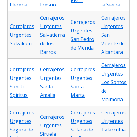
Risco
Llerena
Fresno
la Sierra
Cerrajeros
Cerrajeros
Cerrajeros
Cerrajeros
Urgentes
Urgentes
Urgentes
Urgentes
Salvatierra
San
San Pedro
Salvaleón
de los
Vicente de
de Mérida
Barros
Alcántara
Cerrajeros
Cerrajeros
Cerrajeros
Cerrajeros
Urgentes
Urgentes
Urgentes
Urgentes
Los Santos
Sancti-
Santa
Santa
de
Spíritus
Amalia
Marta
Maimona
Cerrajeros
Cerrajeros
Cerrajeros
Cerrajeros
Urgentes
Urgentes
Urgentes
Urgentes
Segura de
Solana de
Talarrubia
Siruela