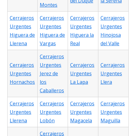
del Duque
la Serena
Montes
Cerrajeros
Cerrajeros
Cerrajeros
Cerrajeros
Urgentes
Urgentes
Urgentes
Urgentes
Higuera de
Higuera de
Higuera la
Hinojosa
Llerena
Vargas
Real
del Valle
Cerrajeros
Cerrajeros
Urgentes
Cerrajeros
Cerrajeros
Urgentes
Jerez de
Urgentes
Urgentes
Hornachos
los
La Lapa
Llera
Caballeros
Cerrajeros
Cerrajeros
Cerrajeros
Cerrajeros
Urgentes
Urgentes
Urgentes
Urgentes
Llerena
Lobón
Magacela
Maguilla
Cerrajeros