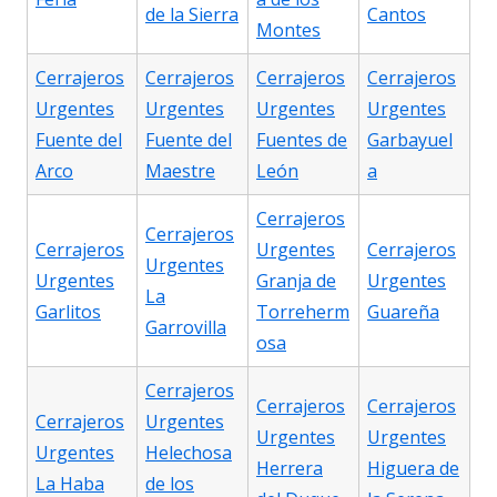
de la Sierra
Cantos
Montes
Cerrajeros
Cerrajeros
Cerrajeros
Cerrajeros
Urgentes
Urgentes
Urgentes
Urgentes
Fuente del
Fuente del
Fuentes de
Garbayuel
Arco
Maestre
León
a
Cerrajeros
Cerrajeros
Cerrajeros
Urgentes
Cerrajeros
Urgentes
Urgentes
Granja de
Urgentes
La
Garlitos
Torreherm
Guareña
Garrovilla
osa
Cerrajeros
Cerrajeros
Cerrajeros
Cerrajeros
Urgentes
Urgentes
Urgentes
Urgentes
Helechosa
Herrera
Higuera de
La Haba
de los