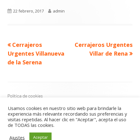
Publicado
Autor
22 febrero, 2017
admin
el
Navegación
Artículo
Artículo
Cerrajeros
Cerrajeros Urgentes
de
anterior
siguiente
entradas
Urgentes Villanueva
Villar de Rena
de la Serena
Contenido
del
Footer
Política de cookies
Política de privacidad
Usamos cookies en nuestro sitio web para brindarle la
Aviso Legal
experiencia más relevante recordando sus preferencias y
visitas repetidas. Al hacer clic en "Aceptar", acepta el uso
de TODAS las cookies.
Usando
Tiny Framework
•
Acceder
Ajustes
Aceptar