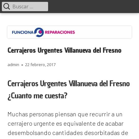
Menú
Buscar:
principal
Saltar
Funciona Reparaciones
al
contenido
Cerrajeros Urgentes Villanueva del Fresno
Autor
Publicado
admin
22 febrero, 2017
el
Cerrajeros Urgentes Villanueva del Fresno
¿Cuanto me cuesta?
Muchas personas piensan que recurrir a un
cerrajero urgente es equivalente de acabar
desembolsando cantidades desorbitadas de