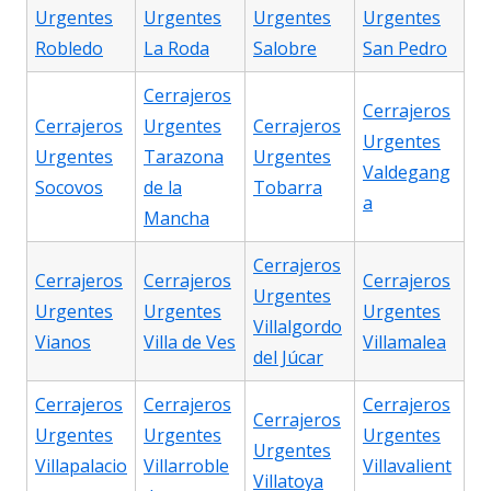
Urgentes
Urgentes
Urgentes
Urgentes
Robledo
La Roda
Salobre
San Pedro
Cerrajeros
Cerrajeros
Cerrajeros
Urgentes
Cerrajeros
Urgentes
Urgentes
Tarazona
Urgentes
Valdegang
Socovos
de la
Tobarra
a
Mancha
Cerrajeros
Cerrajeros
Cerrajeros
Cerrajeros
Urgentes
Urgentes
Urgentes
Urgentes
Villalgordo
Vianos
Villa de Ves
Villamalea
del Júcar
Cerrajeros
Cerrajeros
Cerrajeros
Cerrajeros
Urgentes
Urgentes
Urgentes
Urgentes
Villapalacio
Villarroble
Villavalient
Villatoya