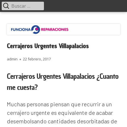
Menú
Buscar:
principal
Saltar
Funciona Reparaciones
al
contenido
Cerrajeros Urgentes Villapalacios
Autor
Publicado
admin
22 febrero, 2017
el
Cerrajeros Urgentes Villapalacios ¿Cuanto
me cuesta?
Muchas personas piensan que recurrir a un
cerrajero urgente es equivalente de acabar
desembolsando cantidades desorbitadas de