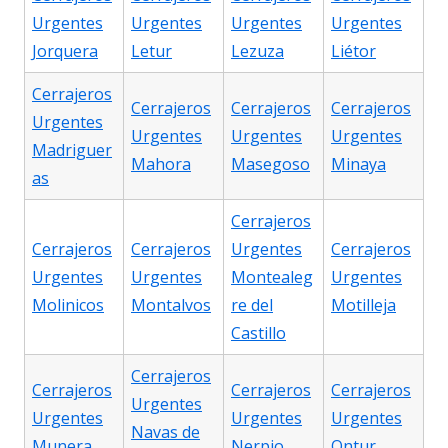
Urgentes
Urgentes
Urgentes
Urgentes
Jorquera
Letur
Lezuza
Liétor
Cerrajeros
Cerrajeros
Cerrajeros
Cerrajeros
Urgentes
Urgentes
Urgentes
Urgentes
Madriguer
Mahora
Masegoso
Minaya
as
Cerrajeros
Cerrajeros
Cerrajeros
Urgentes
Cerrajeros
Urgentes
Urgentes
Montealeg
Urgentes
Molinicos
Montalvos
re del
Motilleja
Castillo
Cerrajeros
Cerrajeros
Cerrajeros
Cerrajeros
Urgentes
Urgentes
Urgentes
Urgentes
Navas de
Munera
Nerpio
Ontur