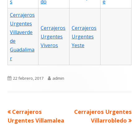
s
do
e
Cerrajeros
Urgentes
Cerrajeros
Cerrajeros
Villaverde
Urgentes
Urgentes
de
Viveros
Yeste
Guadalima
r
Publicado
Autor
22 febrero, 2017
admin
el
Navegación
Artículo
Artículo
Cerrajeros
Cerrajeros Urgentes
de
anterior
siguiente
entradas
Urgentes Villamalea
Villarrobledo