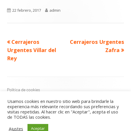
Publicado
Autor
22 febrero, 2017
admin
el
Navegación
Artículo
Artículo
Cerrajeros
Cerrajeros Urgentes
de
anterior
siguiente
entradas
Urgentes Villar del
Zafra
Rey
Contenido
del
Footer
Política de cookies
Política de privacidad
Usamos cookies en nuestro sitio web para brindarle la
Aviso Legal
experiencia más relevante recordando sus preferencias y
visitas repetidas. Al hacer clic en "Aceptar", acepta el uso
de TODAS las cookies.
Usando
Tiny Framework
•
Acceder
Ajustes
Aceptar