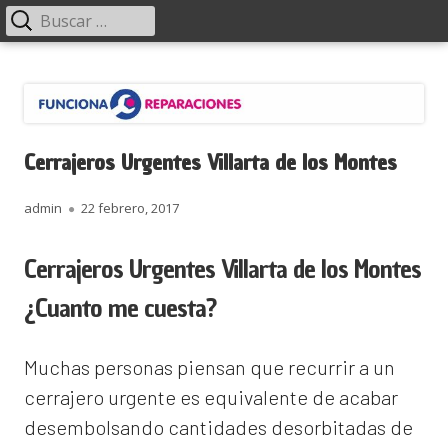
Menú
Buscar:
principal
Saltar
Funciona Reparaciones
al
contenido
Cerrajeros Urgentes Villarta de los Montes
Autor
Publicado
admin
22 febrero, 2017
el
Cerrajeros Urgentes Villarta de los Montes
¿Cuanto me cuesta?
Muchas personas piensan que recurrir a un
cerrajero urgente es equivalente de acabar
desembolsando cantidades desorbitadas de