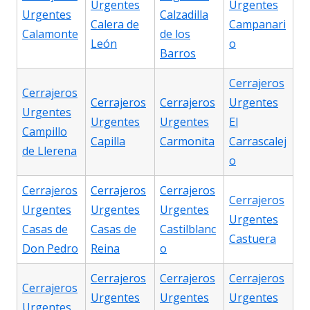
Urgentes
Urgentes
Urgentes
Calzadilla
Calera de
Campanari
Calamonte
de los
León
o
Barros
Cerrajeros
Cerrajeros
Cerrajeros
Cerrajeros
Urgentes
Urgentes
Urgentes
Urgentes
El
Campillo
Capilla
Carmonita
Carrascalej
de Llerena
o
Cerrajeros
Cerrajeros
Cerrajeros
Cerrajeros
Urgentes
Urgentes
Urgentes
Urgentes
Casas de
Casas de
Castilblanc
Castuera
Don Pedro
Reina
o
Cerrajeros
Cerrajeros
Cerrajeros
Cerrajeros
Urgentes
Urgentes
Urgentes
Urgentes