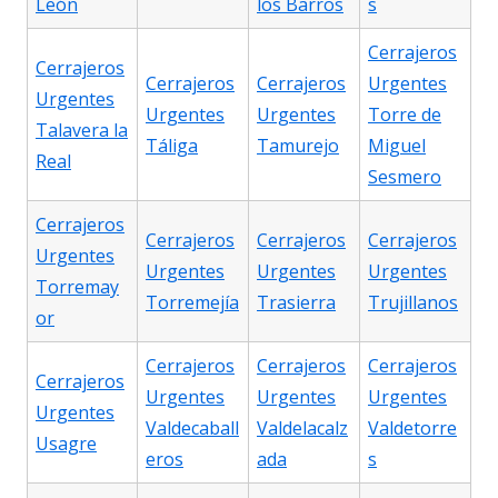
León
los Barros
s
Cerrajeros
Cerrajeros
Cerrajeros
Cerrajeros
Urgentes
Urgentes
Urgentes
Urgentes
Torre de
Talavera la
Táliga
Tamurejo
Miguel
Real
Sesmero
Cerrajeros
Cerrajeros
Cerrajeros
Cerrajeros
Urgentes
Urgentes
Urgentes
Urgentes
Torremay
Torremejía
Trasierra
Trujillanos
or
Cerrajeros
Cerrajeros
Cerrajeros
Cerrajeros
Urgentes
Urgentes
Urgentes
Urgentes
Valdecaball
Valdelacalz
Valdetorre
Usagre
eros
ada
s