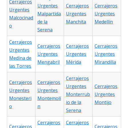
Cerrajeros
Urgentes
Cerrajeros
Cerrajeros
Urgentes
Malpartida
Urgentes
Urgentes
Malcocinad
de la
Manchita
Medellín
o
Serena
Cerrajeros
Cerrajeros
Cerrajeros
Cerrajeros
Urgentes
Urgentes
Urgentes
Urgentes
Medina de
Mengabril
Mérida
Mirandilla
las Torres
Cerrajeros
Cerrajeros
Cerrajeros
Urgentes
Cerrajeros
Urgentes
Urgentes
Monterrub
Urgentes
Monesteri
Montemolí
io de la
Montijo
o
n
Serena
Cerrajeros
Cerrajeros
Cerrajeros
Cerrajeros