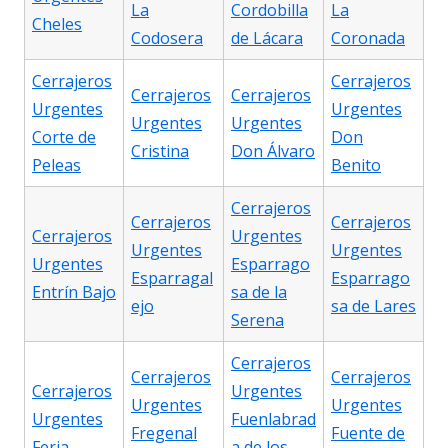
La
Cordobilla
La
Cheles
Codosera
de Lácara
Coronada
Cerrajeros
Cerrajeros
Cerrajeros
Cerrajeros
Urgentes
Urgentes
Urgentes
Urgentes
Corte de
Don
Cristina
Don Álvaro
Peleas
Benito
Cerrajeros
Cerrajeros
Cerrajeros
Cerrajeros
Urgentes
Urgentes
Urgentes
Urgentes
Esparrago
Esparragal
Esparrago
Entrín Bajo
sa de la
ejo
sa de Lares
Serena
Cerrajeros
Cerrajeros
Cerrajeros
Cerrajeros
Urgentes
Urgentes
Urgentes
Urgentes
Fuenlabrad
Fregenal
Fuente de
Feria
a de los