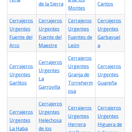
de la Sierra
Cantos
Montes
Cerrajeros
Cerrajeros
Cerrajeros
Cerrajeros
Urgentes
Urgentes
Urgentes
Urgentes
Fuente del
Fuente del
Fuentes de
Garbayuel
Arco
Maestre
León
a
Cerrajeros
Cerrajeros
Cerrajeros
Urgentes
Cerrajeros
Urgentes
Urgentes
Granja de
Urgentes
La
Garlitos
Torreherm
Guareña
Garrovilla
osa
Cerrajeros
Cerrajeros
Cerrajeros
Cerrajeros
Urgentes
Urgentes
Urgentes
Urgentes
Helechosa
Herrera
Higuera de
La Haba
de los