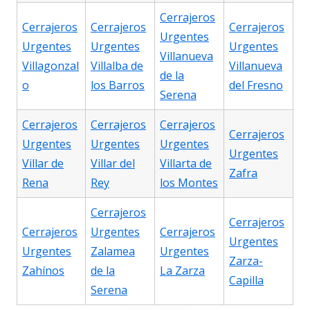
Cerrajeros
Cerrajeros
Cerrajeros
Cerrajeros
Urgentes
Urgentes
Urgentes
Urgentes
Villanueva
Villagonzal
Villalba de
Villanueva
de la
o
los Barros
del Fresno
Serena
Cerrajeros
Cerrajeros
Cerrajeros
Cerrajeros
Urgentes
Urgentes
Urgentes
Urgentes
Villar de
Villar del
Villarta de
Zafra
Rena
Rey
los Montes
Cerrajeros
Cerrajeros
Cerrajeros
Urgentes
Cerrajeros
Urgentes
Urgentes
Zalamea
Urgentes
Zarza-
Zahínos
de la
La Zarza
Capilla
Serena