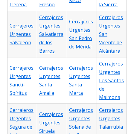
Risco
Llerena
Fresno
la Sierra
Cerrajeros
Cerrajeros
Cerrajeros
Cerrajeros
Urgentes
Urgentes
Urgentes
Urgentes
Salvatierra
San
San Pedro
Salvaleón
de los
Vicente de
de Mérida
Barros
Alcántara
Cerrajeros
Cerrajeros
Cerrajeros
Cerrajeros
Urgentes
Urgentes
Urgentes
Urgentes
Los Santos
Sancti-
Santa
Santa
de
Spíritus
Amalia
Marta
Maimona
Cerrajeros
Cerrajeros
Cerrajeros
Cerrajeros
Urgentes
Urgentes
Urgentes
Urgentes
Segura de
Solana de
Talarrubia
Siruela