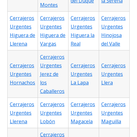
del Duque
la Serena
Montes
Cerrajeros
Cerrajeros
Cerrajeros
Cerrajeros
Urgentes
Urgentes
Urgentes
Urgentes
Higuera de
Higuera de
Higuera la
Hinojosa
Llerena
Vargas
Real
del Valle
Cerrajeros
Cerrajeros
Urgentes
Cerrajeros
Cerrajeros
Urgentes
Jerez de
Urgentes
Urgentes
Hornachos
los
La Lapa
Llera
Caballeros
Cerrajeros
Cerrajeros
Cerrajeros
Cerrajeros
Urgentes
Urgentes
Urgentes
Urgentes
Llerena
Lobón
Magacela
Maguilla
Cerrajeros