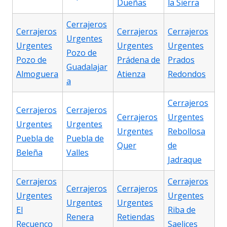
Dueñas
la Sierra
Cerrajeros
Cerrajeros
Cerrajeros
Cerrajeros
Urgentes
Urgentes
Urgentes
Urgentes
Pozo de
Pozo de
Prádena de
Prados
Guadalajar
Almoguera
Atienza
Redondos
a
Cerrajeros
Cerrajeros
Cerrajeros
Cerrajeros
Urgentes
Urgentes
Urgentes
Urgentes
Rebollosa
Puebla de
Puebla de
Quer
de
Beleña
Valles
Jadraque
Cerrajeros
Cerrajeros
Cerrajeros
Cerrajeros
Urgentes
Urgentes
Urgentes
Urgentes
El
Riba de
Renera
Retiendas
Recuenco
Saelices