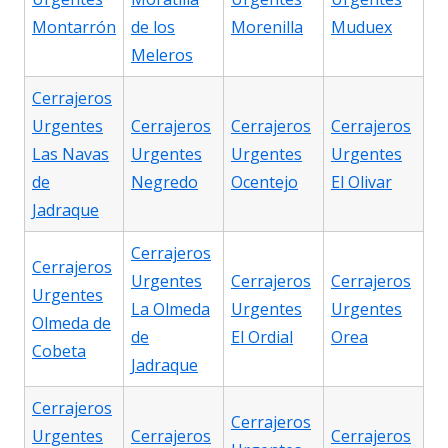
Montarrón
de los
Morenilla
Muduex
Meleros
Cerrajeros
Urgentes
Cerrajeros
Cerrajeros
Cerrajeros
Las Navas
Urgentes
Urgentes
Urgentes
de
Negredo
Ocentejo
El Olivar
Jadraque
Cerrajeros
Cerrajeros
Urgentes
Cerrajeros
Cerrajeros
Urgentes
La Olmeda
Urgentes
Urgentes
Olmeda de
de
El Ordial
Orea
Cobeta
Jadraque
Cerrajeros
Cerrajeros
Urgentes
Cerrajeros
Cerrajeros