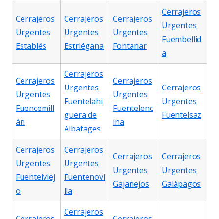
Cerrajeros
Cerrajeros
Cerrajeros
Cerrajeros
Urgentes
Urgentes
Urgentes
Urgentes
Fuembellid
Establés
Estriégana
Fontanar
a
Cerrajeros
Cerrajeros
Cerrajeros
Urgentes
Cerrajeros
Urgentes
Urgentes
Fuentelahi
Urgentes
Fuencemill
Fuentelenc
guera de
Fuentelsaz
án
ina
Albatages
Cerrajeros
Cerrajeros
Cerrajeros
Cerrajeros
Urgentes
Urgentes
Urgentes
Urgentes
Fuentelviej
Fuentenovi
Gajanejos
Galápagos
o
lla
Cerrajeros
Cerrajeros
Cerrajeros