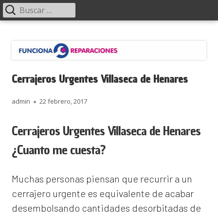
Menú
Buscar:
principal
Saltar
Funciona Reparaciones
al
contenido
Cerrajeros Urgentes Villaseca de Henares
Autor
Publicado
admin
22 febrero, 2017
el
Cerrajeros Urgentes Villaseca de Henares
¿Cuanto me cuesta?
Muchas personas piensan que recurrir a un
cerrajero urgente es equivalente de acabar
desembolsando cantidades desorbitadas de