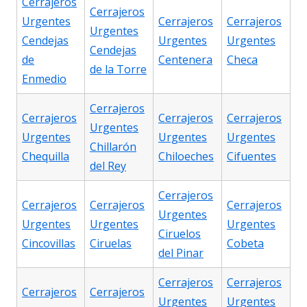
Cerrajeros
Cerrajeros
Urgentes
Cerrajeros
Cerrajeros
Urgentes
Cendejas
Urgentes
Urgentes
Cendejas
de
Centenera
Checa
de la Torre
Enmedio
Cerrajeros
Cerrajeros
Cerrajeros
Cerrajeros
Urgentes
Urgentes
Urgentes
Urgentes
Chillarón
Chequilla
Chiloeches
Cifuentes
del Rey
Cerrajeros
Cerrajeros
Cerrajeros
Cerrajeros
Urgentes
Urgentes
Urgentes
Urgentes
Ciruelos
Cincovillas
Ciruelas
Cobeta
del Pinar
Cerrajeros
Cerrajeros
Cerrajeros
Cerrajeros
Urgentes
Urgentes