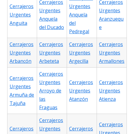
Cerrajeros
Cerrajeros
Cerrajeros
Urgentes
Urgentes
Urgentes
Urgentes
Anquela
Anquela
Aranzuequ
Anguita
del
del Ducado
e
Pedregal
Cerrajeros
Cerrajeros
Cerrajeros
Cerrajeros
Urgentes
Urgentes
Urgentes
Urgentes
Arbancón
Arbeteta
Argecilla
Armallones
Cerrajeros
Cerrajeros
Urgentes
Cerrajeros
Cerrajeros
Urgentes
Arroyo de
Urgentes
Urgentes
Armuña de
las
Atanzón
Atienza
Tajuña
Fraguas
Cerrajeros
Cerrajeros
Cerrajeros
Urgentes
Cerrajeros
Urgentes