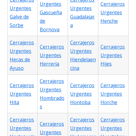
Urgentes
Cerrajeros
Urgentes
Urgentes
Gascueña
Urgentes
Galve de
Guadalajar
de
Henche
Sorbe
a
Bornova
Cerrajeros
Cerrajeros
Cerrajeros
Cerrajeros
Urgentes
Urgentes
Urgentes
Urgentes
Heras de
Hiendelaen
Herrería
Hijes
Ayuso
cina
Cerrajeros
Cerrajeros
Cerrajeros
Cerrajeros
Urgentes
Urgentes
Urgentes
Urgentes
Hombrado
Hita
Hontoba
Horche
s
Cerrajeros
Cerrajeros
Cerrajeros
Cerrajeros
Urgentes
Urgentes
Urgentes
Urgentes