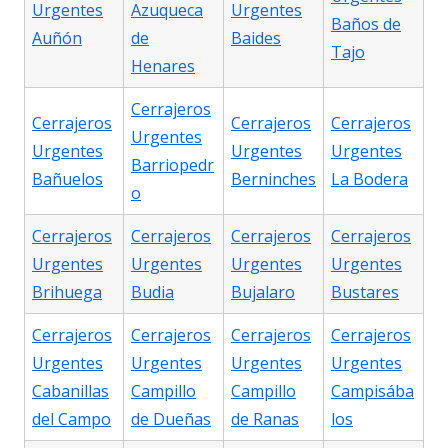
Urgentes
Azuqueca
Urgentes
Baños de
Auñón
de
Baides
Tajo
Henares
Cerrajeros
Cerrajeros
Cerrajeros
Cerrajeros
Urgentes
Urgentes
Urgentes
Urgentes
Barriopedr
Bañuelos
Berninches
La Bodera
o
Cerrajeros
Cerrajeros
Cerrajeros
Cerrajeros
Urgentes
Urgentes
Urgentes
Urgentes
Brihuega
Budia
Bujalaro
Bustares
Cerrajeros
Cerrajeros
Cerrajeros
Cerrajeros
Urgentes
Urgentes
Urgentes
Urgentes
Cabanillas
Campillo
Campillo
Campisába
del Campo
de Dueñas
de Ranas
los