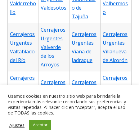
Valderrebo
Valhermos
Valdesotos
o de
llo
o
Tajuña
Cerrajeros
Cerrajeros
Cerrajeros
Cerrajeros
Urgentes
Urgentes
Urgentes
Urgentes
Valverde
Valtablado
Viana de
Villanueva
de los
del Río
Jadraque
de Alcorón
Arroyos
Cerrajeros
Cerrajeros
Cerrajeros
Cerrajeros
Urgentes
Urgentes
Urgentes
Urgentes
Villanueva
Villaseca
Usamos cookies en nuestro sitio web para brindarle la
Villanueva
Villares de
experiencia más relevante recordando sus preferencias y
de
de
visitas repetidas. Al hacer clic en "Aceptar", acepta el uso
de la Torre
Jadraque
Argecilla
Henares
de TODAS las cookies.
Ajustes
Aceptar
Cerrajeros
Cerrajeros
Cerrajeros
Cerrajeros
Urgentes
Urgentes