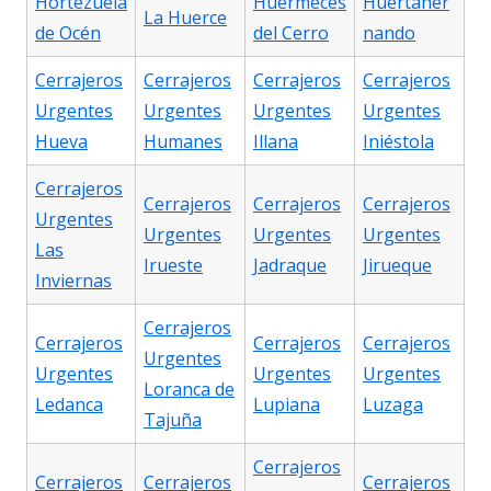
Hortezuela
Huérmeces
Huertaher
La Huerce
de Océn
del Cerro
nando
Cerrajeros
Cerrajeros
Cerrajeros
Cerrajeros
Urgentes
Urgentes
Urgentes
Urgentes
Hueva
Humanes
Illana
Iniéstola
Cerrajeros
Cerrajeros
Cerrajeros
Cerrajeros
Urgentes
Urgentes
Urgentes
Urgentes
Las
Irueste
Jadraque
Jirueque
Inviernas
Cerrajeros
Cerrajeros
Cerrajeros
Cerrajeros
Urgentes
Urgentes
Urgentes
Urgentes
Loranca de
Ledanca
Lupiana
Luzaga
Tajuña
Cerrajeros
Cerrajeros
Cerrajeros
Cerrajeros