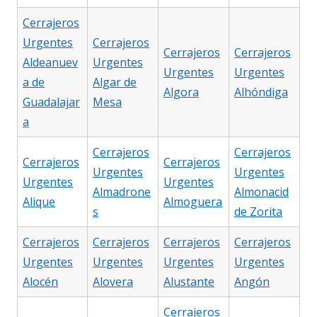
Cerrajeros
Urgentes
Cerrajeros
Cerrajeros
Cerrajeros
Aldeanuev
Urgentes
Urgentes
Urgentes
a de
Algar de
Algora
Alhóndiga
Guadalajar
Mesa
a
Cerrajeros
Cerrajeros
Cerrajeros
Cerrajeros
Urgentes
Urgentes
Urgentes
Urgentes
Almadrone
Almonacid
Alique
Almoguera
s
de Zorita
Cerrajeros
Cerrajeros
Cerrajeros
Cerrajeros
Urgentes
Urgentes
Urgentes
Urgentes
Alocén
Alovera
Alustante
Angón
Cerrajeros