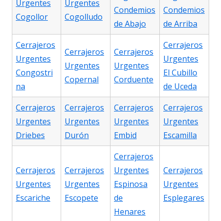
Urgentes
Urgentes
Condemios
Condemios
Cogollor
Cogolludo
de Abajo
de Arriba
Cerrajeros
Cerrajeros
Cerrajeros
Cerrajeros
Urgentes
Urgentes
Urgentes
Urgentes
Congostri
El Cubillo
Copernal
Corduente
na
de Uceda
Cerrajeros
Cerrajeros
Cerrajeros
Cerrajeros
Urgentes
Urgentes
Urgentes
Urgentes
Driebes
Durón
Embid
Escamilla
Cerrajeros
Cerrajeros
Cerrajeros
Urgentes
Cerrajeros
Urgentes
Urgentes
Espinosa
Urgentes
Escariche
Escopete
de
Esplegares
Henares