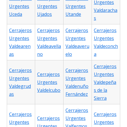
Urgentes
Urgentes
Urgentes
Urgentes
Valdaracha
Uceda
Ujados
Utande
s
Cerrajeros
Cerrajeros
Cerrajeros
Cerrajeros
Urgentes
Urgentes
Urgentes
Urgentes
Valdearen
Valdeavella
Valdeaveru
Valdeconch
as
no
elo
a
Cerrajeros
Cerrajeros
Cerrajeros
Cerrajeros
Urgentes
Urgentes
Urgentes
Urgentes
Valdepeña
Valdegrud
Valdenuño
Valdelcubo
s de la
as
Fernández
Sierra
Cerrajeros
Cerrajeros
Cerrajeros
Cerrajeros
Urgentes
Urgentes
Urgentes
Urgentes
Valfermos