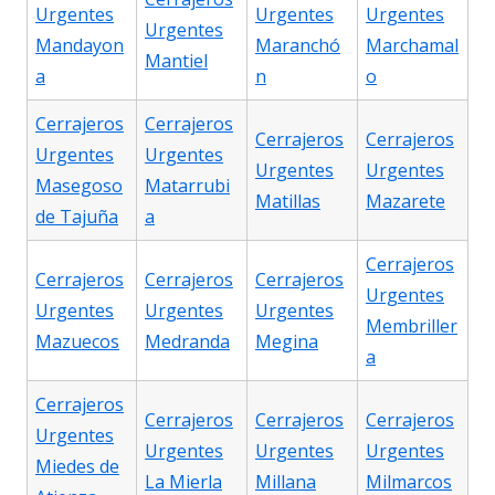
Urgentes
Urgentes
Urgentes
Urgentes
Mandayon
Maranchó
Marchamal
Mantiel
a
n
o
Cerrajeros
Cerrajeros
Cerrajeros
Cerrajeros
Urgentes
Urgentes
Urgentes
Urgentes
Masegoso
Matarrubi
Matillas
Mazarete
de Tajuña
a
Cerrajeros
Cerrajeros
Cerrajeros
Cerrajeros
Urgentes
Urgentes
Urgentes
Urgentes
Membriller
Mazuecos
Medranda
Megina
a
Cerrajeros
Cerrajeros
Cerrajeros
Cerrajeros
Urgentes
Urgentes
Urgentes
Urgentes
Miedes de
La Mierla
Millana
Milmarcos