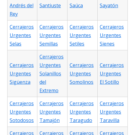
Andrés del
Santiuste
Saúca
Sayatón
Rey
Cerrajeros
Cerrajeros
Cerrajeros
Cerrajeros
Urgentes
Urgentes
Urgentes
Urgentes
Selas
Semillas
Setiles
Sienes
Cerrajeros
Cerrajeros
Urgentes
Cerrajeros
Cerrajeros
Urgentes
Solanillos
Urgentes
Urgentes
Sigüenza
del
Somolinos
El Sotillo
Extremo
Cerrajeros
Cerrajeros
Cerrajeros
Cerrajeros
Urgentes
Urgentes
Urgentes
Urgentes
Sotodosos
Tamajón
Taragudo
Taravilla
Cerrajeros
Cerrajeros
Cerrajeros
Cerrajeros