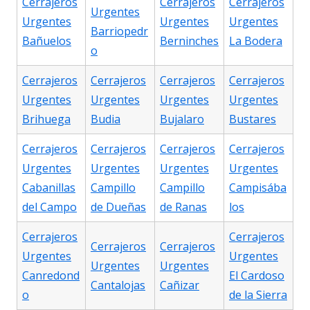
Cerrajeros
Cerrajeros
Cerrajeros
Urgentes
Urgentes
Urgentes
Urgentes
Barriopedr
Bañuelos
Berninches
La Bodera
o
Cerrajeros
Cerrajeros
Cerrajeros
Cerrajeros
Urgentes
Urgentes
Urgentes
Urgentes
Brihuega
Budia
Bujalaro
Bustares
Cerrajeros
Cerrajeros
Cerrajeros
Cerrajeros
Urgentes
Urgentes
Urgentes
Urgentes
Cabanillas
Campillo
Campillo
Campisába
del Campo
de Dueñas
de Ranas
los
Cerrajeros
Cerrajeros
Cerrajeros
Cerrajeros
Urgentes
Urgentes
Urgentes
Urgentes
Canredond
El Cardoso
Cantalojas
Cañizar
o
de la Sierra