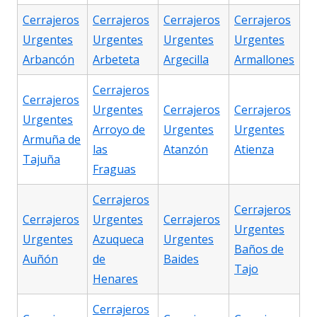
Cerrajeros
Cerrajeros
Cerrajeros
Cerrajeros
Urgentes
Urgentes
Urgentes
Urgentes
Arbancón
Arbeteta
Argecilla
Armallones
Cerrajeros
Cerrajeros
Urgentes
Cerrajeros
Cerrajeros
Urgentes
Arroyo de
Urgentes
Urgentes
Armuña de
las
Atanzón
Atienza
Tajuña
Fraguas
Cerrajeros
Cerrajeros
Cerrajeros
Urgentes
Cerrajeros
Urgentes
Urgentes
Azuqueca
Urgentes
Baños de
Auñón
de
Baides
Tajo
Henares
Cerrajeros