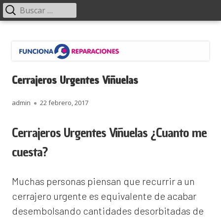
Menú
Buscar:
principal
Saltar
Funciona Reparaciones
al
contenido
Cerrajeros Urgentes Viñuelas
Autor
Publicado
admin
22 febrero, 2017
el
Cerrajeros Urgentes Viñuelas ¿Cuanto me
cuesta?
Muchas personas piensan que recurrir a un
cerrajero urgente es equivalente de acabar
desembolsando cantidades desorbitadas de