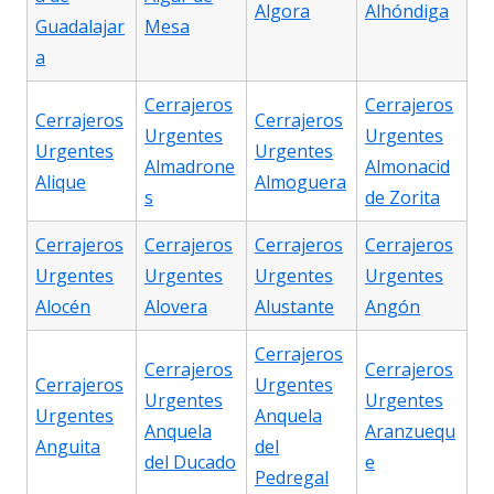
Algora
Alhóndiga
Guadalajar
Mesa
a
Cerrajeros
Cerrajeros
Cerrajeros
Cerrajeros
Urgentes
Urgentes
Urgentes
Urgentes
Almadrone
Almonacid
Alique
Almoguera
s
de Zorita
Cerrajeros
Cerrajeros
Cerrajeros
Cerrajeros
Urgentes
Urgentes
Urgentes
Urgentes
Alocén
Alovera
Alustante
Angón
Cerrajeros
Cerrajeros
Cerrajeros
Cerrajeros
Urgentes
Urgentes
Urgentes
Urgentes
Anquela
Anquela
Aranzuequ
Anguita
del
del Ducado
e
Pedregal