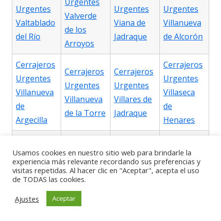
Urgentes
Urgentes
Urgentes
Urgentes
Valverde
Valtablado
Viana de
Villanueva
de los
del Río
Jadraque
de Alcorón
Arroyos
Cerrajeros
Cerrajeros
Cerrajeros
Cerrajeros
Urgentes
Urgentes
Urgentes
Urgentes
Villanueva
Villaseca
Villanueva
Villares de
de
de
de la Torre
Jadraque
Argecilla
Henares
Cerrajeros
Cerrajeros
Cerrajeros
Cerrajeros
Usamos cookies en nuestro sitio web para brindarle la
Urgentes
Urgentes
experiencia más relevante recordando sus preferencias y
Urgentes
Urgentes
Villaseca
Villel de
visitas repetidas. Al hacer clic en "Aceptar", acepta el uso
Viñuelas
Yebes
de TODAS las cookies.
de Uceda
Mesa
Ajustes
Aceptar
Cerrajeros
Cerrajeros
Cerrajeros
Cerrajeros
Urgentes