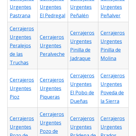
Urgentes
Urgentes
Urgentes
Urgentes
Pastrana
El Pedregal
Peñalén
Peñalver
Cerrajeros
Cerrajeros
Cerrajeros
Urgentes
Cerrajeros
Urgentes
Urgentes
Peralejos
Urgentes
Pinilla de
Pinilla de
de las
Peralveche
Jadraque
Molina
Truchas
Cerrajeros
Cerrajeros
Cerrajeros
Cerrajeros
Urgentes
Urgentes
Urgentes
Urgentes
El Pobo de
Poveda de
Pioz
Piqueras
Dueñas
la Sierra
Cerrajeros
Cerrajeros
Cerrajeros
Cerrajeros
Urgentes
Urgentes
Urgentes
Urgentes
Pozo de
Pozo de
Prádena de
Prados