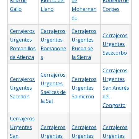
Rillo de
Riofrío del
de
Robledo de
Gallo
Llano
Mohernan
Corpes
do
Cerrajeros
Cerrajeros
Cerrajeros
Cerrajeros
Urgentes
Urgentes
Urgentes
Urgentes
Romanillos
Romanone
Rueda de
Sacecorbo
de Atienza
s
la Sierra
Cerrajeros
Cerrajeros
Cerrajeros
Cerrajeros
Urgentes
Urgentes
Urgentes
Urgentes
San Andrés
Saelices de
Sacedón
Salmerón
del
la Sal
Congosto
Cerrajeros
Urgentes
Cerrajeros
Cerrajeros
Cerrajeros
San
Urgentes
Urgentes
Urgentes