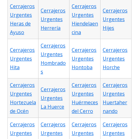
Cerrajeros
Cerrajeros
Cerrajeros
Cerrajeros
Urgentes
Urgentes
Urgentes
Urgentes
Heras de
Hiendelaen
Herrería
Hijes
Ayuso
cina
Cerrajeros
Cerrajeros
Cerrajeros
Cerrajeros
Urgentes
Urgentes
Urgentes
Urgentes
Hombrado
Hita
Hontoba
Horche
s
Cerrajeros
Cerrajeros
Cerrajeros
Cerrajeros
Urgentes
Urgentes
Urgentes
Urgentes
Hortezuela
Huérmeces
Huertaher
La Huerce
de Océn
del Cerro
nando
Cerrajeros
Cerrajeros
Cerrajeros
Cerrajeros
Urgentes
Urgentes
Urgentes
Urgentes