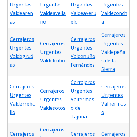
Urgentes
Urgentes
Urgentes
Urgentes
Valdearen
Valdeavella
Valdeaveru
Valdeconch
as
no
elo
a
Cerrajeros
Cerrajeros
Cerrajeros
Cerrajeros
Urgentes
Urgentes
Urgentes
Urgentes
Valdepeña
Valdegrud
Valdenuño
Valdelcubo
s de la
as
Fernández
Sierra
Cerrajeros
Cerrajeros
Cerrajeros
Cerrajeros
Urgentes
Urgentes
Urgentes
Urgentes
Valfermos
Valderrebo
Valhermos
Valdesotos
o de
llo
o
Tajuña
Cerrajeros
Cerrajeros
Cerrajeros
Cerrajeros