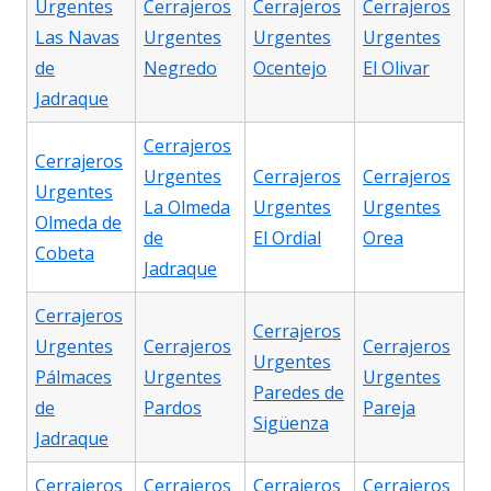
Urgentes
Cerrajeros
Cerrajeros
Cerrajeros
Las Navas
Urgentes
Urgentes
Urgentes
de
Negredo
Ocentejo
El Olivar
Jadraque
Cerrajeros
Cerrajeros
Urgentes
Cerrajeros
Cerrajeros
Urgentes
La Olmeda
Urgentes
Urgentes
Olmeda de
de
El Ordial
Orea
Cobeta
Jadraque
Cerrajeros
Cerrajeros
Urgentes
Cerrajeros
Cerrajeros
Urgentes
Pálmaces
Urgentes
Urgentes
Paredes de
de
Pardos
Pareja
Sigüenza
Jadraque
Cerrajeros
Cerrajeros
Cerrajeros
Cerrajeros