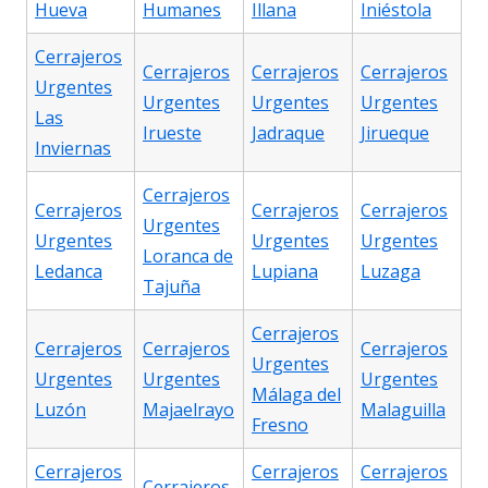
Hueva
Humanes
Illana
Iniéstola
Cerrajeros
Cerrajeros
Cerrajeros
Cerrajeros
Urgentes
Urgentes
Urgentes
Urgentes
Las
Irueste
Jadraque
Jirueque
Inviernas
Cerrajeros
Cerrajeros
Cerrajeros
Cerrajeros
Urgentes
Urgentes
Urgentes
Urgentes
Loranca de
Ledanca
Lupiana
Luzaga
Tajuña
Cerrajeros
Cerrajeros
Cerrajeros
Cerrajeros
Urgentes
Urgentes
Urgentes
Urgentes
Málaga del
Luzón
Majaelrayo
Malaguilla
Fresno
Cerrajeros
Cerrajeros
Cerrajeros
Cerrajeros