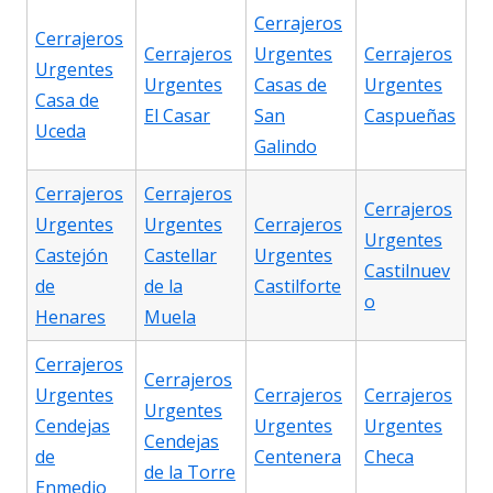
Cerrajeros
Cerrajeros
Cerrajeros
Urgentes
Cerrajeros
Urgentes
Urgentes
Casas de
Urgentes
Casa de
El Casar
San
Caspueñas
Uceda
Galindo
Cerrajeros
Cerrajeros
Cerrajeros
Urgentes
Urgentes
Cerrajeros
Urgentes
Castejón
Castellar
Urgentes
Castilnuev
de
de la
Castilforte
o
Henares
Muela
Cerrajeros
Cerrajeros
Urgentes
Cerrajeros
Cerrajeros
Urgentes
Cendejas
Urgentes
Urgentes
Cendejas
de
Centenera
Checa
de la Torre
Enmedio