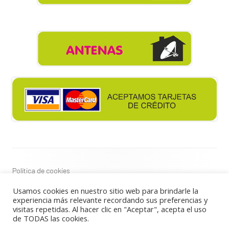
Contenido
del
Footer
Política de cookies
Política de privacidad
Usamos cookies en nuestro sitio web para brindarle la
Aviso Legal
experiencia más relevante recordando sus preferencias y
visitas repetidas. Al hacer clic en "Aceptar", acepta el uso
de TODAS las cookies.
Usando
Tiny Framework
•
Acceder