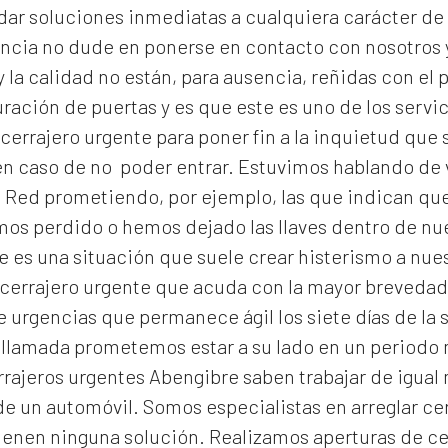
dar soluciones inmediatas a cualquiera carácter de 
encia no dude en ponerse en contacto con nosotros 
 la calidad no están, para ausencia, reñidas con el p
ración de puertas y es que este es uno de los serv
cerrajero urgente para poner fin a la inquietud qu
n caso de no poder entrar. Estuvimos hablando de v
 Red prometiendo, por ejemplo, las que indican que 
emos perdido o hemos dejado las llaves dentro de n
 es una situación que suele crear histerismo a nuest
errajero urgente que acuda con la mayor brevedad e
 urgencias que permanece ágil los siete días de la 
 llamada prometemos estar a su lado en un periodo
rrajeros urgentes Abengibre
saben trabajar de igual 
de un automóvil. Somos especialistas en arreglar ce
ienen ninguna solución. Realizamos
aperturas de
ce