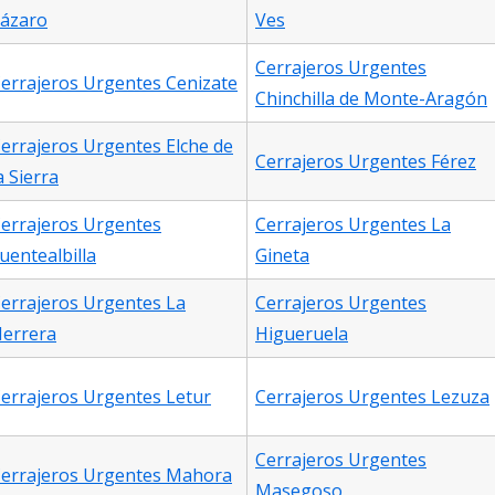
ázaro
Ves
Cerrajeros Urgentes
errajeros Urgentes Cenizate
Chinchilla de Monte-Aragón
errajeros Urgentes Elche de
Cerrajeros Urgentes Férez
a Sierra
errajeros Urgentes
Cerrajeros Urgentes La
uentealbilla
Gineta
errajeros Urgentes La
Cerrajeros Urgentes
errera
Higueruela
errajeros Urgentes Letur
Cerrajeros Urgentes Lezuza
Cerrajeros Urgentes
errajeros Urgentes Mahora
Masegoso