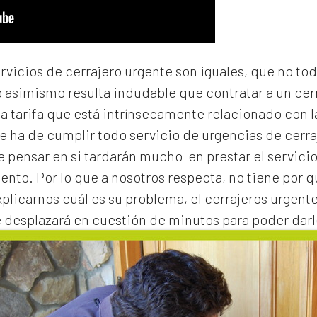
ervicios de cerrajero urgente son iguales, que no to
o asimismo resulta indudable que contratar a un
cer
na tarifa que está intrínsecamente relacionado con 
e ha de cumplir todo servicio de urgencias de cerraj
de pensar en si tardarán mucho en prestar el servicio
to. Por lo que a nosotros respecta, no tiene por 
xplicarnos cuál es su problema, el
cerrajeros urgent
e desplazará en cuestión de minutos para poder darl