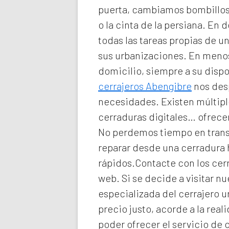
puerta, cambiamos bombillos 
o la cinta de la persiana. En d
todas las tareas propias de 
sus urbanizaciones. En meno
domicilio
, siempre a su disp
cerrajeros Abengibre
nos desp
necesidades. Existen múltiple
cerraduras digitales… ofrecem
No perdemos tiempo en transp
reparar desde una cerradura
rápidos.Contacte con los cerr
web. Si se decide a visitar 
especializada del
cerrajero 
precio justo, acorde a la re
poder ofrecer el servicio de
c