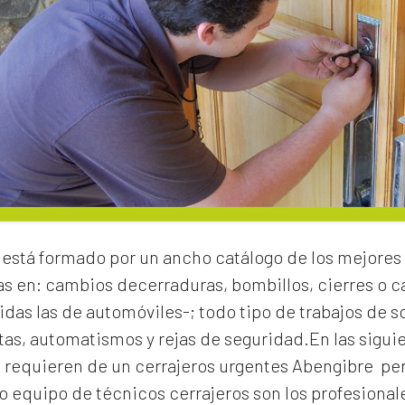
está formado por un ancho catálogo de los mejores 
as en:
cambios de
cerraduras
, bombillos, cierres o
idas las de automóviles-; todo tipo de trabajos de s
rtas, automatismos y rejas de seguridad.En las sigui
e requieren de un
cerrajeros urgentes Abengibre
per
 equipo de técnicos cerrajeros son los profesionale