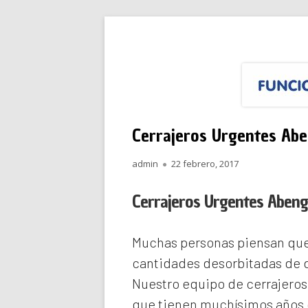
Saltar
Funciona Reparacione
Menú
al
principal
contenido
Cerrajeros Urgentes Abe
Autor
Publicado
admin
22 febrero, 2017
el
Cerrajeros Urgentes Abeng
Muchas personas piensan que 
cantidades desorbitadas de d
Nuestro equipo de
cerrajero
que tienen muchísimos años d