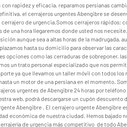
con rapidez y eficacia, reparamos persianas cambi
efinitiva, el
cerrajeros urgentes Abengibre
se desen
un cerrajero de urgencia.Somos cerrajeros rápidos; 
s de una hora llegaremos donde usted nos necesit
osición aunque sea a altas horas de la madrugada, a
lazamos hasta su domicilio para observar las caract
s opciones como las cerraduras de sobreponer, las 
os un trato personal especializado que nos permite 
orte ya que llevamos un taller móvil con todos los
 hasta un motor de una persiana en el momento. S
ajeros urgentes de Abengibre 24 horas por teléfono 
nuestra web, podrá descargarse un cupón descuento 
urgente Abengibre
. El
cerrajero urgente Abengibre
e
alidad económica de nuestra ciudad. Hemos bajado nu
errajería de urgencia
más competitivo de todo Abe