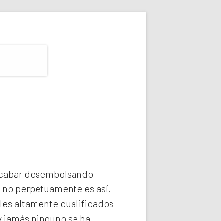
 acabar desembolsando
e no perpetuamente es así.
les altamente cualificados
y jamás ninguno se ha